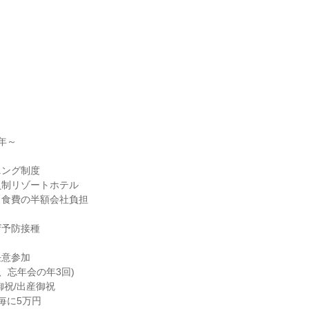
～

ング制度

制リゾートホテル

食費の半額会社負担

予防接種

意参加

祝/出産御祝

に5万円
