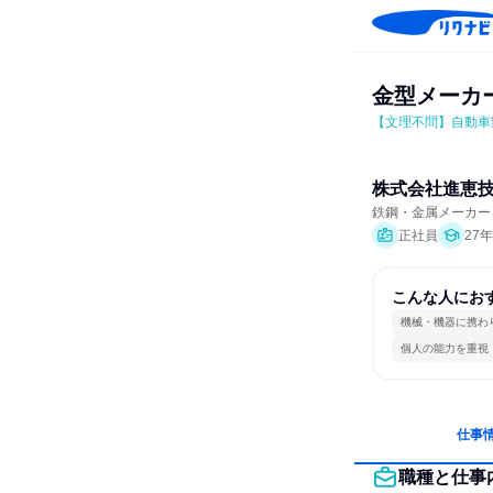
金型メーカ
【文理不問】自動車
株式会社進恵
鉄鋼・金属メーカー
正社員
27
こんな人にお
機械・機器に携わ
個人の能力を重視
仕事
職種と仕事