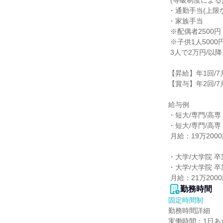
 (等級制度による)

・通勤手当(上限な
・家族手当

 ※配偶者2500円

 ※子供1人5000円/2人で1万2000円/

 3人で2万円/以降1人毎に8000円

【昇給】年1回/7月
【賞与】年2回/7月
給与例

・短大/専門/高専
・短大/専門/高専
 月給：19万2000円

・大学/大学院 卒
・大学/大学院 卒
 月給：21万200
勤務時間
固定時間制
勤務時間詳細

実働時間：1日あた