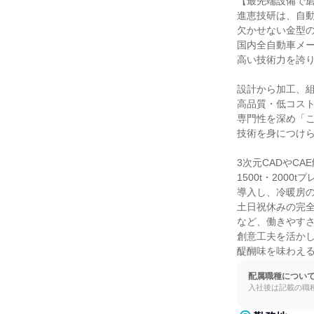
【最先端設備で磨
進恵技研は、自動
欠かせない金型の
国内全自動車メー
高い技術力を誇り
設計から加工、組
高品質・低コスト
専門性を深め「こ
技術を身につけら
3次元CADやCAE
1500t・2000
導入し、冷暖房の
土日祝休みの完全
など、働きやすさ
創意工夫を活かし
醍醐味を味わえ
配属職種につい
入社後は記載の職