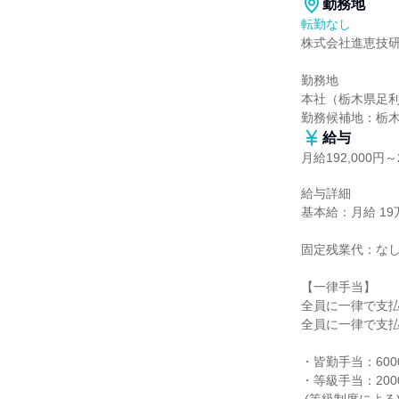
勤務地
転勤なし
株式会社進恵技研
勤務地

本社（栃木県足利市
勤務候補地：栃
給与
月給192,000円～2
給与詳細

基本給：月給 19万2
固定残業代：なし
【一律手当】

全員に一律で支払
全員に一律で支払
・皆勤手当：6000
・等級手当：200