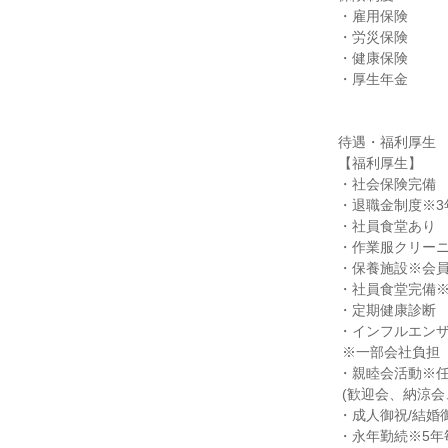
・雇用保険

・労災保険

・健康保険

・厚生年金

待遇・福利厚生

【福利厚生】

・社会保険完備

・退職金制度※3年
・社員食堂あり

・作業服クリーニ
・保養施設※会員
・社員食堂完備※
・定期健康診断

・インフルエンザ
 ※一部会社負担

・親睦会活動※任
 (歓迎会、納涼会、忘年会の年3回)

・成人御祝/結婚御
・永年勤続※5年毎