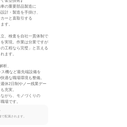
く金型技術】

車の重要部品製造に

設計・製造を手掛け、

カーと直取引する

ます。

立、検査を自社一貫体制で

を実現。作業は分業ですが

の工程なら完璧」と言える

れます。

解析、

tプレス機など最先端設備を

快適な職場環境も整備。

週休2日制やノー残業デー

も充実。

ながら、モノづくりの

る職場です。
て
種で配属されます。