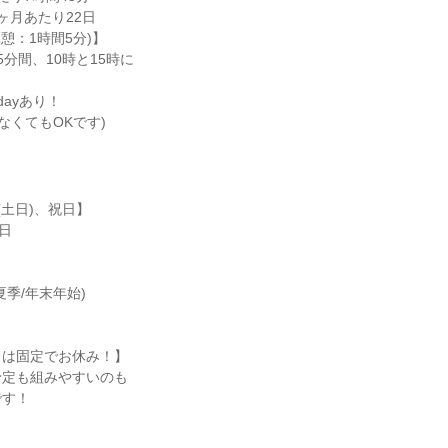
月あたり22日

(休憩：1時間5分)】

分間、10時と15時に

ayあり！

なくてもOKです)
土日)、祝日】

日

季/年末年始)

は固定でお休み！】

定も組みやすいのも

です！