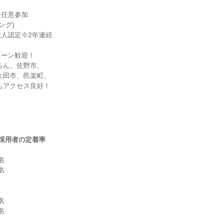
任意参加

人認定※2年連続

ーン歓迎！

もアクセス良好！
採用者の定着率







