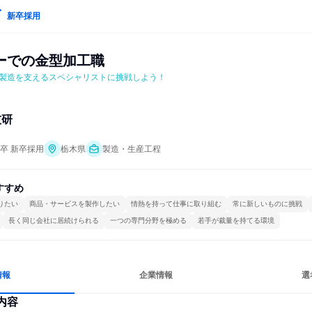
新卒採用
ーでの金型加工職
製造を支えるスペシャリストに挑戦しよう！
技研
年卒 新卒採用
栃木県
製造・生産工程
すすめ
りたい
商品・サービスを製作したい
情熱を持って仕事に取り組む
常に新しいものに挑戦
長く同じ会社に居続けられる
一つの専門分野を極める
若手が裁量を持てる環境
情報
企業情報
選
内容