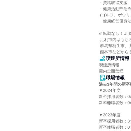
・資格取得支援

・健康活動部活※
 (ゴルフ、ボウリング)

・健康経営優良法
※転勤なし！UIタ
 足利市内はもちろん、佐野市、

 群馬県桐生市、太田市、邑楽町、

 館林市などから
喫煙所情報
喫煙所情報

屋内全面禁煙
職場情報
過去3年間の新卒
▼2024年度

新卒採用者数：0名
新卒離職者数：0名
▼2023年度

新卒採用者数：3名
新卒離職者数：0名