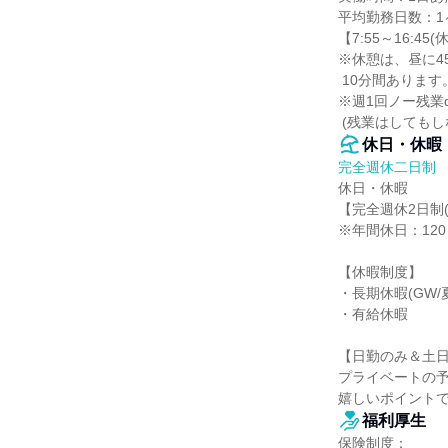
平均勤務日数：1ヶ
【7:55～16:45
※休憩は、昼に45
 10分間あります。

※週1回ノー残業d
 (残業はしてもし
休日・休暇
完全週休二日制
休日・休暇

【完全週休2日制(
※年間休日：120
【休暇制度】

・長期休暇(GW/夏
・有給休暇

【日勤のみ＆土日
プライベートの予
嬉しいポイント
福利厚生
保険制度：
