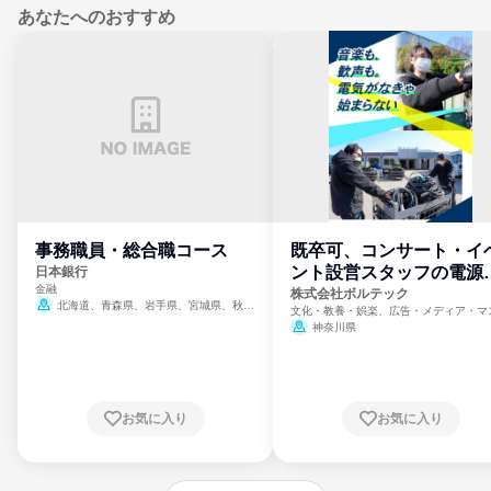
あなたへのおすすめ
事務職員・総合職コース
既卒可、コンサート・イ
ント設営スタッフの電源
日本銀行
金融
門
株式会社ボルテック
北海道、青森県、岩手県、宮城県、秋田
文化・教養・娯楽、広告・メディア・マ
県、山形県、福島県、茨城県、群馬県、埼玉
ミ、電力・ガス・水道・エネルギー
神奈川県
県、東京都、神奈川県、新潟県、富山県、石
川県、福井県、山梨県、長野県、静岡県、愛
知県、京都府、大阪府、兵庫県、鳥取県、島
根県、岡山県、広島県、山口県、徳島県、香
川県、愛媛県、高知県、福岡県、佐賀県、長
お気に入り
お気に入り
崎県、熊本県、大分県、宮崎県、鹿児島県、
沖縄県