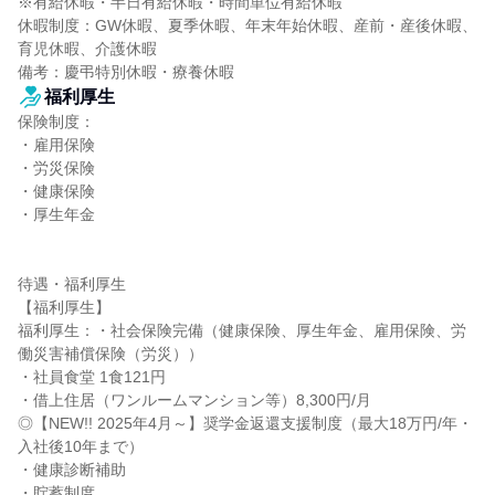
※有給休暇・半日有給休暇・時間単位有給休暇

休暇制度：GW休暇、夏季休暇、年末年始休暇、産前・産後休暇、
育児休暇、介護休暇

備考：慶弔特別休暇・療養休暇
福利厚生
保険制度：

・雇用保険

・労災保険

・健康保険

・厚生年金

待遇・福利厚生

【福利厚生】

福利厚生：・社会保険完備（健康保険、厚生年金、雇用保険、労
働災害補償保険（労災））

・社員食堂 1食121円

・借上住居（ワンルームマンション等）8,300円/月

◎【NEW!! 2025年4月～】奨学金返還支援制度（最大18万円/年・
入社後10年まで）

・健康診断補助

・貯蓄制度
