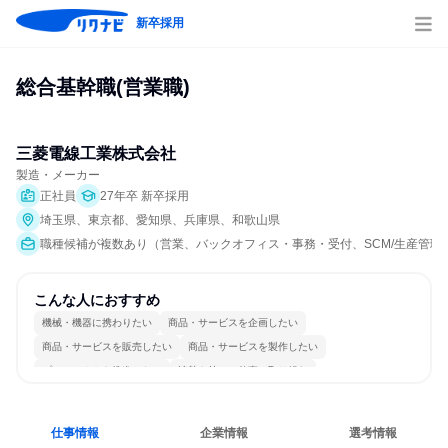
新卒採用
総合基幹職(営業職)
三菱電線工業株式会社
製造・メーカー
正社員
27年卒 新卒採用
埼玉県、東京都、愛知県、兵庫県、和歌山県
職種候補が複数あり（営業、バックオフィス・事務・受付、SCM/生産管理/
こんな人におすすめ
機械・機器に携わりたい
商品・サービスを企画したい
商品・サービスを販売したい
商品・サービスを製作したい
プロジェクトを推進したい
情熱を持って仕事に取り組む
長く同じ会社に居続けられる
多様な職種の人と関われる
一つの専門分野を極める
人とたくさん会話する
仕事情報
企業情報
選考情報