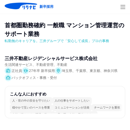
新卒採用
首都圏勤務確約 一般職 マンション管理運営の
サポート業務
転勤無のキャリアを。三井グループで「安心して成長」プロの事務
三井不動産レジデンシャルサービス株式会社
生活関連サービス、不動産管理、不動産
正社員
27年卒 新卒採用
埼玉県、千葉県、東京都、神奈川県
バックオフィス・事務・受付
こんな人におすすめ
人・世の中の安全を守りたい
人の仕事をサポートしたい
穏やかで互いのペースを尊重
コミュニケーションが活発
チームワークを重視
女性が働きやすい環境で働ける
長く同じ会社に居続けられる
多様な職種の人と関われる
人とたくさん会話する
目標に追われず働ける