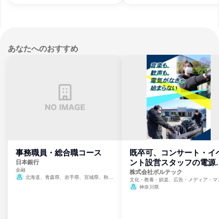
あなたへのおすすめ
事務職員・総合職コース
既卒可、コンサート・イ
ント設営スタッフの電源
日本銀行
金融
門
株式会社ボルテック
北海道、青森県、岩手県、宮城県、秋田
文化・教養・娯楽、広告・メディア・マ
県、山形県、福島県、茨城県、群馬県、埼玉
ミ、電力・ガス・水道・エネルギー
神奈川県
県、東京都、神奈川県、新潟県、富山県、石
川県、福井県、山梨県、長野県、静岡県、愛
知県、京都府、大阪府、兵庫県、鳥取県、島
根県、岡山県、広島県、山口県、徳島県、香