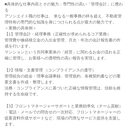
■具体的な仕事内容とその魅力：専門性の高い「管理会計」に携わ
る

アソシエイト職の仕事は、 単なる一般事務の枠を超え、不動産管
理特有の専門的な知識を身につけられる点が最大の魅力です。

＜業務の具体例＞

【1】管理会計・経理事務（正確性が求められるコア業務）

管理費や修繕積立金の入出金管理、月次・年次の会計報告書の作
成を行います。

マンションという共同事業体の「経営」に関わるお金の流れを正
確に管理し、お客様への透明性の高い報告を実現します。

【2】情報・文書管理 （コンプライアンスの遵守）

管理組合の総会・理事会議事録、管理規約、各種契約書などの重
要文書を作成・整理します。

法務・コンプライアンスに基づいた正確な情報管理は、信頼を維
持する生命線です。

【3】フロントマネージャーサポートと業務効率化（チーム貢献）

・電話・メールでの問合せの一次対応、フロントマネージャーの
提案資料作成サポートなど、現場の円滑なサービス提供を支援し
ます。
