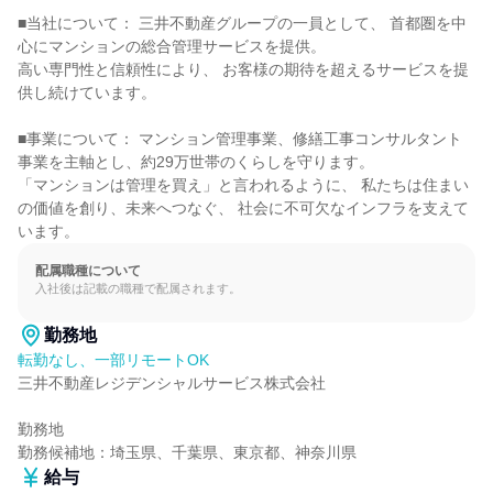
■当社について： 三井不動産グループの一員として、 首都圏を中
心にマンションの総合管理サービスを提供。

高い専門性と信頼性により、 お客様の期待を超えるサービスを提
供し続けています。

■事業について： マンション管理事業、修繕工事コンサルタント
事業を主軸とし、約29万世帯のくらしを守ります。

「マンションは管理を買え」と言われるように、 私たちは住まい
の価値を創り、未来へつなぐ、 社会に不可欠なインフラを支えて
います。
配属職種について
入社後は記載の職種で配属されます。
勤務地
転勤なし、一部リモートOK
三井不動産レジデンシャルサービス株式会社

勤務地

勤務候補地：埼玉県、千葉県、東京都、神奈川県
給与