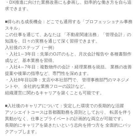
・DX推進に向けた業務改善にも参画し、効率的な働き方を自ら追
求できます。

■得られる成長機会：どこでも通用する「プロフェッショナル事務
スキル」

この仕事を通じて、あなたは 「不動産関連法務」「管理会計」の
知識を、日々の実務を通じて深く習得できます。

入社後のステップ（一例）

・入社1～3年目：先輩のOJTのもと、月次会計報告や 各種書類作
成など、基本業務を習得。

・入社4～7年目：複数物件の会計・経理業務を統括。 業務の改善
提案や後輩の指導など、専門性を深めます。

・入社8年目以降：支店や本社部門で、 管理事務部門のマネジメ
ントや、 全社的な業務フローの設計など、

組織運営に関わるキャリアを築くことも可能です。

■入社後のキャリアについて：安定した環境での長期的な活躍

アソシエイトコースは首都圏勤務を原則としており、 転居を伴う
異動がなく、仕事とプライベートの計画的な両立が可能です。

長期的にキャリアを築きたいという志向を持つ方を 全面的にバッ
クアップします。
