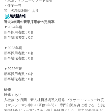
・東京ディズニーリゾート割引

・住宅手当

等、各種福利厚生あり
職場情報
過去3年間の新卒採用者の定着率
▼2024年度

新卒採用者数：0名

新卒離職者数：0名

▼2023年度

新卒採用者数：0名

新卒離職者数：0名

▼2022年度

新卒採用者数：0名

新卒離職者数：0名

研修
研修：あり

入社後2か月間　新入社員基礎導入研修 ブラザー・シスター制度
（マンツーマン制OJT研修2年間）  専門知識を身に着ける　知識
習得研修 ヒューマンスキル向上を目的とした　能力開発研修 な