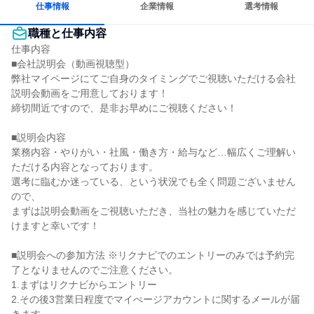
仕事情報
企業情報
選考情報
職種と仕事内容
仕事内容

■会社説明会（動画視聴型）

弊社マイページにてご自身のタイミングでご視聴いただける会社
説明会動画をご用意しております！

締切間近ですので、是非お早めにご視聴ください！

■説明会内容

業務内容・やりがい・社風・働き方・給与など…幅広くご理解い
ただける内容となっております。

選考に臨むか迷っている、という状況でも全く問題ございません
ので、

まずは説明会動画をご視聴いただき、当社の魅力を感じていただ
けますと幸いです！

■説明会への参加方法 ※リクナビでのエントリーのみでは予約完
了となりませんのでご注意ください。

1.まずはリクナビからエントリー

2.その後3営業日程度でマイぺージアカウントに関するメールが届