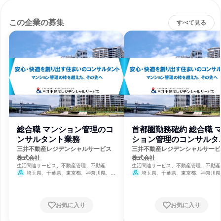
この企業の募集
すべて見る
総合職 マンション管理のコ
首都圏勤務確約 総合職 
ンサルタント業務
ション管理のコンサルタ
ト業務
三井不動産レジデンシャルサービス
三井不動産レジデンシャルサービ
株式会社
株式会社
生活関連サービス、不動産管理、不動産
生活関連サービス、不動産管理、不動産
埼玉県、千葉県、東京都、神奈川県、愛
埼玉県、千葉県、東京都、神奈川県
知県
8月31日締切
8月31日締切
お気に入り
お気に入り