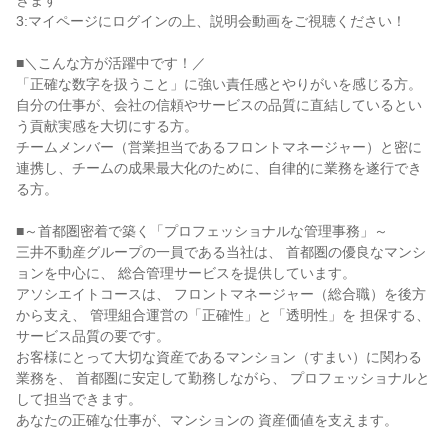
きます

3:マイページにログインの上、説明会動画をご視聴ください！

■＼こんな方が活躍中です！／

「正確な数字を扱うこと」に強い責任感とやりがいを感じる方。

自分の仕事が、会社の信頼やサービスの品質に直結しているとい
う貢献実感を大切にする方。

チームメンバー（営業担当であるフロントマネージャー）と密に
連携し、チームの成果最大化のために、自律的に業務を遂行でき
る方。

■～首都圏密着で築く「プロフェッショナルな管理事務」～

三井不動産グループの一員である当社は、 首都圏の優良なマンシ
ョンを中心に、 総合管理サービスを提供しています。

アソシエイトコースは、 フロントマネージャー（総合職）を後方
から支え、 管理組合運営の「正確性」と「透明性」を 担保する、
サービス品質の要です。

お客様にとって大切な資産であるマンション（すまい）に関わる
業務を、 首都圏に安定して勤務しながら、 プロフェッショナルと
して担当できます。

あなたの正確な仕事が、マンションの 資産価値を支えます。
