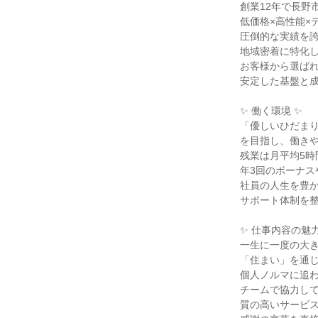
創業12年で長野市
低価格×高性能×
圧倒的な実績を誇
地域密着に特化し
お客様から選ばれ
安定した基盤と成
✨ 働く環境 ✨

「優しいひだまり
を目指し、働きや
残業は月平均5時
年3回のボーナス
社員の人生を豊か
サポート体制を整
✨ 仕事内容の魅力 
一生に一度の大き
「住まい」を通じ
個人ノルマに追わ
チームで協力して
質の高いサービス