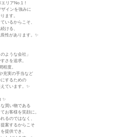
エリアNo.1！

デザインを強みに

ります。

ているからこそ、

続ける、

長性があります。✨

のような会社」

すさを追求。

間程度。

や充実の手当など

にするための

えています。✨

✨

な買い物である

てお客様を笑顔に。

れるのではなく、

提案するからこそ

を提供でき、
