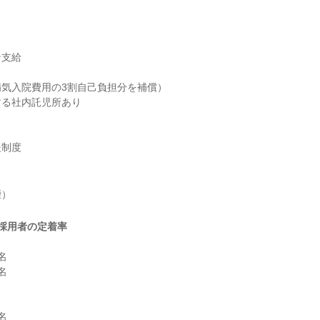


支給

気入院費用の3割自己負担分を補償）

る社内託児所あり

援制度
煙）
採用者の定着率





