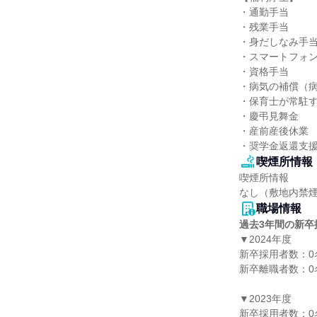
・通勤手当

・残業手当

・身だしなみ手当
・スマートフォン
・資格手当

・病気の補償（病
・保育士が常駐す
・慶弔見舞金

・産前産後休業

・奨学金返還支
喫煙所情報
喫煙所情報

なし（敷地内禁
職場情報
過去3年間の新卒
▼2024年度

新卒採用者数：0名
新卒離職者数：0名
▼2023年度

新卒採用者数：0名