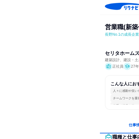
営業職(新築
長野No.1の成長企
セリタホーム
建築設計、建設・土
正社員
27
こんな人にお
人々に感動や笑い
チームワークを重
若手が裁量を持て
仕事
職種と仕事