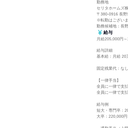
勤務地

セリタホームズ株
〒380-0916 
※転勤はございま
勤務候補地：長
給与
月給205,000円～2
給与詳細

基本給：月給 20万5
固定残業代：なし
【一律手当】

全員に一律で支払
全員に一律で支払
給与例

短大・専門卒：205
大卒：220,000円
