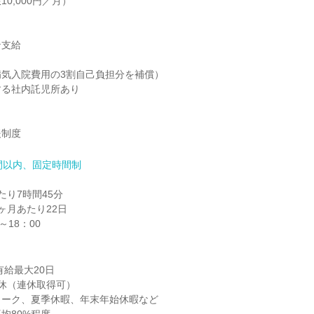
0,000円／月）



支給

気入院費用の3割自己負担分を補償）

る社内託児所あり

援制度
間以内、固定時間制
り7時間45分

月あたり22日

～18：00
有給最大20日

休（連休取得可）

ーク、夏季休暇、年末年始休暇など
