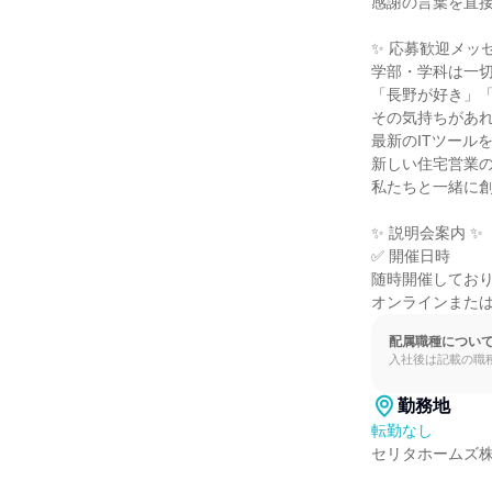
感謝の言葉を直接
✨ 応募歓迎メッセ
学部・学科は一切
「長野が好き」「
その気持ちがあれ
最新のITツールを
新しい住宅営業の
私たちと一緒に創
✨ 説明会案内 ✨

✅ 開催日時

随時開催しており
オンラインまた
配属職種につい
入社後は記載の職
勤務地
転勤なし
セリタホームズ株