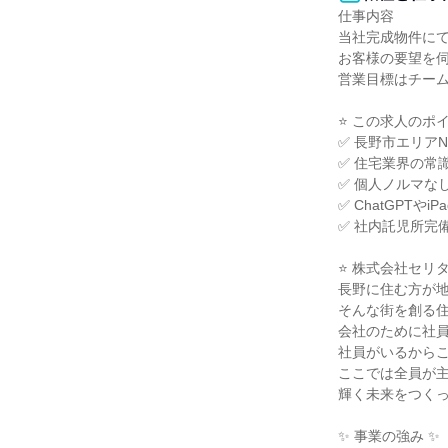
仕事内容

当社完成物件にて
お客様の要望を伺
営業目標はチーム
⭐ この求人のポイン
✅ 長野市エリア
✅ 住宅業界の常
✅ 個人ノルマな
✅ ChatGPT
✅ 社内託児所完
⭐ 株式会社セリタ
長野に住む方が地
そんな街を創る住
会社のために社員
社員がいるからこ
ここでは全員が主
輝く未来をつくっ
✨ 事業の強み ✨
