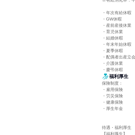
※有給消化率：平均
・年次有給休暇

・GW休暇

・産前産後休業

・育児休業

・結婚休暇

・年末年始休暇

・夏季休暇

・配偶者出産立会
・介護休業

・慶弔休暇
福利厚生
保険制度：

・雇用保険

・労災保険

・健康保険

・厚生年金

待遇・福利厚生

【福利厚生】
