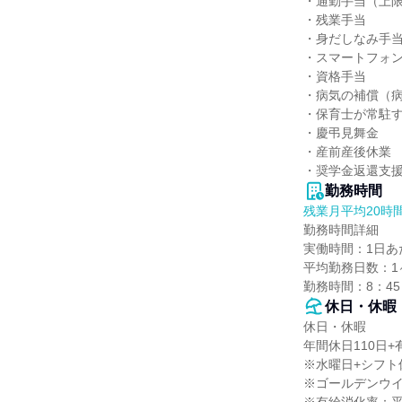
・通勤手当（上限1
・残業手当

・身だしなみ手当
・スマートフォン
・資格手当

・病気の補償（病
・保育士が常駐す
・慶弔見舞金

・産前産後休業

・奨学金返還支
勤務時間
残業月平均20時
勤務時間詳細

実働時間：1日あた
平均勤務日数：1ヶ
勤務時間：8：45
休日・休暇
休日・休暇

年間休日110日+
※水曜日+シフト
※ゴールデンウイ