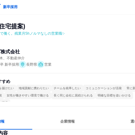
新卒採用
住宅提案)
業で働く。残業月5hノルマなしの営業職✨
ズ株式会社
木、不動産仲介
年卒 新卒採用
長野県
営業
すすめ
を届けたい
地域貢献に携わりたい
チームを統率したい
コミュニケーションが活発
常に
視
女性が働きやすい環境で働ける
長く同じ会社に居続けられる
明確な目標を追いかける
る環境
情報
企業情報
選
内容