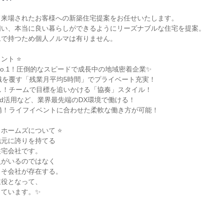
来場されたお客様への新築住宅提案をお任せいたします。

い、本当に良い暮らしができるようにリーズナブルな住宅を提案。

で持つため個人ノルマは有りません。

ト ⭐

No.1！圧倒的なスピードで成長中の地域密着企業✨

識を覆す「残業月平均5時間」でプライベート充実！

し！チームで目標を追いかける「協奏」スタイル！

やiPad活用など、業界最先端のDX環境で働ける！

備！ライフイベントに合わせた柔軟な働き方が可能！

ホームズについて ⭐

元に誇りを持てる

宅会社です。

がいるのではなく

そ会社が存在する。

役となって、

ています。✨
