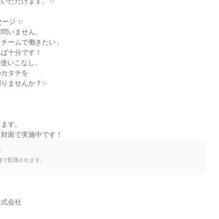
いただけます。✨

ージ ✨

問いません。

チームで働きたい」

ば十分です！

使いこなし、

カタチを

りませんか？✨

ます。

は対面で実施中です！
て
種で配属されます。
式会社
