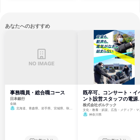
あなたへのおすすめ
事務職員・総合職コース
既卒可、コンサート・イ
ント設営スタッフの電源
日本銀行
金融
門
株式会社ボルテック
北海道、青森県、岩手県、宮城県、秋田
文化・教養・娯楽、広告・メディア・マ
県、山形県、福島県、茨城県、群馬県、埼玉
ミ、電力・ガス・水道・エネルギー
神奈川県
県、東京都、神奈川県、新潟県、富山県、石
川県、福井県、山梨県、長野県、静岡県、愛
知県、京都府、大阪府、兵庫県、鳥取県、島
根県、岡山県、広島県、山口県、徳島県、香
川県、愛媛県、高知県、福岡県、佐賀県、長