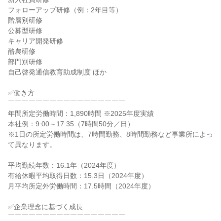
フォローアップ研修（例：2年目等）

階層別研修

公募型研修

キャリア開発研修

酪農研修

部門別研修

自己啓発通信教育助成制度 ほか

✅働き方

￣￣￣￣￣￣￣￣￣￣￣￣￣￣￣￣￣

年間所定労働時間：1,890時間 ※2025年度実績

本社例：9:00～17:35（7時間50分／日）

※1日の所定労働時間は、7時間勤務、8時間勤務など事業所によっ
て異なります。

平均勤続年数：16.1年（2024年度）

有給休暇平均取得日数：15.3日（2024年度）

月平均所定外労働時間：17.5時間（2024年度）

✅企業理念に基づく成長

￣￣￣￣￣￣￣￣￣￣￣￣￣￣￣￣￣
