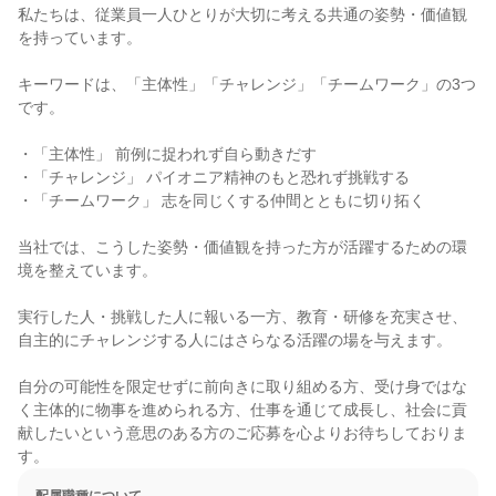
私たちは、従業員一人ひとりが大切に考える共通の姿勢・価値観
を持っています。

キーワードは、「主体性」「チャレンジ」「チームワーク」の3つ
です。

・「主体性」 前例に捉われず自ら動きだす

・「チャレンジ」 パイオニア精神のもと恐れず挑戦する

・「チームワーク」 志を同じくする仲間とともに切り拓く

当社では、こうした姿勢・価値観を持った方が活躍するための環
境を整えています。

実行した人・挑戦した人に報いる一方、教育・研修を充実させ、
自主的にチャレンジする人にはさらなる活躍の場を与えます。

自分の可能性を限定せずに前向きに取り組める方、受け身ではな
く主体的に物事を進められる方、仕事を通じて成長し、社会に貢
献したいという意思のある方のご応募を心よりお待ちしておりま
す。