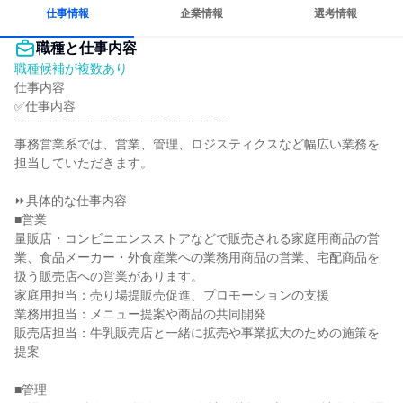
仕事情報
企業情報
選考情報
職種と仕事内容
職種候補が複数あり
仕事内容

✅仕事内容

￣￣￣￣￣￣￣￣￣￣￣￣￣￣￣￣￣

事務営業系では、営業、管理、ロジスティクスなど幅広い業務を
担当していただきます。

⏩具体的な仕事内容

■営業

量販店・コンビニエンスストアなどで販売される家庭用商品の営
業、食品メーカー・外食産業への業務用商品の営業、宅配商品を
扱う販売店への営業があります。

家庭用担当：売り場提販売促進、プロモーションの支援

業務用担当：メニュー提案や商品の共同開発

販売店担当：牛乳販売店と一緒に拡売や事業拡大のための施策を
提案

■管理
