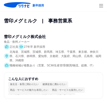
新卒採用
雪印メグミルク　|　事務営業系
雪印メグミルク株式会社
食品・飲料メーカー
正社員
27年卒 新卒採用
北海道、宮城県、茨城県、群馬県、埼玉県、千葉県、東京都、神奈川
県、石川県、静岡県、愛知県、京都府、大阪府、岡山県、広島県、福岡
県、沖縄県
職種候補が複数あり（営業、SCM/生産管理/購買/物流、総務、IT）
こんな人におすすめ
食生活・食育に関わりたい
健康促進に携わりたい
商品・サービスの魅力を表現したい
商品・サービスを販売したい
人の仕事をサポートしたい
情熱を持って仕事に取り組む
常に新しいものに挑戦
チームワークを重視