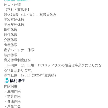
休日・休暇

【本社・支店例】

週休2日制（土・日）、祝祭日休み

年次有給休暇

年末年始休暇

慶弔休暇

転任休暇

介護休暇

出産休暇

産後パートナー休暇

結婚休暇

育児休職制度ほか

※年間休日は、工場・ロジスティクスの場合は事業所により異な
る場合があります。

※本社例：123日（2024年度実績）
福利厚生
保険制度：

・雇用保険

・労災保険

・健康保険

・厚生年金
