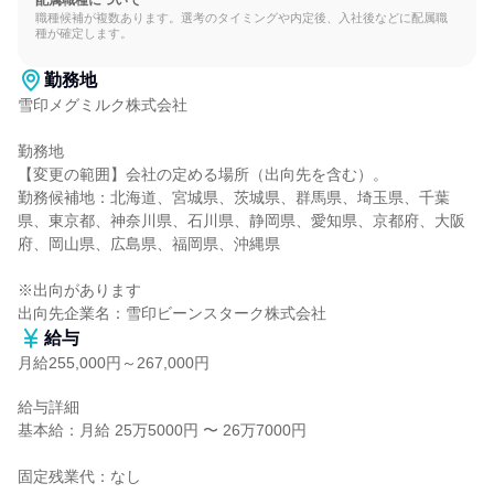
配属職種について
職種候補が複数あります。選考のタイミングや内定後、入社後などに配属職
種が確定します。
勤務地
雪印メグミルク株式会社

勤務地

【変更の範囲】会社の定める場所（出向先を含む）。

勤務候補地：北海道、宮城県、茨城県、群馬県、埼玉県、千葉
県、東京都、神奈川県、石川県、静岡県、愛知県、京都府、大阪
府、岡山県、広島県、福岡県、沖縄県

※出向があります

出向先企業名：雪印ビーンスターク株式会社
給与
月給255,000円～267,000円
給与詳細

基本給：月給 25万5000円 〜 26万7000円

固定残業代：なし
