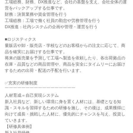
工場総務、財務、DX推進など、会社の基盤を支え、会社全体の運
営をバックアップする仕事です。

財務：決算業務や資金管理を行う

工場総務：工場で働く社員の勤怠や労務管理を行う

DX推進：社内システムの企画や管理・運営を行う

■ロジスティクス

量販店や卸・販売店・学校などのお客様からの注文に応じて、商
品を確実にお届けする仕事です。

将来の販売量を予測して工場へ製造を依頼したり、各出荷拠点の
在庫・品質などの商品管理や、商品を安全にタイムリーにお届け
するための出荷・配送の手配を行います。

✅充実の研修制度

￣￣￣￣￣￣￣￣￣￣￣￣￣￣￣￣￣

人材育成＝自己実現システム

新入社員など、新しい環境に身を置く人材には、基礎となる知
識・スキルを習得するための研修を施し、その後は、成果獲得に
向けて成長・挑戦した人材に、優先的にチャンスを与え、投資し
ていきます。

【研修具体例】

新入社員研修
