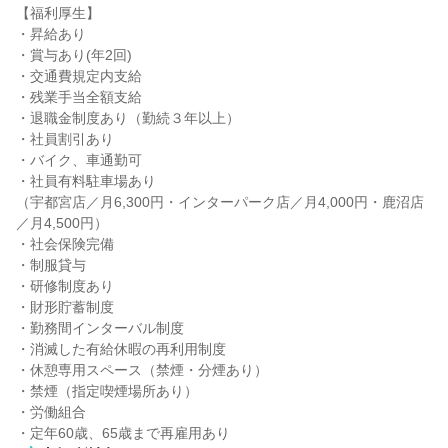
【福利厚生】

・昇給あり

・賞与あり(年2回)

・交通費規定内支給

・残業手当全額支給

・退職金制度あり（勤続３年以上）

・社員割引あり

・バイク、車通勤可

・社員有料駐車場あり

（宇都宮店／月6,300円・インターパーク店／月4,000円・鹿沼店
／月4,500円）

・社会保険完備

・制服貸与

・研修制度あり

・財形貯蓄制度

・勤務間インターバル制度

・消滅した有給休暇の再利用制度

・休憩専用スペース（禁煙・分煙あり）

・禁煙（指定喫煙場所あり）

・労働組合

・定年60歳、65歳まで再雇用あり