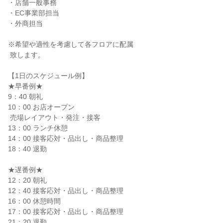
・店舗一般事務

・EC事業部担当

・外商担当

※希望や適性を考慮して各フロアに配属

 致します。

【1日のスケジュール例】

★早番例★

9：40 朝礼

10：00 お店オープン

 売場レイアウト・発注・接客

13：00 ランチ休憩

14：00 接客応対・品出し・商品整理

18：40 退勤

★遅番例★

12：20 朝礼

12：40 接客応対・品出し・商品整理

16：00 休憩時間

17：00 接客応対・品出し・商品整理

21：20 退勤
