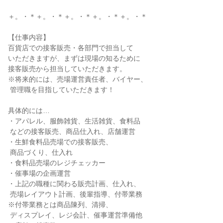
＋。・＊＋。・＊＋。・＊＋。・＊＋。・＊

【仕事内容】

百貨店での接客販売・各部門で担当して

いただきますが、まずは現場の知るために

接客販売から担当していただきます。

※将来的には、売場運営責任者、バイヤー、

 管理職を目指していただきます！

具体的には…

・アパレル、服飾雑貨、生活雑貨、食料品

 などの接客販売、商品仕入れ、店舗運営

・生鮮食料品売場での接客販売、

 商品づくり、仕入れ

・食料品売場のレジチェッカー

・催事場の企画運営

・上記の職種に関わる販売計画、仕入れ、

 売場レイアウト計画、後輩指導、付帯業務

※付帯業務とは商品陳列、清掃、

 ディスプレイ、レジ会計、催事運営準備他
