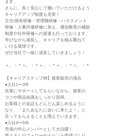
ます。

さらに、長く安心して働いていただけるよう

キャリアアップ制度も充実！

主任/係長研修・管理職研修・ハラスメント

研修・人事評価研修に加え、通信教育の補助

制度や社外研修への派遣も行っております。

学びながら成長し、キャリアを積み重ねて

いける環境です。

ぜひ当社で一緒に成長していきましょう！

＋。・＊＋。・＊＋。・＊＋。・＊＋。・＊

【キャリアステップ例】接客販売の場合

●入社1〜3年

先輩にサポートしてもらいながら、接客の

コツや商品知識をしっかり習得。

お客様との会話もどんどん楽しめるように

なり、「またあなたに会いに来たよ！」と

言ってもらえることも増えていきます。

●入社4〜5年

売場の中心メンバーとして大活躍！

新人さんのフォローやイベント売場づくり
