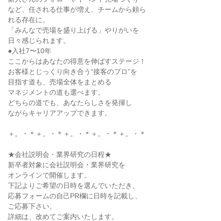
など、任される仕事が増え、チームから頼ら

れる存在に。

「みんなで売場を盛り上げる」やりがいを

日々感じられます。

●入社7〜10年

ここからはあなたの得意を伸ばすステージ！

お客様とじっくり向き合う“接客のプロ”を

目指す道も、売場全体をまとめる

マネジメントの道も選べます。

どちらの道でも、あなたらしさを発揮し

ながらキャリアアップできます。

＋。・＊＋。・＊＋。・＊＋。・＊＋。・＊

★会社説明会・業界研究の日程★

新卒者対象に会社説明会・業界研究を

オンラインで開催します。

下記よりご希望の日時を選んでいただき、

応募フォームの自己PR欄に日時を記載し、

ご応募下さい。

詳細は、改めてご案内いたします。
