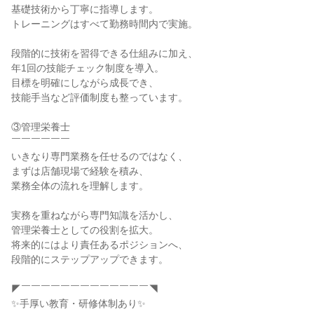
基礎技術から丁寧に指導します。

トレーニングはすべて勤務時間内で実施。

段階的に技術を習得できる仕組みに加え、

年1回の技能チェック制度を導入。

目標を明確にしながら成長でき、

技能手当など評価制度も整っています。

③管理栄養士

￣￣￣￣￣￣

いきなり専門業務を任せるのではなく、

まずは店舗現場で経験を積み、

業務全体の流れを理解します。

実務を重ねながら専門知識を活かし、

管理栄養士としての役割を拡大。

将来的にはより責任あるポジションへ、

段階的にステップアップできます。

◤￣￣￣￣￣￣￣￣￣￣￣￣￣◥

✨手厚い教育・研修体制あり✨
