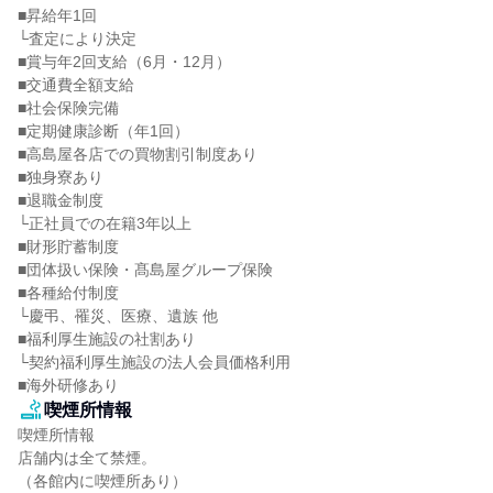
■昇給年1回

└査定により決定

■賞与年2回支給（6月・12月）

■交通費全額支給

■社会保険完備

■定期健康診断（年1回）

■高島屋各店での買物割引制度あり

■独身寮あり

■退職金制度

└正社員での在籍3年以上

■財形貯蓄制度

■団体扱い保険・髙島屋グループ保険

■各種給付制度

└慶弔、罹災、医療、遺族 他

■福利厚生施設の社割あり

└契約福利厚生施設の法人会員価格利用

■海外研修あり
喫煙所情報
喫煙所情報

店舗内は全て禁煙。

（各館内に喫煙所あり）