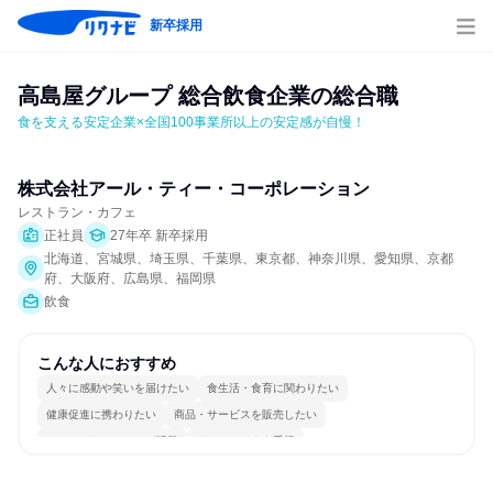
新卒採用
高島屋グループ 総合飲食企業の総合職
食を支える安定企業×全国100事業所以上の安定感が自慢！
株式会社アール・ティー・コーポレーション
レストラン・カフェ
正社員
27年卒 新卒採用
北海道、宮城県、埼玉県、千葉県、東京都、神奈川県、愛知県、京都
府、大阪府、広島県、福岡県
飲食
こんな人におすすめ
人々に感動や笑いを届けたい
食生活・食育に関わりたい
健康促進に携わりたい
商品・サービスを販売したい
コミュニケーションが活発
チームワークを重視
女性が働きやすい環境で働ける
長く同じ会社に居続けられる