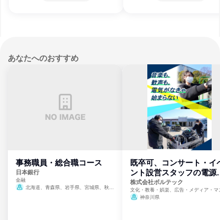
あなたへのおすすめ
事務職員・総合職コース
既卒可、コンサート・イ
ント設営スタッフの電源
日本銀行
金融
門
株式会社ボルテック
北海道、青森県、岩手県、宮城県、秋田
文化・教養・娯楽、広告・メディア・マ
県、山形県、福島県、茨城県、群馬県、埼玉
ミ、電力・ガス・水道・エネルギー
神奈川県
県、東京都、神奈川県、新潟県、富山県、石
川県、福井県、山梨県、長野県、静岡県、愛
知県、京都府、大阪府、兵庫県、鳥取県、島