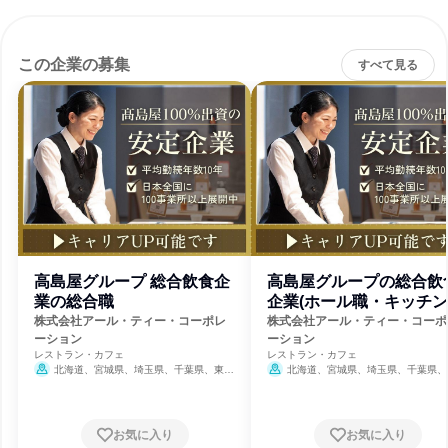
この企業の募集
すべて見る
高島屋グループ 総合飲食企
高島屋グループの総合飲
業の総合職
企業(ホール職・キッチン
職)
株式会社アール・ティー・コーポレ
株式会社アール・ティー・コーポ
ーション
ーション
レストラン・カフェ
レストラン・カフェ
北海道、宮城県、埼玉県、千葉県、東京
北海道、宮城県、埼玉県、千葉県、
都、神奈川県、愛知県、京都府、大阪府、広
都、神奈川県、愛知県、京都府、大阪府
島県、福岡県
島県、福岡県
お気に入り
お気に入り