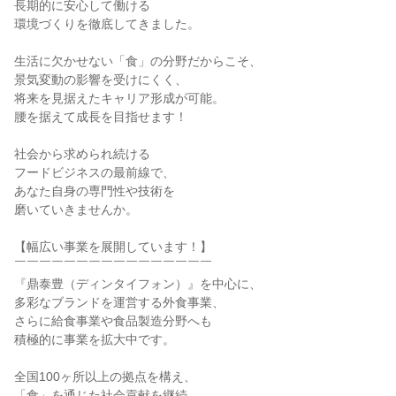
長期的に安心して働ける

環境づくりを徹底してきました。

生活に欠かせない「食」の分野だからこそ、

景気変動の影響を受けにくく、

将来を見据えたキャリア形成が可能。

腰を据えて成長を目指せます！

社会から求められ続ける

フードビジネスの最前線で、

あなた自身の専門性や技術を

磨いていきませんか。

【幅広い事業を展開しています！】

￣￣￣￣￣￣￣￣￣￣￣￣￣￣￣￣

『鼎泰豊（ディンタイフォン）』を中心に、

多彩なブランドを運営する外食事業、

さらに給食事業や食品製造分野へも

積極的に事業を拡大中です。

全国100ヶ所以上の拠点を構え、

「食」を通じた社会貢献を継続。
