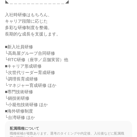
◣＿＿＿＿＿＿＿＿＿＿＿＿＿◢

入社時研修はもちろん、

キャリア段階に応じた

多彩な研修制度を整備。

長期的な成長を支援します。

■新入社員研修

└高島屋グループ合同研修

└RTC研修（座学／店舗実習）他

■キャリア形成研修

└次世代リーダー育成研修

└調理長育成研修

└マネジャー育成研修 ほか

■専門技術研修

└鍋技術研修

└小籠包技術研修 ほか

■海外研修制度

└台湾研修 ほか
配属職種について
職種候補が複数あります。選考のタイミングや内定後、入社後などに配属職