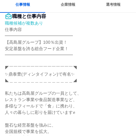
一つの専門分野を極める
人とたくさん会話する
仕事情報
企業情報
選考情報
職種と仕事内容
職種候補が複数あり
仕事内容

━━━━━━━━━━━━━━━━

【高島屋グループ】100％出資！

安定基盤を誇る総合フード企業！

━━━━━━━━━━━━━━━━

◤￣￣￣￣￣￣￣￣￣￣￣￣￣￣￣◥

✨鼎泰豊(ディンタイフォン)で有名✨

◣＿＿＿＿＿＿＿＿＿＿＿＿＿＿＿◢

私たちは高島屋グループの一員として、

レストラン事業や食品製造事業など、

多様なフィールドで「食」に携わり、

人々の暮らしに彩りを届けています✊

盤石な経営基盤を強みに、

全国規模で事業を拡大。
