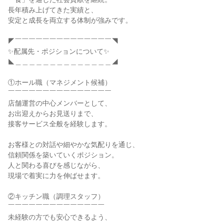
長年積み上げてきた実績と、

安定と成長を両立する体制が強みです。

◤￣￣￣￣￣￣￣￣￣￣￣￣￣￣◥

✨配属先・ポジションについて✨

◣＿＿＿＿＿＿＿＿＿＿＿＿＿＿◢

①ホール職（マネジメント候補）

￣￣￣￣￣￣￣￣￣￣￣￣￣￣￣

店舗運営の中心メンバーとして、

お出迎えからお見送りまで、

接客サービス全般を経験します。

お客様との対話や細やかな気配りを通じ、

信頼関係を築いていくポジション。

人と関わる喜びを感じながら、

現場で着実に力を伸ばせます。

②キッチン職（調理スタッフ）

￣￣￣￣￣￣￣￣￣￣￣￣￣￣

未経験の方でも安心できるよう、
