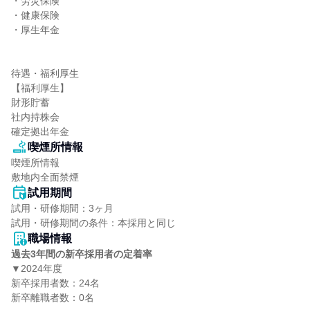
・労災保険

・健康保険

・厚生年金

待遇・福利厚生

【福利厚生】

財形貯蓄

社内持株会

確定拠出年金
喫煙所情報
喫煙所情報

敷地内全面禁煙
試用期間
試用・研修期間：3ヶ月

職場情報
過去3年間の新卒採用者の定着率
▼2024年度

新卒採用者数：24名

新卒離職者数：0名
