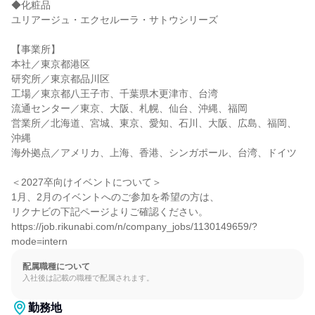
◆化粧品

ユリアージュ・エクセルーラ・サトウシリーズ

【事業所】

本社／東京都港区

研究所／東京都品川区

工場／東京都八王子市、千葉県木更津市、台湾

流通センター／東京、大阪、札幌、仙台、沖縄、福岡

営業所／北海道、宮城、東京、愛知、石川、大阪、広島、福岡、
沖縄

海外拠点／アメリカ、上海、香港、シンガポール、台湾、ドイツ

＜2027卒向けイベントについて＞

1月、2月のイベントへのご参加を希望の方は、

リクナビの下記ページよりご確認ください。

https://job.rikunabi.com/n/company_jobs/1130149659/?
mode=intern
配属職種について
入社後は記載の職種で配属されます。
勤務地