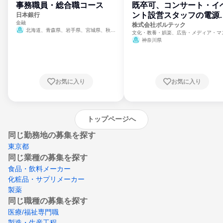
事務職員・総合職コース
既卒可、コンサート・イ
ント設営スタッフの電源
日本銀行
金融
門
株式会社ボルテック
北海道、青森県、岩手県、宮城県、秋田
文化・教養・娯楽、広告・メディア・マ
県、山形県、福島県、茨城県、群馬県、埼玉
ミ、電力・ガス・水道・エネルギー
神奈川県
県、東京都、神奈川県、新潟県、富山県、石
川県、福井県、山梨県、長野県、静岡県、愛
知県、京都府、大阪府、兵庫県、鳥取県、島
根県、岡山県、広島県、山口県、徳島県、香
川県、愛媛県、高知県、福岡県、佐賀県、長
お気に入り
お気に入り
崎県、熊本県、大分県、宮崎県、鹿児島県、
沖縄県
トップページへ
同じ勤務地の募集を探す
東京都
同じ業種の募集を探す
食品・飲料メーカー
化粧品・サプリメーカー
製薬
同じ職種の募集を探す
医療/福祉専門職
製造・生産工程