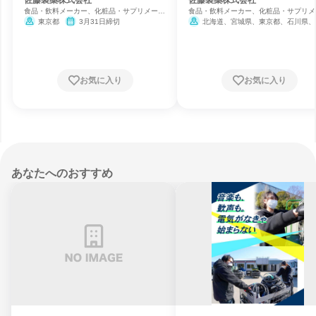
職 事務系
食品・飲料メーカー、化粧品・サプリメーカ
食品・飲料メーカー、化粧品・サプリメ
ー、製薬
ー、製薬
東京都
3月31日締切
北海道、宮城県、東京都、石川県、
県、大阪府、広島県、福岡県、沖縄県
3月31日締切
お気に入り
お気に入り
あなたへのおすすめ