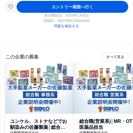
エントリー画面へ行く
表示開始日：2026年1月8日
原稿ID：
892798432b6da6f2
問題を報告する
この企業の募集
すべて見る
ユンケル、ストナなどでお
総合職(営業系)│MR・OT
馴染みの佐藤製薬│総合
医薬品担当
佐藤製薬株式会社
佐藤製薬株式会社