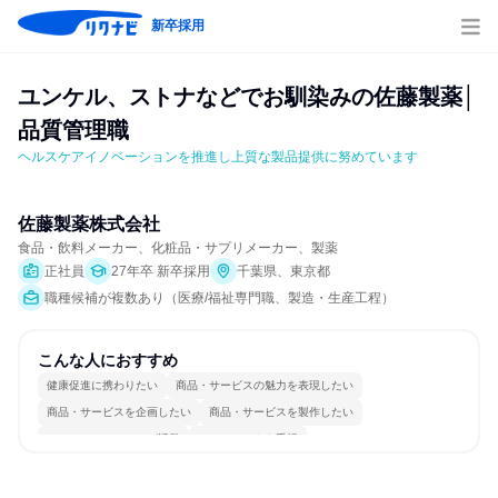
新卒採用
ユンケル、ストナなどでお馴染みの佐藤製薬│
品質管理職
ヘルスケアイノベーションを推進し上質な製品提供に努めています
佐藤製薬株式会社
食品・飲料メーカー、化粧品・サプリメーカー、製薬
正社員
27年卒 新卒採用
千葉県、東京都
職種候補が複数あり（医療/福祉専門職、製造・生産工程）
こんな人におすすめ
健康促進に携わりたい
商品・サービスの魅力を表現したい
商品・サービスを企画したい
商品・サービスを製作したい
コミュニケーションが活発
チームワークを重視
女性が働きやすい環境で働ける
長く同じ会社に居続けられる
若手が裁量を持てる環境
人とたくさん会話する