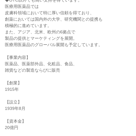
◆OTC以外でも高い支持を得ています。

医療用医薬品では

皮膚科領域において特に厚い信頼を得ており、

創薬においては国内外の大学、研究機関との提携も

積極的に進めています。

また、アジア、北米、欧州の6拠点で

製品の提供とマーケティングを展開。

医療用医薬品のグローバル展開も予定しています。

【事業内容】

医薬品、医薬部外品、化粧品、食品、

雑貨などの製造ならびに販売

【創業】

1915年

【設立】

1939年8月

【資本金】

20億円
