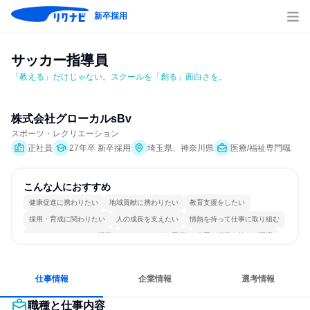
新卒採用
サッカー指導員
「教える」だけじゃない。スクールを「創る」面白さを。
株式会社グローカルsBv
スポーツ・レクリエーション
正社員
27年卒 新卒採用
埼玉県、神奈川県
医療/福祉専門職
こんな人におすすめ
健康促進に携わりたい
地域貢献に携わりたい
教育支援をしたい
採用・育成に関わりたい
人の成長を支えたい
情熱を持って仕事に取り組む
コミュニケーションが活発
チームワークを重視
若手が裁量を持てる環境
人とたくさん会話する
仕事情報
企業情報
選考情報
職種と仕事内容