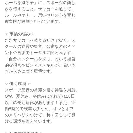
ボールを蹴る子」に、スポーツの楽し

さを伝えること。サッカーを通じて、

ルールやマナー、思いやりの心を育む

教育的な役割も担っています。

✨ 事業の強み ✨

ただサッカーを教えるだけでなく、ス

クールの運営や集客、合宿などのイベ

ント企画までトータルに関われます。

「自分のスクールを持つ」という経営

的な視点やビジネススキルが、若いう

ちから身につく環境です。

✨ 働く環境 ✨

スポーツ業界の常識を覆す待遇を用意。

GW、夏休み、冬休みはそれぞれ10日

以上の長期連休があります！また、実

働8時間で残業も少なめ。オンとオフ

のメリハリをつけて、長く安心して働

ける環境を整えています。
