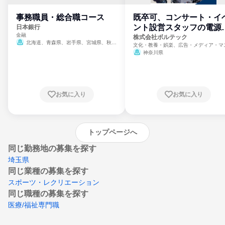
事務職員・総合職コース
既卒可、コンサート・イ
ント設営スタッフの電源
日本銀行
金融
門
株式会社ボルテック
北海道、青森県、岩手県、宮城県、秋田
文化・教養・娯楽、広告・メディア・マ
県、山形県、福島県、茨城県、群馬県、埼玉
ミ、電力・ガス・水道・エネルギー
神奈川県
県、東京都、神奈川県、新潟県、富山県、石
川県、福井県、山梨県、長野県、静岡県、愛
知県、京都府、大阪府、兵庫県、鳥取県、島
根県、岡山県、広島県、山口県、徳島県、香
川県、愛媛県、高知県、福岡県、佐賀県、長
お気に入り
お気に入り
崎県、熊本県、大分県、宮崎県、鹿児島県、
沖縄県
トップページへ
同じ勤務地の募集を探す
埼玉県
同じ業種の募集を探す
スポーツ・レクリエーション
同じ職種の募集を探す
医療/福祉専門職