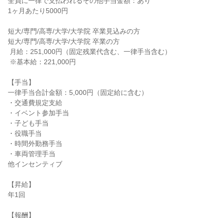
全員に一律で支払われるその他手当金額：あり

1ヶ月あたり5000円

短大/専門/高専/大学/大学院 卒業見込みの方

短大/専門/高専/大学/大学院 卒業の方

 月給：251,000円（固定残業代含む、一律手当含む）

 ※基本給：221,000円

【手当】

一律手当合計金額：5,000円（固定給に含む）

・交通費規定支給

・イベント参加手当

・子ども手当

・役職手当

・時間外勤務手当

・車両管理手当

他インセンティブ

【昇給】

年1回

【報酬】
