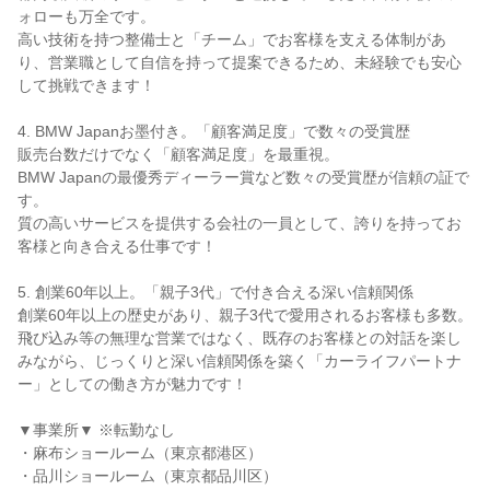
ォローも万全です。

高い技術を持つ整備士と「チーム」でお客様を支える体制があ
り、営業職として自信を持って提案できるため、未経験でも安心
して挑戦できます！

4. BMW Japanお墨付き。「顧客満足度」で数々の受賞歴

販売台数だけでなく「顧客満足度」を最重視。

BMW Japanの最優秀ディーラー賞など数々の受賞歴が信頼の証で
す。

質の高いサービスを提供する会社の一員として、誇りを持ってお
客様と向き合える仕事です！

5. 創業60年以上。「親子3代」で付き合える深い信頼関係

創業60年以上の歴史があり、親子3代で愛用されるお客様も多数。

飛び込み等の無理な営業ではなく、既存のお客様との対話を楽し
みながら、じっくりと深い信頼関係を築く「カーライフパートナ
ー」としての働き方が魅力です！

▼事業所▼ ※転勤なし

・麻布ショールーム（東京都港区）

・品川ショールーム（東京都品川区）
