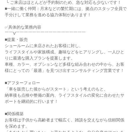
 └ ご来店はほとんどが予約制のため、急な対応も少ないです！

■一緒に働く仲間：月末などの繁忙期には、拠点のスタッフ全員で
手分けして業務を進める協力体制があります！

✅具体的な業務内容

￣￣V￣￣￣￣￣￣￣￣￣￣￣￣￣￣￣￣￣

■提案・販売

ショールームに来店されたお客様に対し、

ライフスタイルや家族構成、趣味などをヒアリングし、一人ひと
りに最適な購入プランを提案します。

車種、カラー、オプションなど多様な組み合わせの中から、お客
様にとっての「最適」を見つけ出すコンサルティング営業です！

■アフターフォロー

「車を販売した後からがスタート」という考えのもと、

納車後も点検や整備の案内、ライフスタイルの変化に合わせたサ
ポートを継続的に行います！

■関係構築

お客様は子供から高齢者まで幅広く、雑談を交えながら信頼関係
を深めます。
