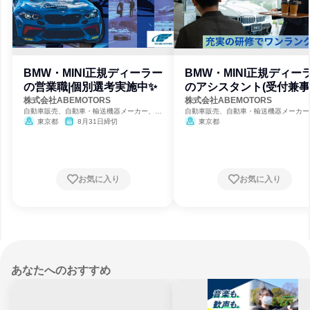
BMW・MINI正規ディーラー
BMW・MINI正規ディー
の営業職|個別選考実施中✨
のアシスタント(受付兼事
務)
株式会社ABEMOTORS
株式会社ABEMOTORS
自動車販売、自動車・輸送機器メーカー、生
自動車販売、自動車・輸送機器メーカー
命保険・損害保険・保険サービス
命保険・損害保険・保険サービス
東京都
8月31日締切
東京都
お気に入り
お気に入り
あなたへのおすすめ