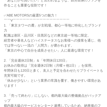
「あなたから買いたい」と言われるような、自分自身のファンを
作ることも重要な役割です！

✅ABE MOTORSの厳選5つの魅力！

￣￣V￣￣￣￣￣￣￣￣￣￣￣￣￣￣￣￣￣

1. 「東京タワーの麓」が主戦場。都心一等地に特化したブランド
力

配属は港区・品川区・目黒区などの東京超一等地に限定。

経営者や著名人などハイステータスなお客様への接客を通じ、他
では学べない一流の「人間力」が磨かれます。

「東京の中心で自分を成長させたい」人に最適な環境です！

2. 「完全週休2日制」＆「年間休日120日」

お休みの取得は「完全週休2日制（月曜＋他1日）」を採用。

年間休日も120日と多く、友人と予定を合わせたりプライベートも
充実可能です。

「休みが少ない」という業界の常識を覆す、働きやすい環境があ
ります！

3. 「売って終わり」にしない。都内最大級の整備拠点がバックア
ップ

都内最大級のサービスセンターと連携しているため、納車後のフ