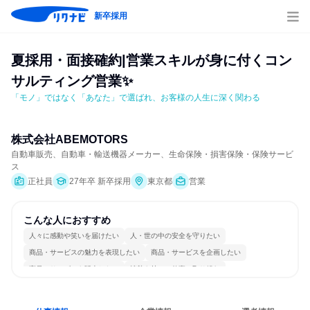
新卒採用
夏採用・面接確約|営業スキルが身に付くコン
サルティング営業✨
「モノ」ではなく「あなた」で選ばれ、お客様の人生に深く関わる
株式会社ABEMOTORS
自動車販売、自動車・輸送機器メーカー、生命保険・損害保険・保険サービ
ス
正社員
27年卒 新卒採用
東京都
営業
こんな人におすすめ
人々に感動や笑いを届けたい
人・世の中の安全を守りたい
商品・サービスの魅力を表現したい
商品・サービスを企画したい
商品・サービスを販売したい
情熱を持って仕事に取り組む
コミュニケーションが活発
チームワークを重視
若手が裁量を持てる環境
人とたくさん会話する