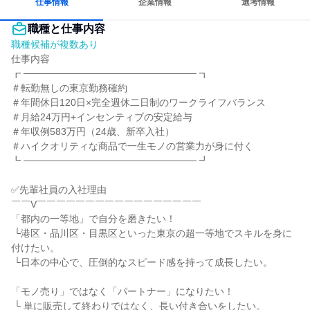
仕事情報
企業情報
選考情報
職種と仕事内容
職種候補が複数あり
仕事内容

┏ ───────────────────────── ┓

＃転勤無しの東京勤務確約

＃年間休日120日×完全週休二日制のワークライフバランス

＃月給24万円+インセンティブの安定給与

＃年収例583万円（24歳、新卒入社）

＃ハイクオリティな商品で一生モノの営業力が身に付く

┗ ───────────────────────── ┛

✅先輩社員の入社理由

￣￣V￣￣￣￣￣￣￣￣￣￣￣￣￣￣￣￣￣

「都内の一等地」で自分を磨きたい！

 └港区・品川区・目黒区といった東京の超一等地でスキルを身に
付けたい。

 └日本の中心で、圧倒的なスピード感を持って成長したい。

「モノ売り」ではなく「パートナー」になりたい！

 └ 単に販売して終わりではなく、長い付き合いをしたい。
