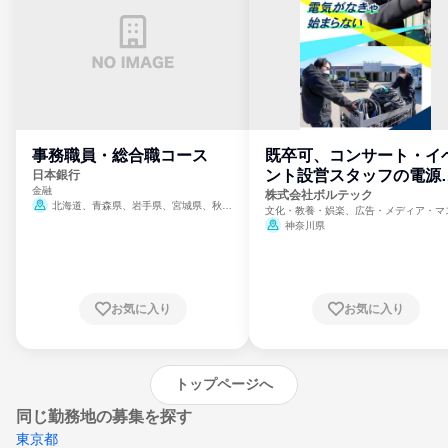
事務職員・総合職コース
既卒可、コンサート・イ
ント設営スタッフの電源
日本銀行
金融
門
株式会社ボルテック
北海道、青森県、岩手県、宮城県、秋田
文化・教養・娯楽、広告・メディア・マ
県、山形県、福島県、茨城県、群馬県、埼玉
ミ、電力・ガス・水道・エネルギー
神奈川県
県、東京都、神奈川県、新潟県、富山県、石
川県、福井県、山梨県、長野県、静岡県、愛
知県、京都府、大阪府、兵庫県、鳥取県、島
根県、岡山県、広島県、山口県、徳島県、香
川県、愛媛県、高知県、福岡県、佐賀県、長
お気に入り
お気に入り
崎県、熊本県、大分県、宮崎県、鹿児島県、
沖縄県
トップページへ
同じ勤務地の募集を探す
東京都