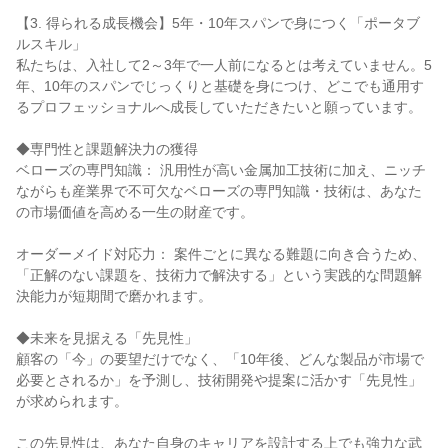
【3. 得られる成長機会】5年・10年スパンで身につく「ポータブ
ルスキル」

私たちは、入社して2～3年で一人前になるとは考えていません。5
年、10年のスパンでじっくりと基礎を身につけ、どこでも通用す
るプロフェッショナルへ成長していただきたいと願っています。

◆専門性と課題解決力の獲得

ベローズの専門知識： 汎用性が高い金属加工技術に加え、ニッチ
ながらも産業界で不可欠なベローズの専門知識・技術は、あなた
の市場価値を高める一生の財産です。

オーダーメイド対応力： 案件ごとに異なる難題に向き合うため、
「正解のない課題を、技術力で解決する」という実践的な問題解
決能力が短期間で磨かれます。

◆未来を見据える「先見性」

顧客の「今」の要望だけでなく、「10年後、どんな製品が市場で
必要とされるか」を予測し、技術開発や提案に活かす「先見性」
が求められます。

この先見性は、あなた自身のキャリアを設計する上でも強力な武