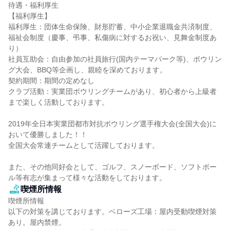
待遇・福利厚生

【福利厚生】

福利厚生：団体生命保険、財形貯蓄、中小企業退職金共済制度、

福祉会制度（慶事、弔事、私傷病に対するお祝い、見舞金制度あ
り）

社員互助会：自由参加の社員旅行(国内テーマパーク等)、ボウリン
グ大会、BBQ等企画し、親睦を深めております。

契約期間：期間の定めなし

クラブ活動：実業団ボウリングチームがあり、初心者から上級者
まで楽しく活動しております。

2019年全日本実業団都市対抗ボウリング選手権大会(全国大会)に
おいて優勝しました！！

全国大会常連チームとして活躍しております。

また、その他同好会として、ゴルフ、スノーボード、ソフトボー
ル等有志が集まって様々な活動をしております。
喫煙所情報
喫煙所情報

以下の対策を講じております。ベローズ工場：屋内受動喫煙対策
あり。屋内禁煙。
