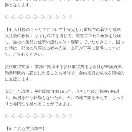
器となります。

◇─◇─◇─◇─◇─◇─◇─◇─◇─◇

【4. 入社後のキャリアについて】安定した環境での着実な成長

入社後の教育： まずはOJTを通じて、製造プロセス全体を経験
し、当社の製品と仕事の流れを深く理解していただきます。困っ
た時は、部署の教育担当者や先輩・上司が丁寧に指導しますの
で、ご安心ください。

資格取得支援： 業務に関連する資格取得費用は会社が全額負担。
勤務時間内に講習に出ることも可能で、自己投資と成長を積極的
に支援します。

安定した環境： 平均勤続年数15.5年。入社3年後定着率90%以
上。転居を伴う転勤もないため、石川の地で腰を据えて、じっく
りと専門性を極めることができます。

◇─◇─◇─◇─◇─◇─◇─◇─◇─◇

【5. こんな方活躍中】
