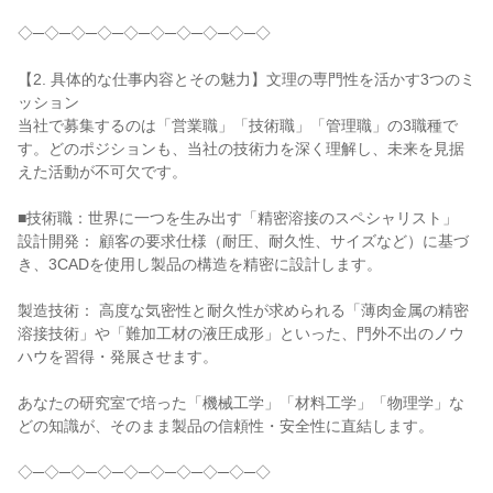
◇─◇─◇─◇─◇─◇─◇─◇─◇─◇

【2. 具体的な仕事内容とその魅力】文理の専門性を活かす3つのミ
ッション

当社で募集するのは「営業職」「技術職」「管理職」の3職種で
す。どのポジションも、当社の技術力を深く理解し、未来を見据
えた活動が不可欠です。

■技術職：世界に一つを生み出す「精密溶接のスペシャリスト」

設計開発： 顧客の要求仕様（耐圧、耐久性、サイズなど）に基づ
き、3CADを使用し製品の構造を精密に設計します。

製造技術： 高度な気密性と耐久性が求められる「薄肉金属の精密
溶接技術」や「難加工材の液圧成形」といった、門外不出のノウ
ハウを習得・発展させます。

あなたの研究室で培った「機械工学」「材料工学」「物理学」な
どの知識が、そのまま製品の信頼性・安全性に直結します。

◇─◇─◇─◇─◇─◇─◇─◇─◇─◇
