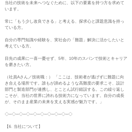
当社の技術を未来へつなぐために、以下の要素を持つ方を求めて
います。

常に「もう少し改良できる」と考える、探求心と課題意識を持っ
ている方。

自分の専門知識や経験を、実社会の「難題」解決に活かしたいと
考えている方。

目先の成果に一喜一憂せず、5年、10年のスパンで技術とキャリア
を磨きたい方。

（社員Aさん／技術職：） 「ここは、技術者が逃げずに難題に向
き合える場所です。誰もが諦めるような高難度の要求こそ、設計
部門と製造部門が連携し、とことん試行錯誤する。この繰り返し
こそが、当社の世界に誇れる技術力になっています。自分の成長
が、そのまま産業の未来を支える実感が魅力です。」

◇─◇─◇─◇─◇─◇─◇─◇─◇─◇

【6. 当社について】
