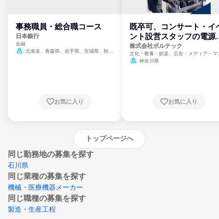
事務職員・総合職コース
既卒可、コンサート・イ
ント設営スタッフの電源
日本銀行
金融
門
株式会社ボルテック
北海道、青森県、岩手県、宮城県、秋田
文化・教養・娯楽、広告・メディア・マ
県、山形県、福島県、茨城県、群馬県、埼玉
ミ、電力・ガス・水道・エネルギー
神奈川県
県、東京都、神奈川県、新潟県、富山県、石
川県、福井県、山梨県、長野県、静岡県、愛
知県、京都府、大阪府、兵庫県、鳥取県、島
根県、岡山県、広島県、山口県、徳島県、香
川県、愛媛県、高知県、福岡県、佐賀県、長
お気に入り
お気に入り
崎県、熊本県、大分県、宮崎県、鹿児島県、
沖縄県
トップページへ
同じ勤務地の募集を探す
石川県
同じ業種の募集を探す
機械・医療機器メーカー
同じ職種の募集を探す
製造・生産工程