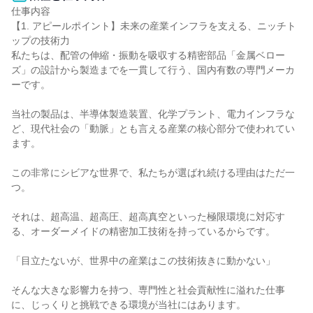
仕事内容

【1. アピールポイント】未来の産業インフラを支える、ニッチト
ップの技術力

私たちは、配管の伸縮・振動を吸収する精密部品「金属ベロー
ズ」の設計から製造までを一貫して行う、国内有数の専門メーカ
ーです。

当社の製品は、半導体製造装置、化学プラント、電力インフラな
ど、現代社会の「動脈」とも言える産業の核心部分で使われてい
ます。

この非常にシビアな世界で、私たちが選ばれ続ける理由はただ一
つ。

それは、超高温、超高圧、超高真空といった極限環境に対応す
る、オーダーメイドの精密加工技術を持っているからです。

「目立たないが、世界中の産業はこの技術抜きに動かない」

そんな大きな影響力を持つ、専門性と社会貢献性に溢れた仕事
に、じっくりと挑戦できる環境が当社にはあります。
