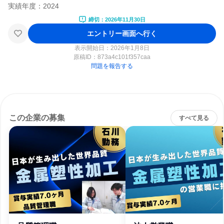
締切：2026年11月30日
エントリー画面へ行く
表示開始日：2026年1月8日
原稿ID：
873a4c101f357caa
問題を報告する
この企業の募集
すべて見る