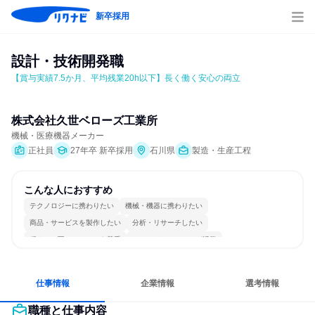
新卒採用
設計・技術開発職
【賞与実績7.5か月、平均残業20h以下】長く働く安心の両立
株式会社久世ベローズ工業所
機械・医療機器メーカー
正社員
27年卒 新卒採用
石川県
製造・生産工程
こんな人におすすめ
テクノロジーに携わりたい
機械・機器に携わりたい
商品・サービスを製作したい
分析・リサーチしたい
穏やかで互いのペースを尊重
コミュニケーションが活発
長く同じ会社に居続けられる
一つの専門分野を極める
若手が裁量を持てる環境
仕事情報
企業情報
選考情報
職種と仕事内容