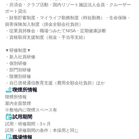
・共済会・クラブ活動・国内リゾート施設法人会員・クルーザー
ボート貸出

・財形貯蓄制度・マイライフ勤務制度（時短勤務）・生命保険・
損害保険加入制度（掛金全額会社負担）

・従業員持株会・職場つみたてNISA・定期健康診断

・資格取得支援制度（祝金・手当等支給）

▼研修制度▼

・新入社員研修

・個別研修

・部門別研修

・階層別研修

・自己啓発通信教育支援（費用全額会社負担）ほか
喫煙所情報
喫煙所情報

屋内全面禁煙

※敷地内に喫煙スペース有
試用期間
試用・研修期間：3ヶ月

職場情報