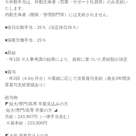
※外勤手当は、外勤主体者（営業・サポート社員等）のみ支給い
たします。

内勤主体者（開発・管理部門等）には支給されません。

■休日出勤手当：25％（法定休日35％）

■深夜労働手当：25％

■昇給

・年1回 ※人事考課の結果により、規程に基づいた昇給額が決定

■賞与

・年2回（4.0か月分）※業績に応じて決算賞与支給（過去3年間決
算賞与支給実績あり）

給与例

◤短大/専門/高専 卒業見込みの方

 短大/専門/高専 卒業の方 ◢

月給：243,907円（一律手当含む）

 ※基本給：223,000円

◤大学 卒業見込みの方
