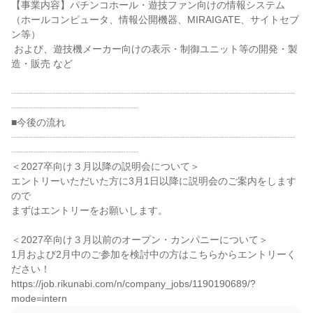
【事業内容】パチンコホール・遊技ファン向けの情報システム
（ホールコンピュータ、情報公開機器、MIRAIGATE、サイトセブ
ン等）

 および、遊技機メーカー向けの表示・制御ユニット等の開発・製
造・販売 など

┈┈┈┈┈┈┈┈┈┈┈┈┈┈┈┈┈┈┈┈┈┈┈┈┈┈┈┈┈
┈┈┈┈┈┈┈┈┈┈┈┈┈

■今後の流れ

┈┈┈┈┈┈┈┈┈┈┈┈┈┈┈┈┈┈┈┈┈┈┈┈┈┈┈┈┈
┈┈┈┈┈┈┈┈┈┈┈┈┈

＜2027卒向け３月以降の説明会について＞

エントリーいただいた方に3月1日以降に説明会のご案内をします
ので

まずはエントリーをお願いします。

＜2027卒向け３月以前のオープン・カンパニーについて＞

1月および2月中のご参加を検討中の方はこちらからエントリーく
ださい！

https://job.rikunabi.com/n/company_jobs/1190190689/?
mode=intern