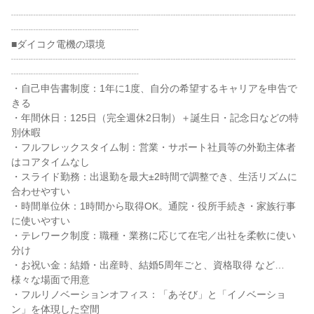
┈┈┈┈┈┈┈┈┈┈┈┈┈┈┈┈┈┈┈┈┈┈┈┈┈┈┈┈┈
┈┈┈┈┈┈┈┈┈┈┈┈┈

■ダイコク電機の環境

┈┈┈┈┈┈┈┈┈┈┈┈┈┈┈┈┈┈┈┈┈┈┈┈┈┈┈┈┈
┈┈┈┈┈┈┈┈┈┈┈┈┈

・自己申告書制度：1年に1度、自分の希望するキャリアを申告で
きる

・年間休日：125日（完全週休2日制）＋誕生日・記念日などの特
別休暇

・フルフレックスタイム制：営業・サポート社員等の外勤主体者
はコアタイムなし

・スライド勤務：出退勤を最大±2時間で調整でき、生活リズムに
合わせやすい

・時間単位休：1時間から取得OK。通院・役所手続き・家族行事
に使いやすい

・テレワーク制度：職種・業務に応じて在宅／出社を柔軟に使い
分け

・お祝い金：結婚・出産時、結婚5周年ごと、資格取得 など…
様々な場面で用意

・フルリノベーションオフィス：「あそび」と「イノベーショ
ン」を体現した空間
