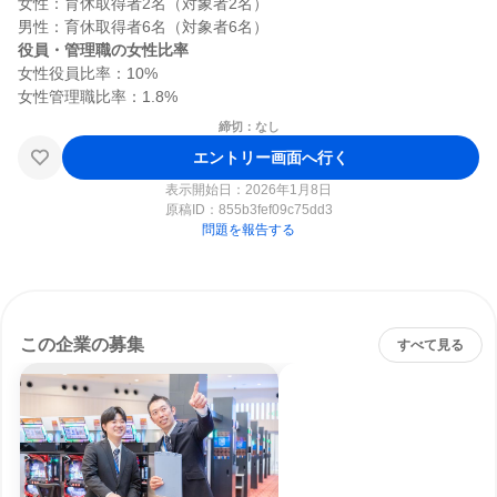
女性：育休取得者2名（対象者2名）

役員・管理職の女性比率
女性役員比率：10%

締切：なし
エントリー画面へ行く
表示開始日：2026年1月8日
原稿ID：
855b3fef09c75dd3
問題を報告する
この企業の募集
すべて見る