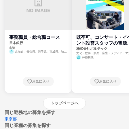
事務職員・総合職コース
既卒可、コンサート・イ
ント設営スタッフの電源
日本銀行
金融
門
株式会社ボルテック
北海道、青森県、岩手県、宮城県、秋田
文化・教養・娯楽、広告・メディア・マ
県、山形県、福島県、茨城県、群馬県、埼玉
ミ、電力・ガス・水道・エネルギー
神奈川県
県、東京都、神奈川県、新潟県、富山県、石
川県、福井県、山梨県、長野県、静岡県、愛
知県、京都府、大阪府、兵庫県、鳥取県、島
根県、岡山県、広島県、山口県、徳島県、香
川県、愛媛県、高知県、福岡県、佐賀県、長
お気に入り
お気に入り
崎県、熊本県、大分県、宮崎県、鹿児島県、
沖縄県
トップページへ
同じ勤務地の募集を探す
東京都
同じ業種の募集を探す