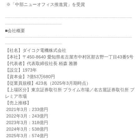
 ※「中部ニューオフィス推進賞」を受賞

┈┈┈┈┈┈┈┈┈┈┈┈┈┈┈┈┈┈┈┈┈┈┈┈┈┈┈┈┈
┈┈┈┈┈┈┈┈┈┈┈┈┈

■会社概要

┈┈┈┈┈┈┈┈┈┈┈┈┈┈┈┈┈┈┈┈┈┈┈┈┈┈┈┈┈
┈┈┈┈┈┈┈┈┈┈┈┈┈

【社名】ダイコク電機株式会社

【本社】〒450-8640 愛知県名古屋市中村区那古野一丁目43番5号

【代表者】代表取締役社長 栢森 雅勝

【設立】1973年

【資本金】7億53万680円

【従業員規模】423名（2025年3月期時点）

【上場区分】東京証券取引所 プライム市場／名古屋証券取引所 プ
レミア市場

【売上推移】

 2021年3月：233億円

 2022年3月：243億円

 2023年3月：318億円

 2024年3月：538億円

 2025年3月：574億円
