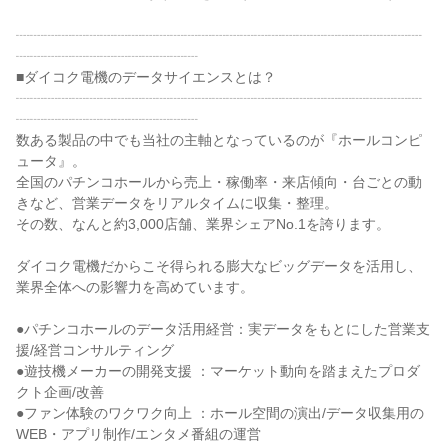
┈┈┈┈┈┈┈┈┈┈┈┈┈┈┈┈┈┈┈┈┈┈┈┈┈┈┈┈┈
┈┈┈┈┈┈┈┈┈┈┈┈┈

■ダイコク電機のデータサイエンスとは？

┈┈┈┈┈┈┈┈┈┈┈┈┈┈┈┈┈┈┈┈┈┈┈┈┈┈┈┈┈
┈┈┈┈┈┈┈┈┈┈┈┈┈

数ある製品の中でも当社の主軸となっているのが『ホールコンピ
ュータ』。

全国のパチンコホールから売上・稼働率・来店傾向・台ごとの動
きなど、営業データをリアルタイムに収集・整理。

その数、なんと約3,000店舗、業界シェアNo.1を誇ります。

ダイコク電機だからこそ得られる膨大なビッグデータを活用し、
業界全体への影響力を高めています。

●パチンコホールのデータ活用経営：実データをもとにした営業支
援/経営コンサルティング

●遊技機メーカーの開発支援 ：マーケット動向を踏まえたプロダ
クト企画/改善

●ファン体験のワクワク向上 ：ホール空間の演出/データ収集用の
WEB・アプリ制作/エンタメ番組の運営
