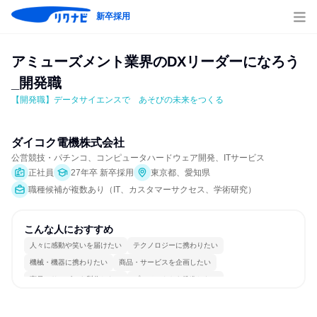
新卒採用
アミューズメント業界のDXリーダーになろう
_開発職
【開発職】データサイエンスで　あそびの未来をつくる
ダイコク電機株式会社
公営競技・パチンコ、コンピュータハードウェア開発、ITサービス
正社員
27年卒 新卒採用
東京都、愛知県
職種候補が複数あり（IT、カスタマーサクセス、学術研究）
こんな人におすすめ
人々に感動や笑いを届けたい
テクノロジーに携わりたい
機械・機器に携わりたい
商品・サービスを企画したい
商品・サービスを製作したい
プロジェクトを推進したい
分析・リサーチしたい
チームワークを重視
一つの専門分野を極める
人とたくさん会話する