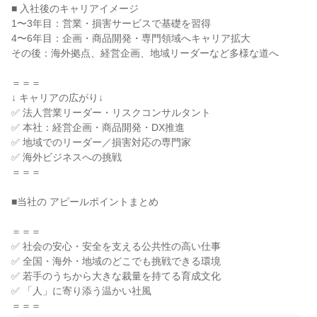
■ 入社後のキャリアイメージ

1〜3年目：営業・損害サービスで基礎を習得

4〜6年目：企画・商品開発・専門領域へキャリア拡大

その後：海外拠点、経営企画、地域リーダーなど多様な道へ

＝＝＝

↓ キャリアの広がり↓

✅ 法人営業リーダー・リスクコンサルタント

✅ 本社：経営企画・商品開発・DX推進

✅ 地域でのリーダー／損害対応の専門家

✅ 海外ビジネスへの挑戦

＝＝＝

■当社の アピールポイントまとめ

＝＝＝

✅ 社会の安心・安全を支える公共性の高い仕事

✅ 全国・海外・地域のどこでも挑戦できる環境

✅ 若手のうちから大きな裁量を持てる育成文化

✅ 「人」に寄り添う温かい社風

＝＝＝