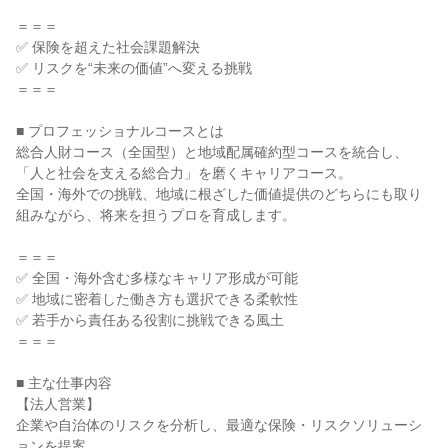
＝＝＝

✅ 保険を超えた社会課題解決

✅ リスクを“未来の価値”へ変える挑戦

＝＝＝

■ プロフェッショナルコースとは

総合人財コース（全国型）と地域配属確約型コースを統合し、

「人と社会を支える総合力」を磨くキャリアコース。

全国・海外での挑戦、地域に根ざした価値提供のどちらにも取り
組みながら、将来を担うプロを育成します。

＝＝＝

✅ 全国・海外含む多様なキャリア形成が可能

✅ 地域に密着した働き方も選択できる柔軟性

✅ 若手から責任ある役割に挑戦できる風土

＝＝＝

■ 主な仕事内容

【法人営業】

企業や自治体のリスクを分析し、最適な保険・リスクソリューシ
ョンを提案。
