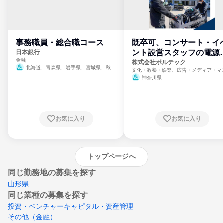
事務職員・総合職コース
既卒可、コンサート・イ
ント設営スタッフの電源
日本銀行
金融
門
株式会社ボルテック
北海道、青森県、岩手県、宮城県、秋田
文化・教養・娯楽、広告・メディア・マ
県、山形県、福島県、茨城県、群馬県、埼玉
ミ、電力・ガス・水道・エネルギー
神奈川県
県、東京都、神奈川県、新潟県、富山県、石
川県、福井県、山梨県、長野県、静岡県、愛
知県、京都府、大阪府、兵庫県、鳥取県、島
根県、岡山県、広島県、山口県、徳島県、香
川県、愛媛県、高知県、福岡県、佐賀県、長
お気に入り
お気に入り
崎県、熊本県、大分県、宮崎県、鹿児島県、
沖縄県
トップページへ
同じ勤務地の募集を探す
山形県
同じ業種の募集を探す
投資・ベンチャーキャピタル・資産管理
その他（金融）