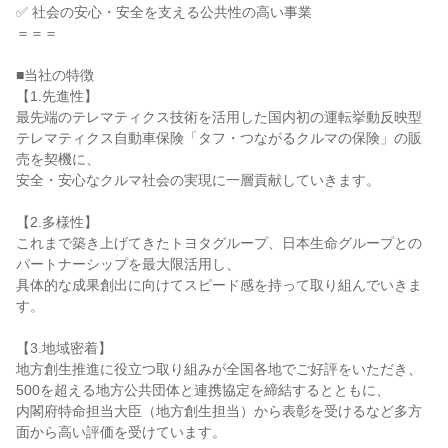
✅ 社会の安心・安全を支える公共性の高い事業

＝＝＝

■当社の特徴

【1.先進性】

最先端のテレマティクス技術を活用した国内初の運転挙動反映型
テレマティクス自動車保険「タフ・つながるクルマの保険」の販
売を契機に、

安全・安心なクルマ社会の実現に一層貢献していきます。

【2.多様性】

これまで築き上げてきたトヨタグループ、日本生命グループとの
パートナーシップを最大限活用し、

具体的な成果創出に向けてスピード感を持って取り組んでいきま
す。

【3.地域密着】

地方創生推進に役立つ取り組みが全国各地でご好評をいただき、
500を超える地方公共団体と連携協定を締結するとともに、

内閣府特命担当大臣（地方創生担当）から表彰を受けるなど多方
面から高い評価を受けています。
