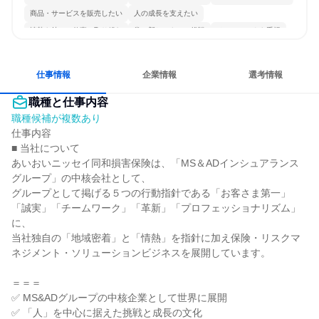
商品・サービスを販売したい
人の成長を支えたい
情熱を持って仕事に取り組む
常に新しいものに挑戦
チームワークを重視
多様な職種の人と関われる
仕事情報
企業情報
選考情報
職種と仕事内容
職種候補が複数あり
仕事内容

■ 当社について

あいおいニッセイ同和損害保険は、「MS＆ADインシュアランス
グループ」の中核会社として、

グループとして掲げる５つの行動指針である「お客さま第一」
「誠実」「チームワーク」「革新」「プロフェッショナリズム」
に、

当社独自の「地域密着」と「情熱」を指針に加え保険・リスクマ
ネジメント・ソリューションビジネスを展開しています。

＝＝＝

✅ MS&ADグループの中核企業として世界に展開

✅ 「人」を中心に据えた挑戦と成長の文化
