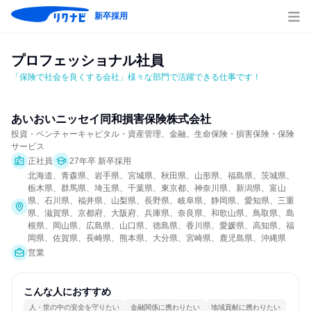
新卒採用
プロフェッショナル社員
「保険で社会を良くする会社」様々な部門で活躍できる仕事です！
あいおいニッセイ同和損害保険株式会社
投資・ベンチャーキャピタル・資産管理、金融、生命保険・損害保険・保険
サービス
正社員
27年卒 新卒採用
北海道、青森県、岩手県、宮城県、秋田県、山形県、福島県、茨城県、
栃木県、群馬県、埼玉県、千葉県、東京都、神奈川県、新潟県、富山
県、石川県、福井県、山梨県、長野県、岐阜県、静岡県、愛知県、三重
県、滋賀県、京都府、大阪府、兵庫県、奈良県、和歌山県、鳥取県、島
根県、岡山県、広島県、山口県、徳島県、香川県、愛媛県、高知県、福
岡県、佐賀県、長崎県、熊本県、大分県、宮崎県、鹿児島県、沖縄県
営業
こんな人におすすめ
人・世の中の安全を守りたい
金融関係に携わりたい
地域貢献に携わりたい