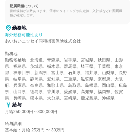
配属職種について
職種候補が複数あります。選考のタイミングや内定後、入社後などに配属職
種が確定します。
勤務地
海外勤務可能性あり
あいおいニッセイ同和損害保険株式会社

勤務地

勤務候補地：北海道、青森県、岩手県、宮城県、秋田県、山形
県、福島県、茨城県、栃木県、群馬県、埼玉県、千葉県、東京
都、神奈川県、新潟県、富山県、石川県、福井県、山梨県、長野
県、岐阜県、静岡県、愛知県、三重県、滋賀県、京都府、大阪
府、兵庫県、奈良県、和歌山県、鳥取県、島根県、岡山県、広島
県、山口県、徳島県、香川県、愛媛県、高知県、福岡県、佐賀
県、長崎県、熊本県、大分県、宮崎県、鹿児島県、沖縄県
給与
月給250,000円～300,000円
給与詳細

基本給：月給 25万円 〜 30万円
