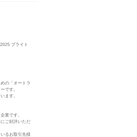
025 ブライト
ための「オートラ
ーです。

います。

企業です。

様にご好評いただ
ているお取引先様