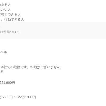
ある人

たい人

て努力できる人

え、行動できる人
て
種で配属されます。
ベル

本社での勤務です。転勤はございません。

玉県
21,900円
500円 〜 22万1900円
