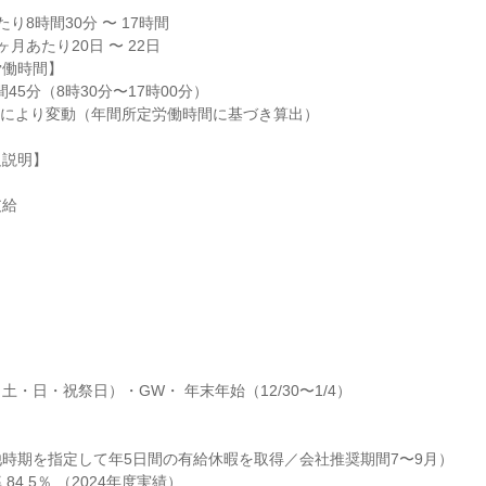
り8時間30分 〜 17時間

月あたり20日 〜 22日

働時間】

45分（8時30分〜17時00分）

月により変動（年間所定労働時間に基づき算出）

説明】

支給
・日・祝祭日）・GW・ 年末年始（12/30〜1/4）

時期を指定して年5日間の有給休暇を取得／会社推奨期間7〜9月）

84.5％ （2024年度実績）