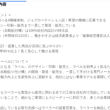
内容
ト ⭐

選べる4職種体制。ジョブローテーション話！希望の職種に応募できる

ン～印刷～販売まで一貫して製造・販売している

ー（自動貼付機）は100%自社内設計の特注品

み（年間休日122日）。働きやすさは経済産業省より「健康経営優良法人2
設計・提案した商品が店頭に並ぶやりがい

着率90％以上！長く安心して働ける環境

ーベルについて ⭐

顔となる「ラベル」のデザイン・印刷・販売と、ラベルを効率よく貼る
自動貼り付け機）の開発・製造・販売を、一貫して手がける専門メーカ
魅力向上と生産性向上に貢献する、他社にはない事業モデルを展開して
もラベラーも製造から販売に関わる全ての工程を自社内で完結している
ていることで、細かなご要望にもスピーディーに対応でき、多くの企業
納品しているお取引先様へはラベラーの提案営業を、ラベラーを納品し