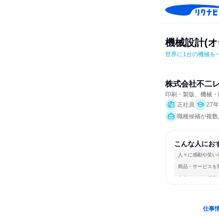
機械設計(オ
世界に1台の機械を
株式会社不二
印刷・製版、機械・
正社員
27
職種候補が複数
こんな人にお
人々に感動や笑い
商品・サービスを
自分の好きな場所
仕事