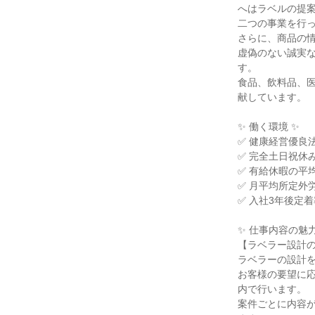
へはラベルの提案
二つの事業を行っ
さらに、商品の情
虚偽のない誠実
す。

食品、飲料品、
献しています。

✨ 働く環境 ✨

✅ 健康経営優良法
✅ 完全土日祝休み
✅ 有給休暇の平均取
✅ 月平均所定外労働
✅ 入社3年後定着
✨ 仕事内容の魅力 
【ラベラー設計の
ラベラーの設計を
お客様の要望に
内で行います。

案件ごとに内容