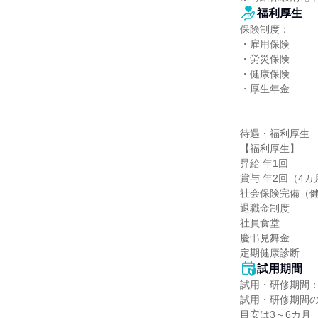
福利厚生
保険制度：

・雇用保険

・労災保険

・健康保険

・厚生年金

待遇・福利厚生

【福利厚生】

昇給 年1回

賞与 年2回（4カ月
社会保険完備（健
退職金制度

社員食堂

慶弔見舞金

定期健康診断
試用期間
試用・研修期間：
試用・研修期間の
目安は3～6カ月
