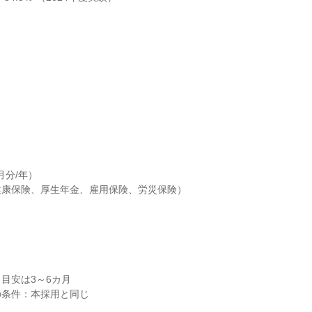
分/年）

康保険、厚生年金、雇用保険、労災保険）

目安は3～6カ月

条件：本採用と同じ
