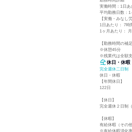
勤務時間詳細

実働時間：1日あた
平均勤務日数：1ヶ
【実働・みなし労
1日あたり： 7時間
1ヶ月あたり： 
【勤務時間の補足
※休憩45分

※残業代は全額
休日・休暇
完全週休二日制
休日・休暇

【年間休日】

122日

【休日】

完全週休２日制（土
【休暇】

有給休暇（その他
※有給休暇消化率 