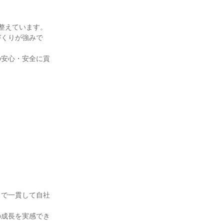
整えています。

づくりが強みで
の安心・安全に貢
まで一貫して自社
の成長を実感でき