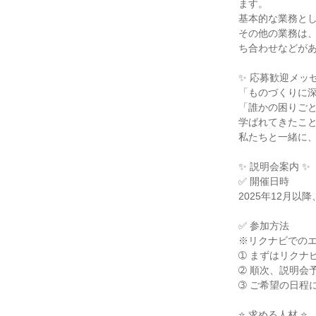
ます。

基本的な業務とし
その他の業務は
ち合わせなどがあ
✨ 応募歓迎メッセ
「ものづくりに深
「誰かの困りごと
学ばれてきたこと
私たちと一緒に、
✨ 説明会案内 ✨

✅ 開催日時

2025年12月以
✅ 参加方法

※リクナビでのエ
➀ まずはリクナ
➁ 順次、説明会
➂ ご希望の日程
⭐ 求める人材 ⭐
