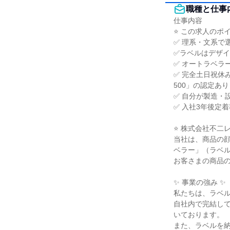
職種と仕事
仕事内容

⭐ この求人のポイン
✅ 理系・文系で
✅ラベルはデザイ
✅ オートラベラ
✅ 完全土日祝休
500」の認定あり

✅ 自分が製造・
✅ 入社3年後定
⭐ 株式会社不二レ
当社は、商品の
ベラー」（ラベル
お客さまの商品の
✨ 事業の強み ✨

私たちは、ラベル
自社内で完結し
いております。

また、ラベルを