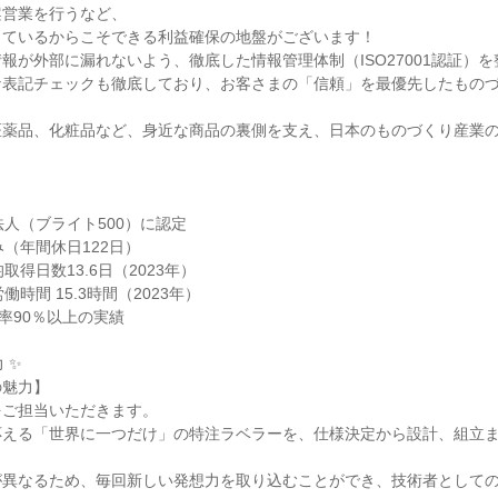
営業を行うなど、

ているからこそできる利益確保の地盤がございます！

報が外部に漏れないよう、徹底した情報管理体制（ISO27001認証）を
な表記チェックも徹底しており、お客さまの「信頼」を最優先したもの
医薬品、化粧品など、身近な商品の裏側を支え、日本のものづくり産業
人（ブライト500）に認定

（年間休日122日）

得日数13.6日（2023年）

時間 15.3時間（2023年）

率90％以上の実績

✨

魅力】

ご担当いただきます。

応える「世界に一つだけ」の特注ラベラーを、仕様決定から設計、組立
が異なるため、毎回新しい発想力を取り込むことができ、技術者として