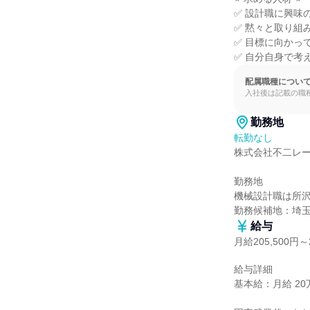
✅ 設計職に興味の
✅ 黙々と取り組み
✅ 目標に向かっ
✅ 自分自身で考
配属職種につい
入社後は記載の職
勤務地
転勤なし
株式会社不二レー
勤務地

機械設計職は所沢
勤務候補地：埼
給与
月給205,500円～2
給与詳細

基本給：月給 20万5