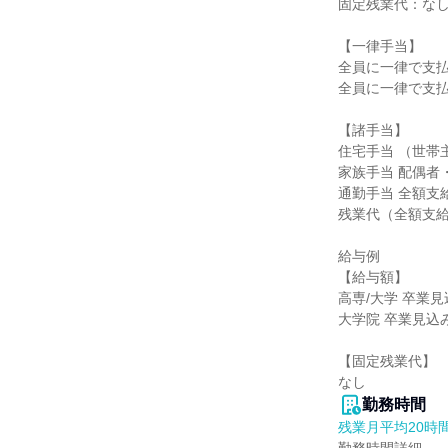
固定残業代：なし
【一律手当】

全員に一律で支払
全員に一律で支払
【諸手当】

住宅手当 （世帯主）
家族手当 配偶者・子
通勤手当 全額支給
残業代（全額支給
給与例

【給与額】

高専/大学 卒業見込
大学院 卒業見込み
【固定残業代】

なし
勤務時間
残業月平均20時