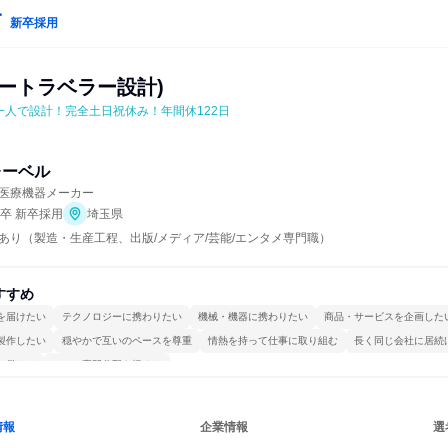
新卒採用
ートラベラー設計)
一人で設計！完全土日祝休み！年間休122日
レーベル
医療機器メーカー
年卒 新卒採用
埼玉県
あり（製造・生産工程、出版/メディア/芸能/エンタメ専門職）
すすめ
を届けたい
テクノロジーに携わりたい
機械・機器に携わりたい
商品・サービスを企画した
製作したい
穏やかで互いのペースを尊重
情熱を持って仕事に取り組む
長く同じ会社に居続
で働ける
一つの専門分野を極める
情報
企業情報
選