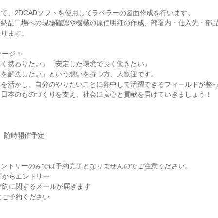
て、2DCADソフトを使用してラベラーの図面作成を行います。

、納品工場への現場確認や機械の原価明細の作成、部署内・仕入先・部
ります。

ージ ✨

く携わりたい」「安定した環境で長く働きたい」

を解決したい」という想いを持つ方、大歓迎です。

を活かし、自分のやりたいことに熱中して活躍できるフィールドが整っ
日本のものづくりを支え、社会に安心と貢献を届けていきましょう！

降、随時開催予定

ントリーのみでは予約完了となりませんのでご注意ください。

ビからエントリー

予約に関するメールが届きます

にご予約ください
