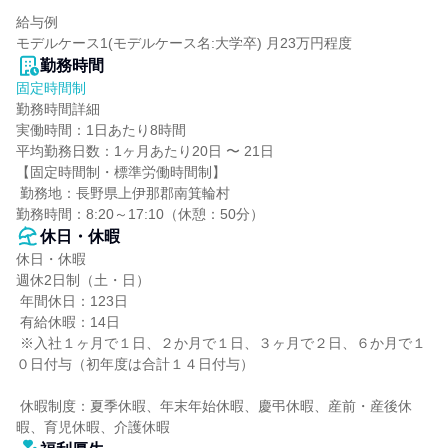
給与例

モデルケース1(モデルケース名:大学卒) 月23万円程度
勤務時間
固定時間制
勤務時間詳細

実働時間：1日あたり8時間

平均勤務日数：1ヶ月あたり20日 〜 21日

【固定時間制・標準労働時間制】

 勤務地：長野県上伊那郡南箕輪村

勤務時間：8:20～17:10（休憩：50分）
休日・休暇
休日・休暇

週休2日制（土・日）

 年間休日：123日

 有給休暇：14日

 ※入社１ヶ月で１日、２か月で１日、３ヶ月で２日、６か月で１
０日付与（初年度は合計１４日付与）

 休暇制度：夏季休暇、年末年始休暇、慶弔休暇、産前・産後休
暇、育児休暇、介護休暇