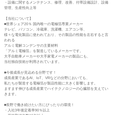
・設備に関するメンテナンス、修理、改善、付帯設備設計、設備
管理、生産性向上等

【当社について】

■世界シェア20％ 国内唯一の電極箔専業メーカー

テレビ、パソコン、冷蔵庫、洗濯機、エアコン等、

様々な電化製品に使われており、その製品の性能を左右すると言
われる

アルミ電解コンデンサの主要材料

「アルミ電極箔」を製造しているメーカーです。

大手自動車メーカーや大手家電メーカーの製品にも、

当社独自技術が利用されています。

■今後成長が見込める分野です！

成長産業であるAI、IoT、VRなどの分野においても、

私たちが製造する電極箔が製品性能に大きく影響します。

ますます伸びる成長産業でハイテクノロジーの心臓部を支えてい
きます。

■長野で働き続けたい方にぴったりの環境！

・入社3年後定着率90％以上
