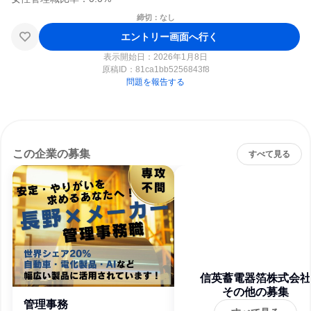
締切：なし
エントリー画面へ行く
表示開始日：2026年1月8日
原稿ID：
81ca1bb5256843f8
問題を報告する
この企業の募集
すべて見る
信英蓄電器箔株式会社
その他の募集
管理事務