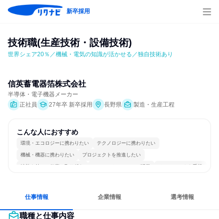
新卒採用
技術職(生産技術・設備技術)
世界シェア20％／機械・電気の知識が活かせる／独自技術あり
信英蓄電器箔株式会社
半導体・電子機器メーカー
正社員
27年卒 新卒採用
長野県
製造・生産工程
こんな人におすすめ
環境・エコロジーに携わりたい
テクノロジーに携わりたい
機械・機器に携わりたい
プロジェクトを推進したい
情熱を持って仕事に取り組む
コミュニケーションが活発
チームワークを重視
長く同じ会社に居続けられる
一つの専門分野を極める
人とたくさん会話する
仕事情報
企業情報
選考情報
職種と仕事内容