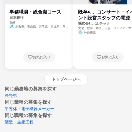
事務職員・総合職コース
既卒可、コンサート・イ
ント設営スタッフの電源
日本銀行
金融
門
株式会社ボルテック
北海道、青森県、岩手県、宮城県、秋田
文化・教養・娯楽、広告・メディア・マ
県、山形県、福島県、茨城県、群馬県、埼玉
ミ、電力・ガス・水道・エネルギー
神奈川県
県、東京都、神奈川県、新潟県、富山県、石
川県、福井県、山梨県、長野県、静岡県、愛
知県、京都府、大阪府、兵庫県、鳥取県、島
根県、岡山県、広島県、山口県、徳島県、香
川県、愛媛県、高知県、福岡県、佐賀県、長
お気に入り
お気に入り
崎県、熊本県、大分県、宮崎県、鹿児島県、
沖縄県
トップページへ
同じ勤務地の募集を探す
長野県
同じ業種の募集を探す
半導体・電子機器メーカー
同じ職種の募集を探す
製造・生産工程