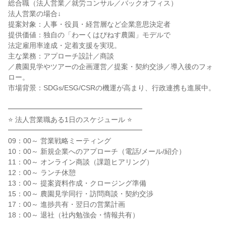
総合職（法人営業／就労コンサル／バックオフィス）

法人営業の場合↓

提案対象：人事・役員・経営層など企業意思決定者

提供価値：独自の「わーくはぴねす農園」モデルで

法定雇用率達成・定着支援を実現。

主な業務：アプローチ設計／商談

／農園見学やツアーの企画運営／提案・契約交渉／導入後のフォ
ロー。

市場背景：SDGs/ESG/CSRの機運が高まり、行政連携も進展中。

━━━━━━━━━━━━━━━━━━━

⭐ 法人営業職ある1日のスケジュール ⭐

━━━━━━━━━━━━━━━━━━━

09：00～ 営業戦略ミーティング

10：00～ 新規企業へのアプローチ（電話/メール/紹介）

11：00～ オンライン商談（課題ヒアリング）

12：00～ ランチ休憩

13：00～ 提案資料作成・クロージング準備

15：00～ 農園見学同行・訪問商談・契約交渉

17：00～ 進捗共有・翌日の営業計画

18：00～ 退社（社内勉強会・情報共有）
