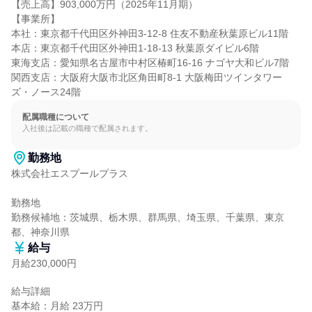
【売上高】903,000万円（2025年11月期）

【事業所】

本社：東京都千代田区外神田3-12-8 住友不動産秋葉原ビル11階

本店：東京都千代田区外神田1-18-13 秋葉原ダイビル6階

東海支店：愛知県名古屋市中村区椿町16-16 ナゴヤ大和ビル7階

関西支店：大阪府大阪市北区角田町8-1 大阪梅田ツインタワー
ズ・ノース24階
配属職種について
入社後は記載の職種で配属されます。
勤務地
株式会社エスプールプラス

勤務地

勤務候補地：茨城県、栃木県、群馬県、埼玉県、千葉県、東京
都、神奈川県
給与
月給230,000円
給与詳細

基本給：月給 23万円
