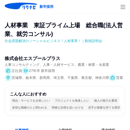
新卒採用
人材事業　東証プライム上場　総合職(法人営
業、就労コンサル)
社会課題解決のソーシャルビジネス！人材業界！｜動画説明会
株式会社エスプールプラス
人事コンサルティング、人事・人材サービス、農業・林業・水産業
正社員
27年卒 新卒採用
茨城県、栃木県、群馬県、埼玉県、千葉県、東京都、神奈川県
営業
こんな人におすすめ
商品・サービスを企画したい
プロジェクトを推進したい
個人の能力を重視
多様な職種の人と関われる
明確な目標を追いかける
若手が裁量を持てる環境