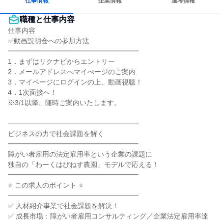
仕事情報
企業情報
選考情報
職種と仕事内容
仕事内容

✅動画説明会への参加方法

━━━━━━━━━━━━━━━━━━━

1．まずはリクナビからエントリー

2．メールアドレスへマイぺージのご案内

3．マイページにログインの上、動画視聴！

4．1次面接へ！

※3/1以降、随時ご案内いたします。

━━━━━━━━━━━━━━━━━━━

ビジネスの力で社会課題を解く

━━━━━━━━━━━━━━━━━━━

障がい者雇用の法定雇用率という企業の課題に

独自の「わーくはぴねす農園」モデルで応える！

━━━━━━━━━━━━━━━━━━━

⭐ この求人のポイント ⭐

━━━━━━━━━━━━━━━━━━━

✅ 人材紹介事業で社会課題を解決！

✅ 成長市場：障がい者雇用コンサルティング／企業法定雇用率達