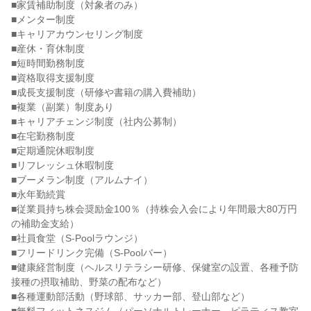
■家賃補助制度（対象者のみ）

■メンター制度

■キャリアカウンセリング制度

■産休・育休制度

■短時間勤務制度

■資格取得支援制度

■成長支援制度（研修や書籍の購入費補助）

■複業（副業）制度あり

■キャリアチェンジ制度（社内公募制）

■在宅勤務制度

■定期通院休暇制度

■リフレッシュ休暇制度

■ブーメラン制度（アルムナイ）

■永年勤続賞

■従業員持ち株会奨励金100％（持株会入会により年間最大80万円
の補助金支給）

■社員食堂（S-Poolラウンジ）

■フリードリンク完備（S-Poolバー）

■健康経営制度（ヘルスリテラシー研修、保健室の設置、各種予防
接種の摂取補助、野菜の配布など）

■各種運動部活動（野球部、サッカー部、登山部など）
