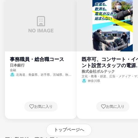
事務職員・総合職コース
既卒可、コンサート・イ
ント設営スタッフの電源
日本銀行
金融
門
株式会社ボルテック
北海道、青森県、岩手県、宮城県、秋田
文化・教養・娯楽、広告・メディア・マ
県、山形県、福島県、茨城県、群馬県、埼玉
ミ、電力・ガス・水道・エネルギー
神奈川県
県、東京都、神奈川県、新潟県、富山県、石
川県、福井県、山梨県、長野県、静岡県、愛
知県、京都府、大阪府、兵庫県、鳥取県、島
根県、岡山県、広島県、山口県、徳島県、香
川県、愛媛県、高知県、福岡県、佐賀県、長
お気に入り
お気に入り
崎県、熊本県、大分県、宮崎県、鹿児島県、
沖縄県
トップページへ