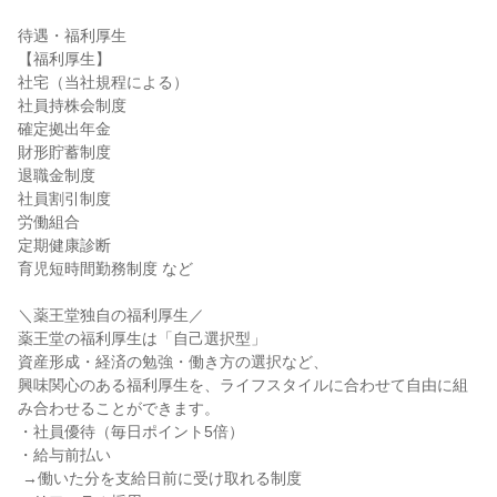
待遇・福利厚生

【福利厚生】

社宅（当社規程による）

社員持株会制度

確定拠出年金

財形貯蓄制度

退職金制度

社員割引制度

労働組合

定期健康診断

育児短時間勤務制度 など

＼薬王堂独自の福利厚生／

薬王堂の福利厚生は「自己選択型」

資産形成・経済の勉強・働き方の選択など、

興味関心のある福利厚生を、ライフスタイルに合わせて自由に組
み合わせることができます。

・社員優待（毎日ポイント5倍）

・給与前払い

 →働いた分を支給日前に受け取れる制度
