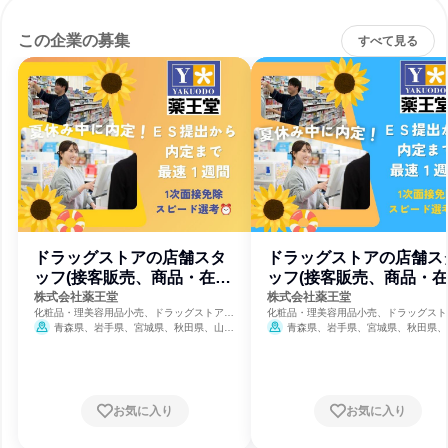
この企業の募集
すべて見る
ドラッグストアの店舗スタ
ドラッグストアの店舗ス
ッフ(接客販売、商品・在庫
ッフ(接客販売、商品・
管理等)
管理等)
株式会社薬王堂
株式会社薬王堂
化粧品・理美容用品小売、ドラッグストア、
化粧品・理美容用品小売、ドラッグスト
総合スーパー
総合スーパー
青森県、岩手県、宮城県、秋田県、山形
青森県、岩手県、宮城県、秋田県、
県、福島県、茨城県、栃木県
県、福島県、茨城県、栃木県
お気に入り
お気に入り