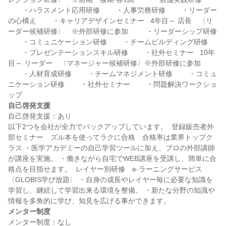
　　・ハラスメント応用研修 　　・人事労務研修 　　・リーダー
の心構え 　　・キャリアデザインセミナー   4年目～ 店長　〈リ
ーダー候補研修〉　※外部研修に参加  　　・リーダーシップ研修 
　　・コミュニケーション研修 　　・チームビルディング研修 
　　・プレゼンテーションスキル研修 　　・社外セミナー   10年
目～ リーダー　〈マネージャー候補研修〉※外部研修に参加  
　　・人材育成研修 　　・チームマネジメント研修 　　・コミュ
ニケーション研修 　　・社外セミナー 　　・問題解決ワークショ
自己啓発支援
自己啓発支援：あり

以下2つを会社が全力でバックアップしています。  登録販売者外
部セミナー　ズル本を使ってラクに合格　合格率は業界トップク
ラス ・医学アカデミーの自己学習ツールに加え、プロの外部講師
が講座を実施。 ・働きながら自宅でWEB講座を受講し、簡単に合
格点を目指せます。  レイヤー別研修　e-ラーニングサービス
〈GLOBIS学び放題〉 ・自身の成長やレイヤー毎に必要な知識を
学習し、継続して学習出来る環境を整備。 ・新たな分野の知識や
メンター制度