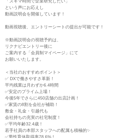
「スキマ時間で企業研究したい」

という声にお応えし

動画説明会を開催しています！

動画視聴後、エントリーシートの提出が可能です！

※動画説明会の視聴予約は、

リクナビエントリー後に

ご案内する「会員制マイページ」にて

お願いいたします。

＜当社のおすすめポイント＞

✅ DXで働きやすさ革新！

平均残業は月わずか6.4時間

✅安定のプライム上場！

今後5年でさらに450店舗の出店計画！

✅家賃の8割を会社が補助！

敷金・礼金・引越代も

会社持ちの充実の社宅制度！

✅平均年齢32.4歳！

若手社員の本部スタッフへの配属も積極的✨

✅男性育休取得率78.6%！
