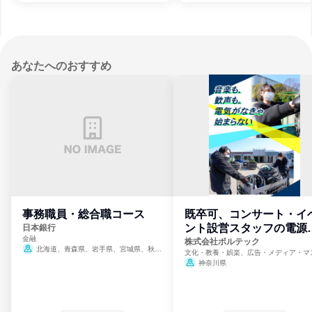
あなたへのおすすめ
事務職員・総合職コース
既卒可、コンサート・イ
ント設営スタッフの電源
日本銀行
金融
門
株式会社ボルテック
北海道、青森県、岩手県、宮城県、秋田
文化・教養・娯楽、広告・メディア・マ
県、山形県、福島県、茨城県、群馬県、埼玉
ミ、電力・ガス・水道・エネルギー
神奈川県
県、東京都、神奈川県、新潟県、富山県、石
川県、福井県、山梨県、長野県、静岡県、愛
知県、京都府、大阪府、兵庫県、鳥取県、島
根県、岡山県、広島県、山口県、徳島県、香
川県、愛媛県、高知県、福岡県、佐賀県、長