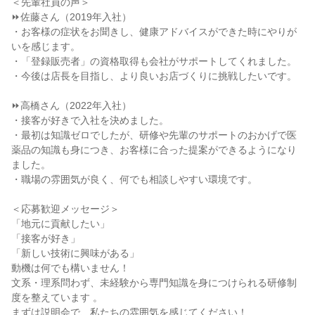
＜先輩社員の声＞

⏩佐藤さん（2019年入社）

・お客様の症状をお聞きし、健康アドバイスができた時にやりが
いを感じます。

・「登録販売者」の資格取得も会社がサポートしてくれました。

・今後は店長を目指し、より良いお店づくりに挑戦したいです。

⏩高橋さん（2022年入社）

・接客が好きで入社を決めました。

・最初は知識ゼロでしたが、研修や先輩のサポートのおかげで医
薬品の知識も身につき、お客様に合った提案ができるようになり
ました。

・職場の雰囲気が良く、何でも相談しやすい環境です。

＜応募歓迎メッセージ＞

「地元に貢献したい」

「接客が好き」

「新しい技術に興味がある」

動機は何でも構いません！

文系・理系問わず、未経験から専門知識を身につけられる研修制
度を整えています 。

まずは説明会で、私たちの雰囲気を感じてください！
