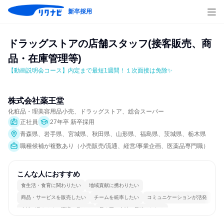
新卒採用
ドラッグストアの店舗スタッフ(接客販売、商
品・在庫管理等)
【動画説明会コース】内定まで最短1週間！１次面接は免除✨
株式会社薬王堂
化粧品・理美容用品小売、ドラッグストア、総合スーパー
正社員
27年卒 新卒採用
青森県、岩手県、宮城県、秋田県、山形県、福島県、茨城県、栃木県
職種候補が複数あり（小売販売/流通、経営/事業企画、医薬品専門職）
こんな人におすすめ
食生活・食育に関わりたい
地域貢献に携わりたい
商品・サービスを販売したい
チームを統率したい
コミュニケーションが活発
女性が働きやすい環境で働ける
長く同じ会社に居続けられる
多様な職種の人と関われる
若手が裁量を持てる環境
人とたくさん会話する