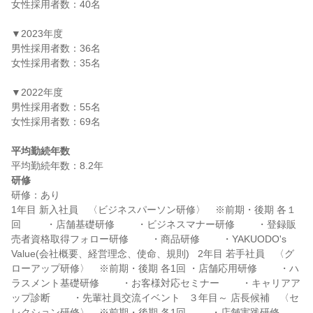
女性採用者数：40名

▼2023年度

男性採用者数：36名

女性採用者数：35名

▼2022年度

男性採用者数：55名

女性採用者数：69名

平均勤続年数
研修
研修：あり

1年目 新入社員　〈ビジネスパーソン研修〉　※前期・後期 各１
回  　　・店舗基礎研修 　　・ビジネスマナー研修 　　・登録販
売者資格取得フォロー研修 　　・商品研修 　　・YAKUODO's 
Value(会社概要、経営理念、使命、規則)   2年目 若手社員　〈グ
ローアップ研修〉　※前期・後期 各1回 ・店舗応用研修 　　・ハ
ラスメント基礎研修 　　・お客様対応セミナー 　　・キャリアア
ップ診断 　　・先輩社員交流イベント   ３年目～ 店長候補　〈セ
レクション研修〉　※前期・後期 各1回  　　・店舗実践研修 