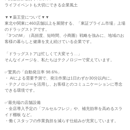
ライフイベントも大切にできる企業風土

▼▼薬王堂について▼▼

東北や関東に460店舗以上を展開する、「東証プライム市場」上場
のドラッグストアです。

「3つのM」（高頻度、短時間、小商圏）戦略を強みに、地域のお
客様の暮らしと健康を支え続けている企業です。

「ドラッグストアは忙しくて大変そう…」

そんなイメージを、私たちはテクノロジーで変えています。

✅驚異の「自動発注率 98.6%」

・ AIによる需要予測で、発注作業は1日わずか30分以内に。

・テクノロジーを活用し、お客様とのコミュニケーションに専念
できる環境です。

✅最先端の店舗設備

・全店導入予定の「フルセルフレジ」や、補充効率を高めるスラ
イド棚板 など。

・働くスタッフの作業負担を減らす仕組みが充実しています。
