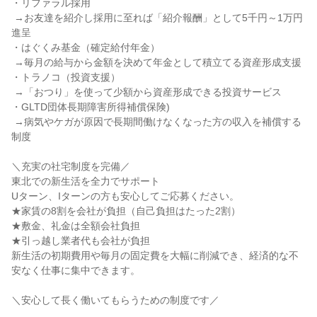
・リファラル採用

 →お友達を紹介し採用に至れば「紹介報酬」として5千円～1万円
進呈

・はぐくみ基金（確定給付年金）

 →毎月の給与から金額を決めて年金として積立てる資産形成支援

・トラノコ（投資支援）

 →「おつり」を使って少額から資産形成できる投資サービス

・GLTD団体長期障害所得補償保険)

 →病気やケガが原因で長期間働けなくなった方の収入を補償する
制度

＼充実の社宅制度を完備／

東北での新生活を全力でサポート

Uターン、Iターンの方も安心してご応募ください。

★家賃の8割を会社が負担（自己負担はたった2割）

★敷金、礼金は全額会社負担

★引っ越し業者代も会社が負担

新生活の初期費用や毎月の固定費を大幅に削減でき、経済的な不
安なく仕事に集中できます。

＼安心して長く働いてもらうための制度です／
