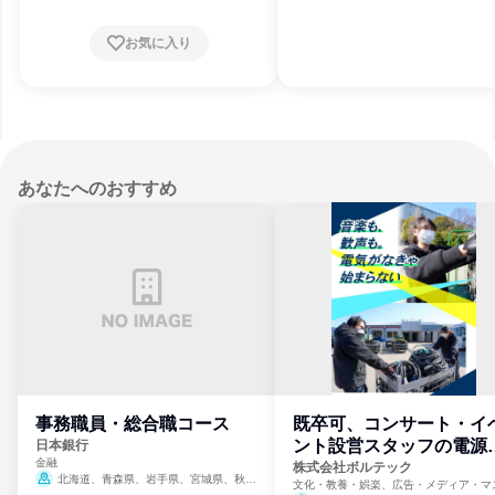
お気に入り
あなたへのおすすめ
事務職員・総合職コース
既卒可、コンサート・イ
ント設営スタッフの電源
日本銀行
金融
門
株式会社ボルテック
北海道、青森県、岩手県、宮城県、秋田
文化・教養・娯楽、広告・メディア・マ