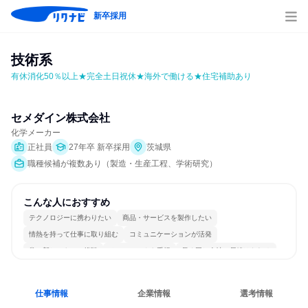
新卒採用
技術系
有休消化50％以上★完全土日祝休★海外で働ける★住宅補助あり
セメダイン株式会社
化学メーカー
正社員
27年卒 新卒採用
茨城県
職種候補が複数あり（製造・生産工程、学術研究）
こんな人におすすめ
テクノロジーに携わりたい
商品・サービスを製作したい
情熱を持って仕事に取り組む
コミュニケーションが活発
常に新しいものに挑戦
チームワークを重視
長く同じ会社に居続けられる
多様な職種の人と関われる
若手が裁量を持てる環境
仕事情報
企業情報
選考情報