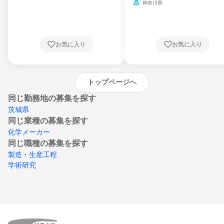
県、山形県、福島県、茨城県、群馬県、埼玉
ミ、電力・ガス・水道・エネルギー
神奈川県
県、東京都、神奈川県、新潟県、富山県、石
川県、福井県、山梨県、長野県、静岡県、愛
知県、京都府、大阪府、兵庫県、鳥取県、島
根県、岡山県、広島県、山口県、徳島県、香
川県、愛媛県、高知県、福岡県、佐賀県、長
お気に入り
お気に入り
崎県、熊本県、大分県、宮崎県、鹿児島県、
沖縄県
トップページへ
同じ勤務地の募集を探す
茨城県
同じ業種の募集を探す
化学メーカー
同じ職種の募集を探す
製造・生産工程
学術研究