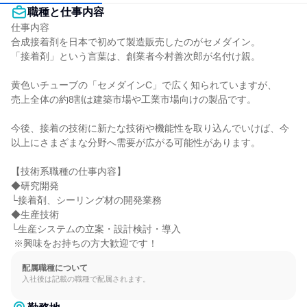
職種と仕事内容
仕事内容

合成接着剤を日本で初めて製造販売したのがセメダイン。

「接着剤」という言葉は、創業者今村善次郎が名付け親。

黄色いチューブの「セメダインC」で広く知られていますが、

売上全体の約8割は建築市場や工業市場向けの製品です。

今後、接着の技術に新たな技術や機能性を取り込んでいけば、今
以上にさまざまな分野へ需要が広がる可能性があります。

【技術系職種の仕事内容】

◆研究開発

└接着剤、シーリング材の開発業務

◆生産技術

└生産システムの立案・設計検討・導入

 ※興味をお持ちの方大歓迎です！
配属職種について
入社後は記載の職種で配属されます。