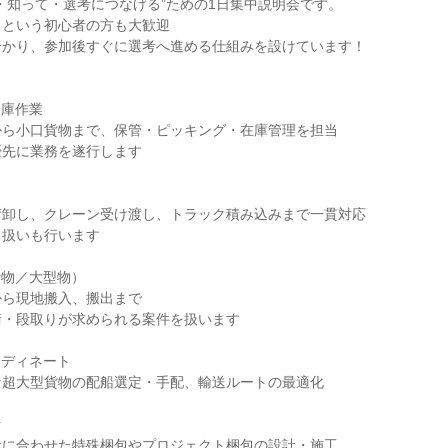
・知って・選考につなげる”ための1日集中説明会です。

という初心者の方も大歓迎

かり、参加後すぐに選考へ進める仕組みを設けています！

庫作業

ら小口貨物まで、保管・ピッキング・在庫管理を担当

先に業務を遂行します

卸し、クレーン受け渡し、トラック積み込みまで一貫対応

扱いも行います

物／大型物）

ら現地搬入、搬出まで

・段取りが求められる案件を扱います

ディネート

超大型貨物の配船選定・手配、輸送ルートの最適化



に合わせた特殊梱包やプロジェクト梱包の設計・施工
