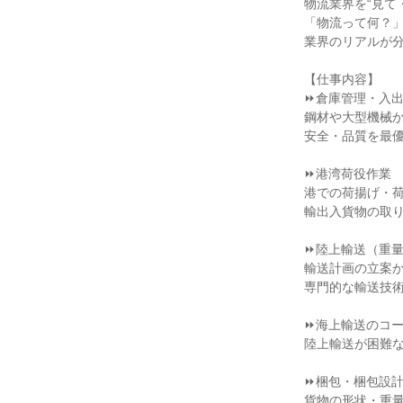
物流業界を“見て
「物流って何？」
業界のリアルが分
【仕事内容】

⏩倉庫管理・入出
鋼材や大型機械か
安全・品質を最優
⏩港湾荷役作業

港での荷揚げ・荷
輸出入貨物の取り
⏩陸上輸送（重量
輸送計画の立案か
専門的な輸送技術
⏩海上輸送のコー
陸上輸送が困難な
⏩梱包・梱包設計
貨物の形状・重量