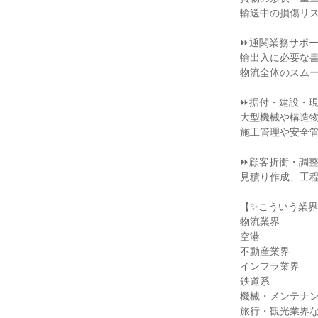
輸送中の損傷リス
⏩通関業務サポー
輸出入に必要な書
物流全体のスムー
⏩据付・建設・現
大型機械や構造物
施工管理や安全管
⏩顧客折衝・調整
見積り作成、工程
【✨こういう業界
物流業界

空港

不動産業界

インフラ業界

鉄道系

機械・メンテナン
旅行・観光業界な