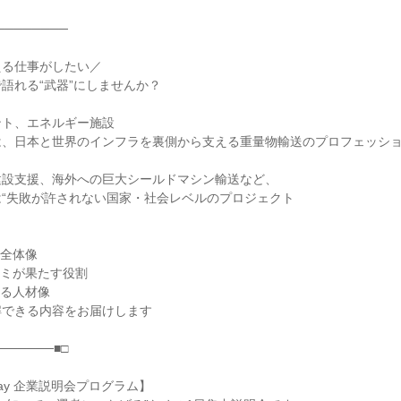
────────

る仕事がしたい／

語れる“武器”にしませんか？

ト、エネルギー施設

、日本と世界のインフラを裏側から支える重量物輸送のプロフェッショ
設支援、海外への巨大シールドマシン輸送など、

“失敗が許されない国家・社会レベルのプロジェクト



全体像

ミが果たす役割

る人材像

できる内容をお届けします

──────■□

ay 企業説明会プログラム】
