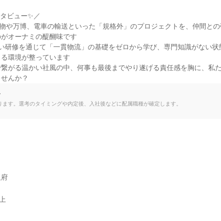
タビュー✨／

量物や万博、電車の輸送といった「規格外」のプロジェクトを、仲間と
がオーナミの醍醐味です

厚い研修を通じて「一貫物流」の基礎をゼロから学び、専門知識がない状
る環境が整っています

で繋がる温かい社風の中、何事も最後までやり遂げる責任感を胸に、私
ませんか？
て
ります。選考のタイミングや内定後、入社後などに配属職種が確定します。


阪府
以上