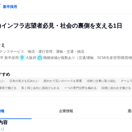
新卒採用
型)インフラ志望者必見・社会の裏側を支える1日
ナミ
ナンスサービス、物流・運行管理、運輸・交通・物流
年卒 新卒採用
大阪府
職種候補が複数あり（交通/運輸、SCM/生産管理/購買/
すすめ
たい
日本の良さを広めたい
穏やかで互いのペースを尊重
冷静に仕事に取り組む
チーム
環境で働ける
長く同じ会社に居続けられる
一つの専門分野を極める
目標に追われず働ける
情報
企業情報
選
内容
あり