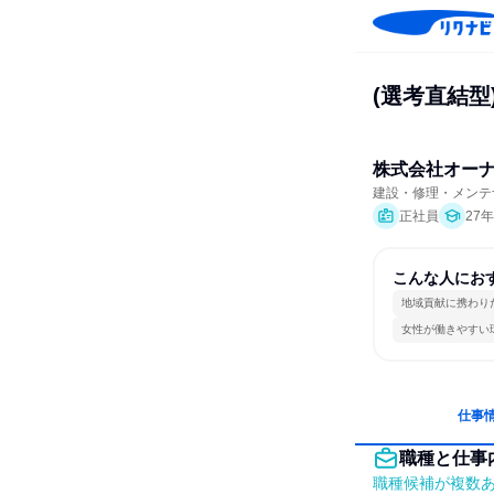
(選考直結
株式会社オー
建設・修理・メンテ
正社員
27
こんな人にお
地域貢献に携わり
女性が働きやすい
仕事
職種と仕事
職種候補が複数