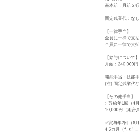
基本給：月給 24万
固定残業代：なし
【一律手当】

全員に一律で支払
全員に一律で支払
【給与について】
月給：240,000円
職能手当・技能手
(注) 固定残業
【その他手当】

✅昇給年1回（4月
10,000円（組合
✅賞与年2回（6月
4.5カ月（ただ