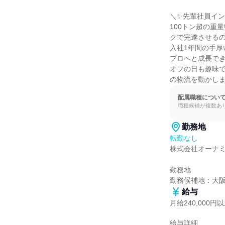
＼✨先輩社員イン
100トン超の重
クで完遂させるの
入社1年間の手
プロへと成長でき
オフの日も趣味
の物流を動かし
配属職種につい
職種候補が複数あ
勤務地
転勤なし
株式会社オーナミ
勤務地

勤務候補地：大
給与
月給240,000円
給与詳細
