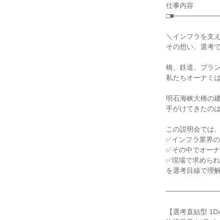
仕事内容

□■─────────
＼インフラを支え
その想い、選考で
橋、鉄道、プラン
私たちオーナミは
明石海峡大橋の建
手がけてきたのは
この説明会では、
✅インフラ業界の
✅その中でオーナ
✅現場で求められ
を選考目線で理解
───────────
【選考直結型 1D