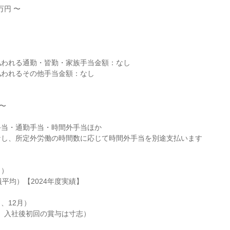
円 〜



われる通勤・皆勤・家族手当金額：なし

われるその他手当金額：なし



〜

当・通勤手当・時間外手当ほか

代なし、所定外労働の時間数に応じて時間外手当を別途支払います

）

員平均）【2024年度実績】

、12月）

し、入社後初回の賞与は寸志）
