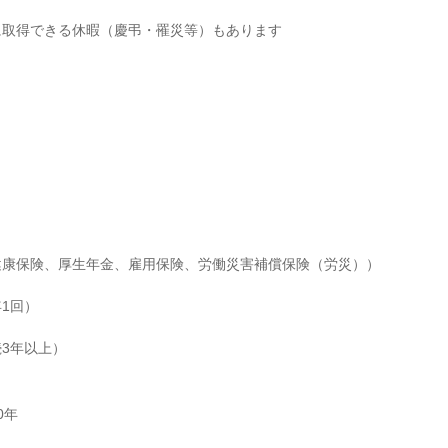
に取得できる休暇（慶弔・罹災等）もあります
康保険、厚生年金、雇用保険、労働災害補償保険（労災））

1回）

3年以上）