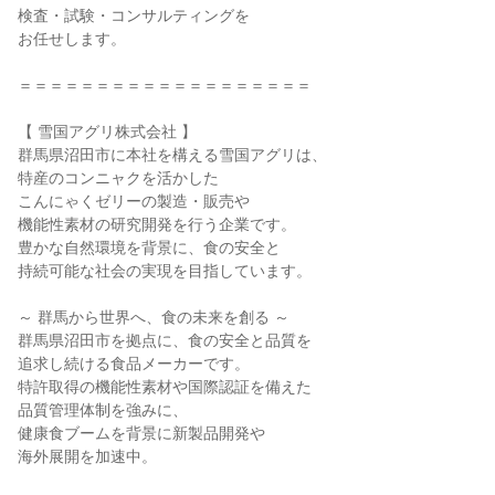
検査・試験・コンサルティングを

お任せします。

＝＝＝＝＝＝＝＝＝＝＝＝＝＝＝＝＝＝＝

【 雪国アグリ株式会社 】

群馬県沼田市に本社を構える雪国アグリは、

特産のコンニャクを活かした

こんにゃくゼリーの製造・販売や

機能性素材の研究開発を行う企業です。

豊かな自然環境を背景に、食の安全と

持続可能な社会の実現を目指しています。

～ 群馬から世界へ、食の未来を創る ～

群馬県沼田市を拠点に、食の安全と品質を

追求し続ける食品メーカーです。

特許取得の機能性素材や国際認証を備えた

品質管理体制を強みに、

健康食ブームを背景に新製品開発や

海外展開を加速中。
