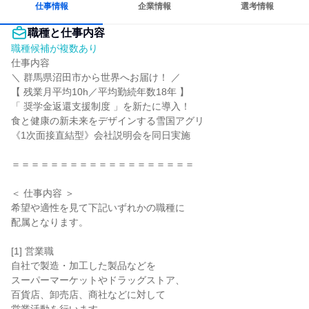
仕事情報
企業情報
選考情報
職種と仕事内容
職種候補が複数あり
仕事内容

＼ 群馬県沼田市から世界へお届け！ ／

【 残業月平均10h／平均勤続年数18年 】

「 奨学金返還支援制度 」を新たに導入！

食と健康の新未来をデザインする雪国アグリ

《1次面接直結型》会社説明会を同日実施

＝＝＝＝＝＝＝＝＝＝＝＝＝＝＝＝＝＝＝

＜ 仕事内容 ＞

希望や適性を見て下記いずれかの職種に

配属となります。

[1] 営業職

自社で製造・加工した製品などを

スーパーマーケットやドラッグストア、

百貨店、卸売店、商社などに対して
