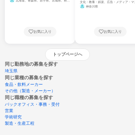
北海道、青森県、岩手県、宮城県、秋田
文化・教養・娯楽、広告・メディア・マ
県、山形県、福島県、茨城県、群馬県、埼玉
ミ、電力・ガス・水道・エネルギー
神奈川県
県、東京都、神奈川県、新潟県、富山県、石
川県、福井県、山梨県、長野県、静岡県、愛
知県、京都府、大阪府、兵庫県、鳥取県、島
根県、岡山県、広島県、山口県、徳島県、香
川県、愛媛県、高知県、福岡県、佐賀県、長
お気に入り
お気に入り
崎県、熊本県、大分県、宮崎県、鹿児島県、
沖縄県
トップページへ
同じ勤務地の募集を探す
埼玉県
同じ業種の募集を探す
食品・飲料メーカー
その他（製造・メーカー）
同じ職種の募集を探す
バックオフィス・事務・受付
営業
学術研究
製造・生産工程