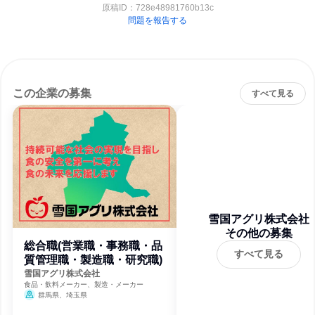
原稿ID：
728e48981760b13c
問題を報告する
この企業の募集
すべて見る
雪国アグリ株式会社
その他の募集
総合職(営業職・事務職・品
すべて見る
質管理職・製造職・研究職)
雪国アグリ株式会社
食品・飲料メーカー、製造・メーカー
群馬県、埼玉県