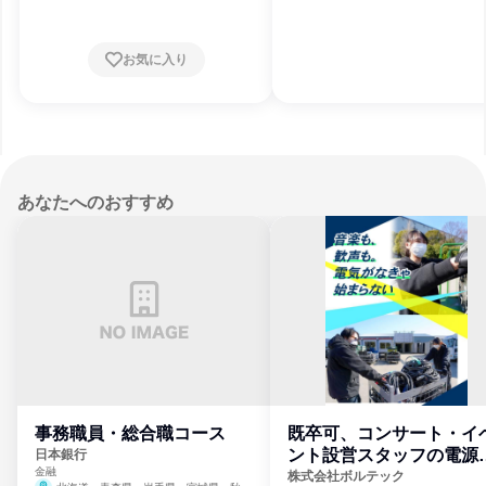
お気に入り
あなたへのおすすめ
事務職員・総合職コース
既卒可、コンサート・イ
ント設営スタッフの電源
日本銀行
金融
門
株式会社ボルテック