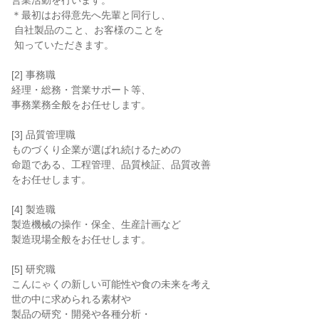
営業活動を行います。

＊最初はお得意先へ先輩と同行し、

 自社製品のこと、お客様のことを

 知っていただきます。

[2] 事務職

経理・総務・営業サポート等、

事務業務全般をお任せします。

[3] 品質管理職

ものづくり企業が選ばれ続けるための

命題である、工程管理、品質検証、品質改善

をお任せします。

[4] 製造職

製造機械の操作・保全、生産計画など

製造現場全般をお任せします。

[5] 研究職

こんにゃくの新しい可能性や食の未来を考え

世の中に求められる素材や

製品の研究・開発や各種分析・
