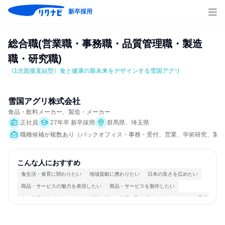
新卒採用
総合職(営業職・事務職・品質管理職・製造
職・研究職)
《1次面接直結型》食と健康の新未来をデザインする雪国アグリ
雪国アグリ株式会社
食品・飲料メーカー、製造・メーカー
正社員
27年卒 新卒採用
群馬県、埼玉県
職種候補が複数あり（バックオフィス・事務・受付、営業、学術研究、製造
こんな人におすすめ
食生活・食育に関わりたい
地域貢献に携わりたい
日本の良さを広めたい
商品・サービスの魅力を表現したい
商品・サービスを製作したい
人の仕事をサポートしたい
情熱を持って仕事に取り組む
チームワークを重視
多様な職種の人と関われる
人とたくさん会話する