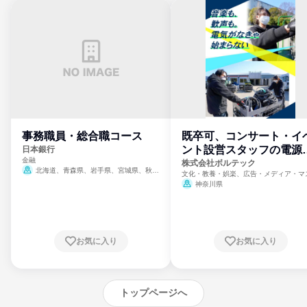
事務職員・総合職コース
既卒可、コンサート・イ
ント設営スタッフの電源
日本銀行
金融
門
株式会社ボルテック
北海道、青森県、岩手県、宮城県、秋田
文化・教養・娯楽、広告・メディア・マ
県、山形県、福島県、茨城県、群馬県、埼玉
ミ、電力・ガス・水道・エネルギー
神奈川県
県、東京都、神奈川県、新潟県、富山県、石
川県、福井県、山梨県、長野県、静岡県、愛
知県、京都府、大阪府、兵庫県、鳥取県、島
根県、岡山県、広島県、山口県、徳島県、香
川県、愛媛県、高知県、福岡県、佐賀県、長
お気に入り
お気に入り
崎県、熊本県、大分県、宮崎県、鹿児島県、
沖縄県
トップページへ