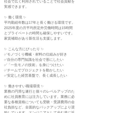
社会で広く利用されていることで社会貢献を

実感できます。

✨ 働く環境 ✨

平均勤続年数は17年と長く働ける環境です。

2025年度の月平均所定外労働時間は15時間

とプライベートの時間も確保しやすいです。

家賃補助があり新生活も支援します。

✨ こんな方にぴったり ✨

✅モノづくり機械・材料の仕組みが好き

✅自分の専門知識を社会で形にしたい

✅「一生モノの技術」を身につけたい

✅チームでプロジェクトを動かしたい

✅安定した経営基盤で、長く成長したい

✨ 働きやすい職場環境 ✨

業務の円滑な遂行と個々のレベルアップのた

めに社員教育には注力しています。業務に必

要な各種資格についても受験・受講費用の会

社負担など、全面的なバックアップにより奨

励しています。エンジニアとして歩む道に近
