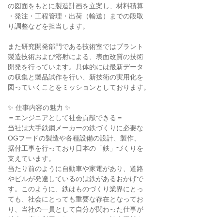
の図面をもとに製造計画を立案し、材料積算

・発注・工程管理・出荷（輸送）までの段取

り調整などを担当します。

また研究開発部門である技術室ではプラント

製造技術および溶射による、表面改質の技術

開発を行っています。具体的には最新データ

の収集と製品試作を行い、新技術の実用化を

図っていくことをミッションとしております。

✨ 仕事内容の魅力 ✨

＝エンジニアとして社会貢献できる＝

当社は大手鉄鋼メーカーの鉄づくりに必要な

OGフードの製造や各種設備の設計、製作、

据付工事を行っており日本の「鉄」づくりを

支えています。

当たり前のように自動車や家電があり、道路

やビルが発達しているのは鉄があるおかげで

す。このように、鉄はものづくり業界にとっ

ても、社会にとっても重要な存在となってお

り、当社の一員として自分が関わった仕事が
