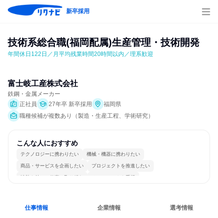
新卒採用
技術系総合職(福岡配属)生産管理・技術開発
年間休日122日／月平均残業時間20時間以内／理系歓迎
富士岐工産株式会社
鉄鋼・金属メーカー
正社員
27年卒 新卒採用
福岡県
職種候補が複数あり（製造・生産工程、学術研究）
こんな人におすすめ
テクノロジーに携わりたい
機械・機器に携わりたい
商品・サービスを企画したい
プロジェクトを推進したい
情熱を持って仕事に取り組む
チームワークを重視
長く同じ会社に居続けられる
一つの専門分野を極める
若手が裁量を持てる環境
人とたくさん会話する
仕事情報
企業情報
選考情報