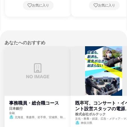
お気に入り
お気に入り
あなたへのおすすめ
事務職員・総合職コース
既卒可、コンサート・イ
ント設営スタッフの電源
日本銀行
金融
門
株式会社ボルテック
北海道、青森県、岩手県、宮城県、秋田
文化・教養・娯楽、広告・メディア・マ
県、山形県、福島県、茨城県、群馬県、埼玉
ミ、電力・ガス・水道・エネルギー
神奈川県
県、東京都、神奈川県、新潟県、富山県、石