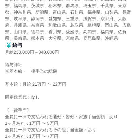
県、福島県、茨城県、栃木県、群馬県、埼玉県、千葉県、東京
都、神奈川県、新潟県、富山県、石川県、福井県、山梨県、長野
県、岐阜県、静岡県、愛知県、三重県、滋賀県、京都府、大阪
府、兵庫県、奈良県、和歌山県、鳥取県、島根県、岡山県、広島
県、山口県、徳島県、香川県、愛媛県、高知県、福岡県、佐賀
県、長崎県、熊本県、大分県、宮崎県、鹿児島県、沖縄県
給与
月給230,000円～340,000円
給与詳細

※基本給・一律手当の総額

基本給：月給 21万円 〜 22万円

固定残業代：なし

【一律手当】

全員に一律で支払われる通勤・皆勤・家族手当金額：あり

1ヶ月あたり1万円 〜 5万円

全員に一律で支払われるその他手当金額：あり

1ヶ月あたり1万円 〜 7万円
