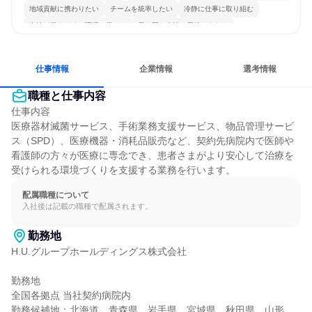
地域貢献に携わりたい
チームを統率したい
冷静に仕事に取り組む
女性が働きやすい環境で働ける
長く同じ会社に居続けられる
多様な職種の人と関われる
若手が裁量を持てる環境
仕事情報
企業情報
選考情報
職種と仕事内容
仕事内容

医療器材滅菌サービス、手術業務支援サービス、物品管理サービ
ス（SPD）、医療機器・消耗品販売など、契約先病院内で医師や
看護師の方々が医療に専念でき、患者さまがより安心して治療を
受けられる環境づくりを支援する業務を行います。
配属職種について
入社後は記載の職種で配属されます。
勤務地
H.U.グループホールディングス株式会社

勤務地

全国各拠点 当社契約病院内

勤務候補地：北海道、青森県、岩手県、宮城県、秋田県、山形