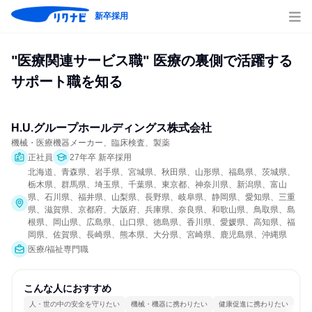
新卒採用
"医療関連サービス職" 医療の裏側で活躍する
サポート職を知る
H.U.グループホールディングス株式会社
機械・医療機器メーカー、臨床検査、製薬
正社員
27年卒 新卒採用
北海道、青森県、岩手県、宮城県、秋田県、山形県、福島県、茨城県、
栃木県、群馬県、埼玉県、千葉県、東京都、神奈川県、新潟県、富山
県、石川県、福井県、山梨県、長野県、岐阜県、静岡県、愛知県、三重
県、滋賀県、京都府、大阪府、兵庫県、奈良県、和歌山県、鳥取県、島
根県、岡山県、広島県、山口県、徳島県、香川県、愛媛県、高知県、福
岡県、佐賀県、長崎県、熊本県、大分県、宮崎県、鹿児島県、沖縄県
医療/福祉専門職
こんな人におすすめ
人・世の中の安全を守りたい
機械・機器に携わりたい
健康促進に携わりたい