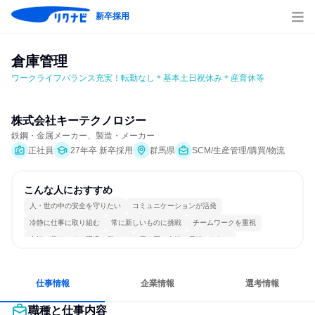
新卒採用
倉庫管理
ワークライフバランス充実！転勤なし＊基本土日祝休み＊産育休等
株式会社キーテクノロジー
鉄鋼・金属メーカー、製造・メーカー
正社員
27年卒 新卒採用
群馬県
SCM/生産管理/購買/物流
こんな人におすすめ
人・世の中の安全を守りたい
コミュニケーションが活発
冷静に仕事に取り組む
常に新しいものに挑戦
チームワークを重視
女性が働きやすい環境で働ける
長く同じ会社に居続けられる
一つの専門分野を極める
目標に追われず働ける
仕事情報
企業情報
選考情報
職種と仕事内容