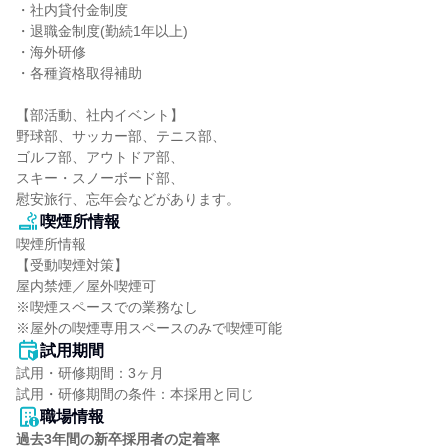
・社内貸付金制度

・退職金制度(勤続1年以上)

・海外研修

・各種資格取得補助

【部活動、社内イベント】

野球部、サッカー部、テニス部、

ゴルフ部、アウトドア部、

スキー・スノーボード部、

慰安旅行、忘年会などがあります。
喫煙所情報
喫煙所情報

【受動喫煙対策】

屋内禁煙／屋外喫煙可

※喫煙スペースでの業務なし

※屋外の喫煙専用スペースのみで喫煙可能
試用期間
試用・研修期間：3ヶ月

職場情報
過去3年間の新卒採用者の定着率