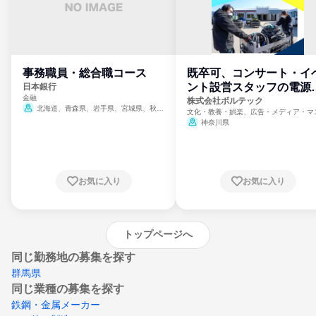
事務職員・総合職コース
既卒可、コンサート・イ
ント設営スタッフの電源
日本銀行
金融
門
株式会社ボルテック
北海道、青森県、岩手県、宮城県、秋田
文化・教養・娯楽、広告・メディア・マ
県、山形県、福島県、茨城県、群馬県、埼玉
ミ、電力・ガス・水道・エネルギー
神奈川県
県、東京都、神奈川県、新潟県、富山県、石
川県、福井県、山梨県、長野県、静岡県、愛
知県、京都府、大阪府、兵庫県、鳥取県、島
根県、岡山県、広島県、山口県、徳島県、香
川県、愛媛県、高知県、福岡県、佐賀県、長
お気に入り
お気に入り
崎県、熊本県、大分県、宮崎県、鹿児島県、
沖縄県
トップページへ
同じ勤務地の募集を探す
群馬県
同じ業種の募集を探す
鉄鋼・金属メーカー