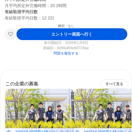
有給取得平均日数
締切：なし
エントリー画面へ行く
表示開始日：2026年1月8日
原稿ID：
6d96af04eb0728ae
問題を報告する
この企業の募集
すべて見る