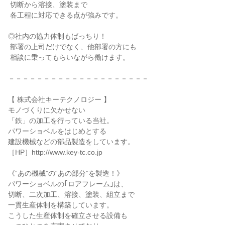
 切断から溶接、塗装まで

 各工程に対応できる点が強みです。

◎社内の協力体制もばっちり！

 部署の上司だけでなく、他部署の方にも

 相談に乗ってもらいながら働けます。

－－－－－－－－－－－－－－－－－－－－

【 株式会社キーテクノロジー 】

モノづくりに欠かせない

「鉄」の加工を行っている当社。

パワーショベルをはじめとする

建設機械などの部品製造をしています。

［HP］http://www.key-tc.co.jp

《“あの機械”の“あの部分”を製造！》

パワーショベルの｢ロアフレーム｣は、

切断、二次加工、溶接、塗装、組立まで

一貫生産体制を構築しています。

こうした生産体制を確立させる設備も
