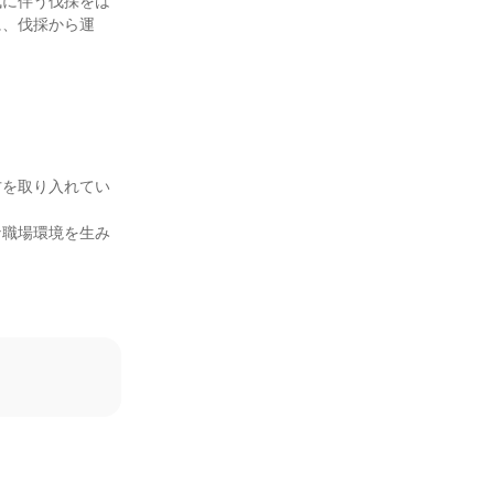
成に伴う伐採をは
に、伐採から運


方を取り入れてい
な職場環境を生み