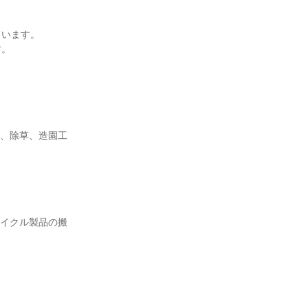
います。

。

採、除草、造園工
サイクル製品の搬