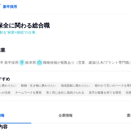
新卒採用
保全に関わる総合職
創る“林業×挑戦”の仕事。
林業
年卒 新卒採用
岐阜県
職種候補が複数あり（営業、建築/土木/プラント専門職
すすめ
に携わりたい
動物・生き物に携わりたい
地域貢献に携わりたい
穏やかで互いのペースを尊
ンが活発
チームワークを重視
長く同じ会社に居続けられる
若手が裁量を持てる環境
目
情報
企業情報
選
内容