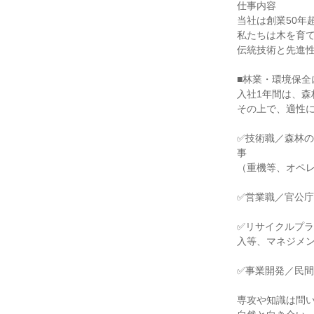
仕事内容

当社は創業50年
私たちは木を育て
伝統技術と先進性
■林業・環境保全
入社1年間は、森
その上で、適性に
✅技術職／森林
事

（重機等、オペレ
✅営業職／官公庁
✅リサイクルプ
入等、マネジメン
✅事業開発／民間
専攻や知識は問い