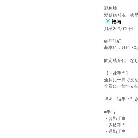
勤務地

勤務候補地：岐
給与
月給200,000円～2
給与詳細

基本給：月給 20万
固定残業代：なし
【一律手当】

全員に一律で支払
全員に一律で支払
備考：諸手当別途
■手当

・皆勤手当

・家族手当

・通勤手当
