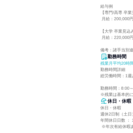
給与例

【専門/高専 卒業
 月給：200,000円

【大学 卒業見込み
 月給：220,000円

備考：諸手当別
勤務時間
残業月平均20時
勤務時間詳細

総労働時間：1週あ
勤務時間：8:00～1
※残業は基本的
休日・休暇
休日・休暇

週休2日制（土日）
年間休日日数 ： 1
 ※年次有給休暇あり
