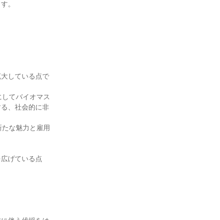
す。

拡大している点で
にしてバイオマス
する、社会的に非
新たな魅力と雇用
を広げている点