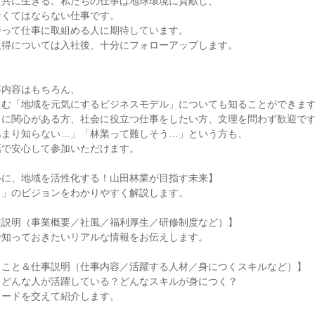
共に生きる。私たちの仕事は地球環境に貢献し、

くてはならない仕事です。

って仕事に取組める人に期待しています。

得については入社後、十分にフォローアップします。

内容はもちろん、

む「地域を元気にするビジネスモデル」についても知ることができます
に関心がある方、社会に役立つ仕事をしたい方、文理を問わず歓迎です
まり知らない…」「林業って難しそう…」という方も、

で安心して参加いただけます。

に、地域を活性化する！山田林業が目指す未来】

」のビジョンをわかりやすく解説します。

説明（事業概要／社風／福利厚生／研修制度など）】

知っておきたいリアルな情報をお伝えします。

こと＆仕事説明（仕事内容／活躍する人材／身につくスキルなど）】

どんな人が活躍している？どんなスキルが身につく？

ードを交えて紹介します。
