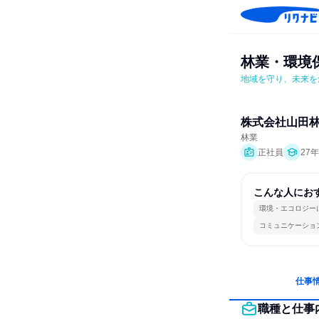
林業・環境
地域を守り、未来を
株式会社山田
林業
正社員
27
こんな人にお
環境・エコロジー
コミュニケーショ
仕事
職種と仕事