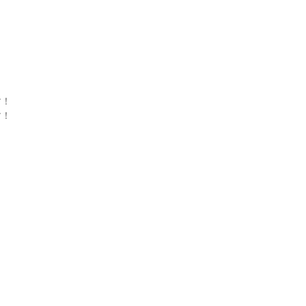
！

！
