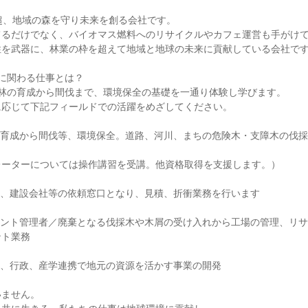
超、地域の森を守り未来を創る会社です。

るだけでなく、バイオマス燃料へのリサイクルやカフェ運営も手がけて
を武器に、林業の枠を超えて地域と地球の未来に貢献している会社です
に関わる仕事とは？

林の育成から間伐まで、環境保全の基礎を一通り体験し学びます。

応じて下記フィールドでの活躍をめざしてください。

の育成から間伐等、環境保全。道路、河川、まちの危険木・支障木の伐
ーターについては操作講習を受講。他資格取得を支援します。）

、建設会社等の依頼窓口となり、見積、折衝業務を行います

ラント管理者／廃棄となる伐採木や木屑の受け入れから工場の管理、リ
ト業務

、行政、産学連携で地元の資源を活かす事業の開発

ません。
