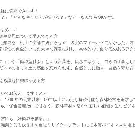
軽に質問できます！

？」「どんなキャリアが描ける？」など、なんでもOKです。

すめ！／

や生態系について学んできた方

た知見を、机上の空論で終わらせず、現実のフィールドで活かしたい方

物多様性の保全といった大きな課題に対し、具体的な手触り感のあるアク
ティ」や「循環型社会」という言葉を、観念ではなく、自らの仕事として
んだ木々の香りや土の感触を忘れられず、自然と共に働き、自然を守り育
える課題に興味がある方

いてお伝えします！／／

、1965年の創業以来、50年以上にわたり持続可能な森林経営を追求し
育成・保全管理だけではなく、森林資材を活かす新しい価値を生むビジ
営にも、好循環を創る。』

、廃棄となる伐採木を自社リサイクルプラントにて木質バイオマスや堆