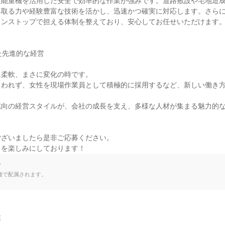
性能重機を活用した安全で効率的な作業が強みです。道路敷設や宅地造
み取る力や経験豊富な技術を活かし、迅速かつ確実に対応します。さら
ンストップで担える体制を整えており、安心してお任せいただけます。
た先進的な経営

柔軟、まさに変化の時です。

らわれず、女性を現場作業員として積極的に採用するなど、新しい働き
志向の経営スタイルが、会社の成長を支え、多様な人材が集まる魅力的
ざいましたら是非ご応募ください。

とを楽しみにしております！
て
種で配属されます。

