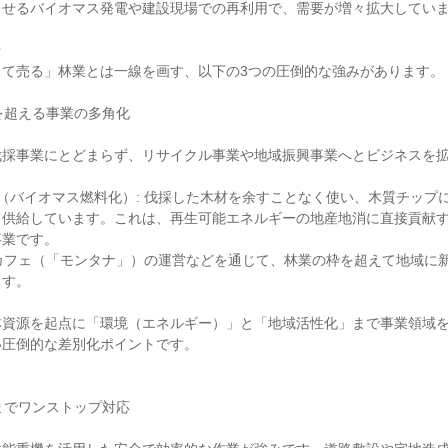
せるバイオマス発電や建設現場での再利用で、需要が増々拡大していま


て売る」林業とは一線を画す、以下の3つの圧倒的な強みがあります。

を超える事業の多角化

伐採事業にとどまらず、リサイクル事業や地域振興事業へとビジネスを
（バイオマス燃料化）: 伐採した木材を余すことなく使い、木質チップ
て供給しています。これは、再生可能エネルギーの地産地消に直接貢献
業です。

 カフェ（「モンタナ」）の運営などを通じて、林業の枠を超えて地域に
す。

林資源を起点に「環境（エネルギー）」と「地域活性化」まで事業領域
圧倒的な差別化ポイントです。

までワンストップ対応
