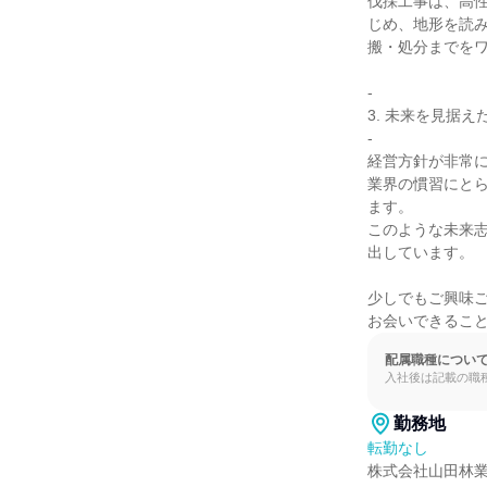
伐採工事は、高
じめ、地形を読
搬・処分までをワ
-

3. 未来を見据え
-

経営方針が非常に
業界の慣習にと
ます。

このような未来
出しています。

少しでもご興味ご
お会いできるこ
配属職種につい
入社後は記載の職
勤務地
転勤なし
株式会社山田林業