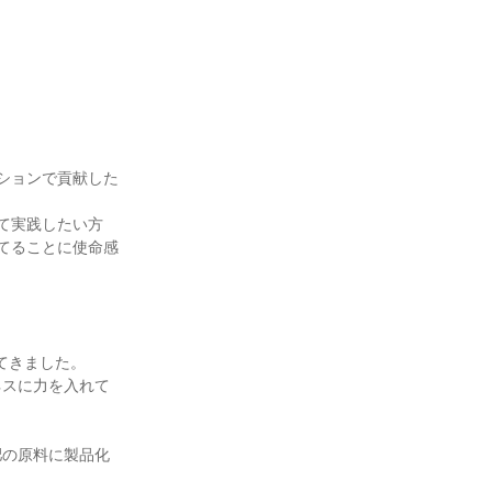
ションで貢献した
実践したい方

てることに使命感
てきました。

ネスに力を入れて
肥の原料に製品化