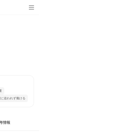
）
重
標に追われず働ける
考情報