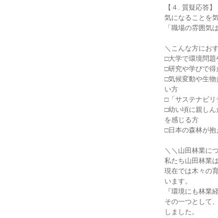
【４. 質疑応答】

気になることを気
「職場の雰囲気は
＼こんな方におす
□大学で環境問題
□研究や学びで得
□気候変動や生
い方

□「サステナビリ
□幼い頃に親し
を感じる方

□日本の森林が抱
＼＼山田林業につ
私たち山田林業は
現在では木々の
います。

『環境にも林業経
その一つとして
しました。
