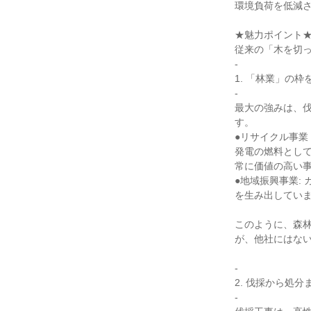
環境負荷を低減さ
★魅力ポイント★
従来の「木を切っ
-

1. 「林業」の枠
-

最大の強みは、
す。

●リサイクル事業
発電の燃料とし
常に価値の高い事
●地域振興事業:
を生み出していま
このように、森
が、他社にはない
-

2. 伐採から処分
-
