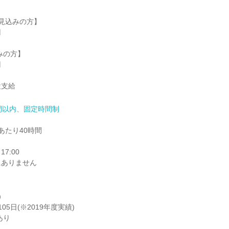
見込みの方】

の方】

途支給
間以内、固定時間制
たり40時間

7:00

にありません


05日(※2019年度実績)
