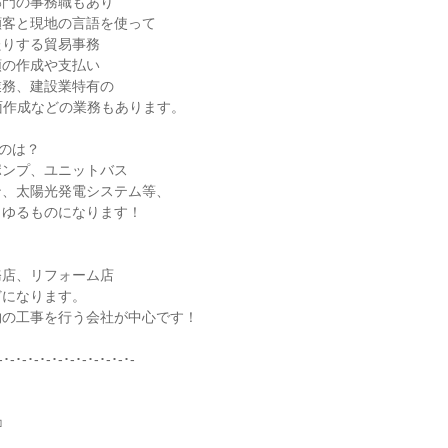
門の事務職もあり

客と現地の言語を使って

りする貿易事務

の作成や支払い

務、建設業特有の

面作成などの業務もあります。

のは？

ンプ、ユニットバス

、太陽光発電システム等、

ゆるものになります！

店、リフォーム店

になります。

の工事を行う会社が中心です！

-･-･-･-･-･-･-･-･-･-･-･-


