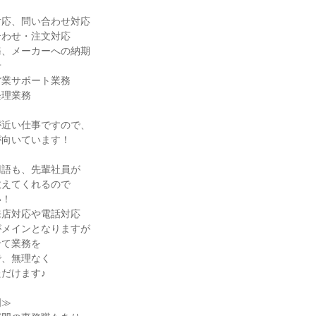
応、問い合わせ対応

わせ・注文対応

、メーカーへの納期



業サポート業務

理業務

近い仕事ですので、

向いています！

語も、先輩社員が

えてくれるので

！

店対応や電話対応

メインとなりますが

て業務を

、無理なく

だけます♪

≫
