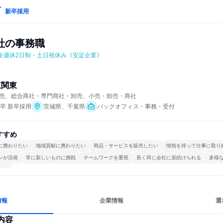
新卒採用
社の事務職
完全週休2日制・土日祝休み《安定企業》
東関東
売、総合商社・専門商社・卸売、小売・卸売・商社
年卒 新卒採用
茨城県、千葉県
バックオフィス・事務・受付
すすめ
に携わりたい
地域貢献に携わりたい
商品・サービスを販売したい
情熱を持って仕事に取り
ンが活発
常に新しいものに挑戦
チームワークを重視
長く同じ会社に居続けられる
多様
する
情報
企業情報
選
内容