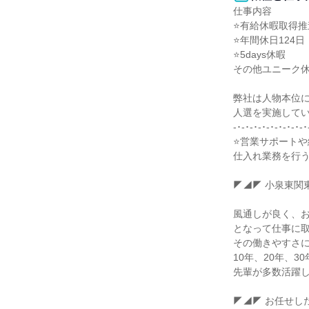
仕事内容

⭐有給休暇取得推
⭐年間休日124日

⭐5days休暇

その他ユニーク休
弊社は人物本位に
人選を実施してい
-･-･-･-･-･-･-･-･-･
⭐営業サポートや
仕入れ業務を行う
◤◢◤ 小泉東関東
風通しが良く、お
となって仕事に取
その働きやすさに
10年、20年、3
先輩が多数活躍し
◤◢◤ お任せした