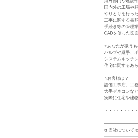
海外部門や建設部
国内外の工場や顧
やりとりを行った
工事に関する書類
手続き等の管理業
CADを使った図
⭐あなたが扱うも
バルブや継手、ポ
システムキッチン
住宅に関するあら
⭐お客様は？

設備工事店、工務
大手ゼネコンなど
実際に住宅や建物
-･-･-･-･-･-･-･-･-･
═══════════

⧉ 当社について ⧉
═══════════
