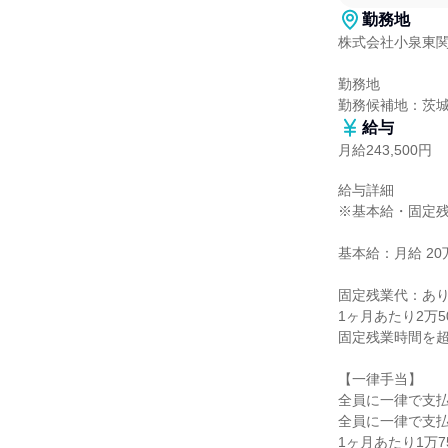
勤務地
株式会社小泉東関
勤務地

勤務候補地：茨
給与
月給243,500円
給与詳細

※基本給・固定残
基本給：月給 20万
固定残業代：あり
1ヶ月あたり2万5
固定残業時間を超
【一律手当】

全員に一律で支払
全員に一律で支払
1ヶ月あたり1万75