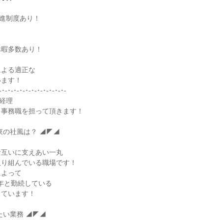
進制度あり！

暇多数あり！

よる適正な

ます！

-･-･-･-･-･-･-･-･-･-･-･-

経理

事務職を担って頂きます！

の社風は？ ◢◤◢

互いに支えあい一丸

り組んでいる職場です！

よって

0年と勤続している

ています！

い業務 ◢◤◢
