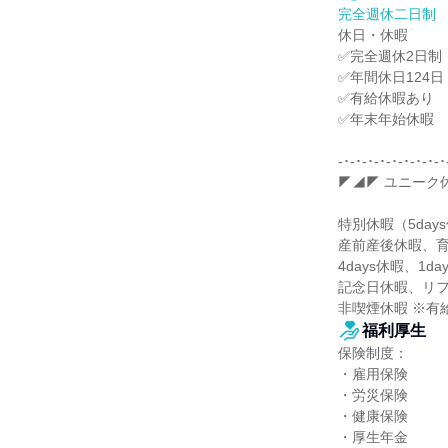
完全週休二日制
休日・休暇

✅完全週休2日制
✅年間休日124日

✅有給休暇あり

✅年末年始休暇

-･-･-･-･-･-･-･-･-･
◤◢◤ ユニーク休
特別休暇（5days
産前産後休暇、育
4days休暇、1da
記念日休暇、リフ
非喫煙休暇 ※有
福利厚生
保険制度：

・雇用保険

・労災保険

・健康保険

・厚生年金
