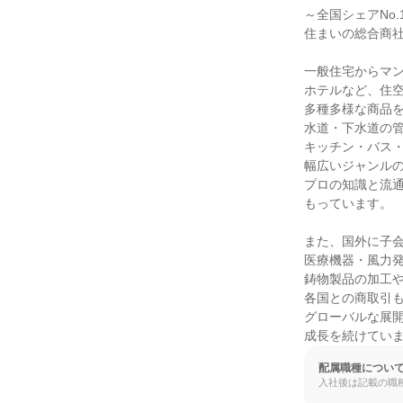
～全国シェアNo.
住まいの総合商社
一般住宅からマン
ホテルなど、住空
多種多様な商品を
水道・下水道の管
キッチン・バス・
幅広いジャンルの
プロの知識と流通
もっています。

また、国外に子会
医療機器・風力発
鋳物製品の加工や
各国との商取引も
グローバルな展開
成長を続けてい
配属職種につい
入社後は記載の職