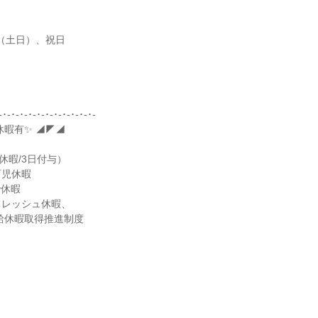
（土日）、祝日

-･-･-･-･-･-･-･-･-･-･-･-

暇有✨ ◢◤◢

休暇/3日付与）

児休暇

y休暇

レッシュ休暇、

給休暇取得推進制度