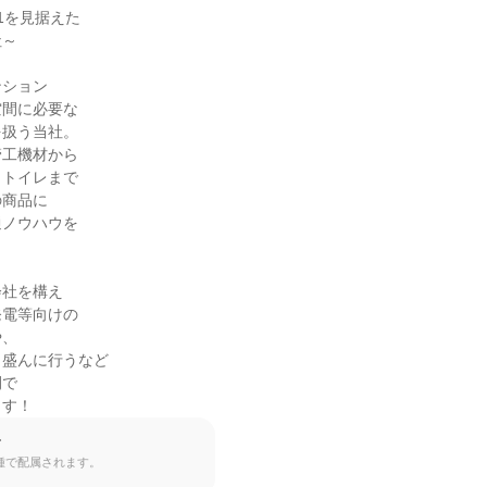
1を見据えた

～

ション

間に必要な

扱う当社。

工機材から

トイレまで

商品に

ノウハウを

社を構え

電等向けの

、

盛んに行うなど

で

ます！
て
種で配属されます。