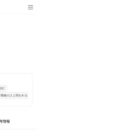
組む
な職種の人と関われる
考情報