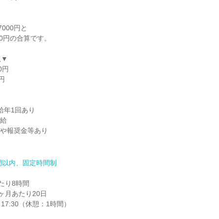
000円と

0円の合算です。

▼

円



年1回あり

給

や報奨金等あり

間以内、固定時間制
り8時間

月あたり20日

～17:30（休憩：1時間）