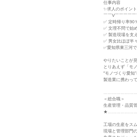
仕事内容

✨求人のポイント✨
￣￣V￣￣￣￣￣
✅ 定時帰り率90％
✅ 文理不問で始め
✅ 製造現場を支
✅ 男女比ほぼ半々
✅愛知県東三河で
やりたいことが見
とりあえず「モノ
″モノづくり愛知"
製造業に携わって
……………………
＜総合職＞

生産管理・品質管
★…………………
工場の生産をスム
現場と管理部門の