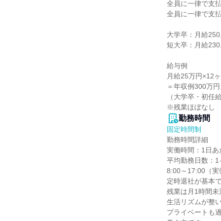
全員に一律で支払
全員に一律で支払
大学卒：月給250,0
短大卒：月給230,0
給与例

月給25万円×12ヶ
＝年収例300万円
（大学卒・初任給
※残業ほぼなし
勤務時間
固定時間制
勤務時間詳細

実働時間：1日あた
平均勤務日数：1ヶ
8:00～17:00（
定時退社が基本で
残業は月1時間未
生活リズムが整い
プライベートも過