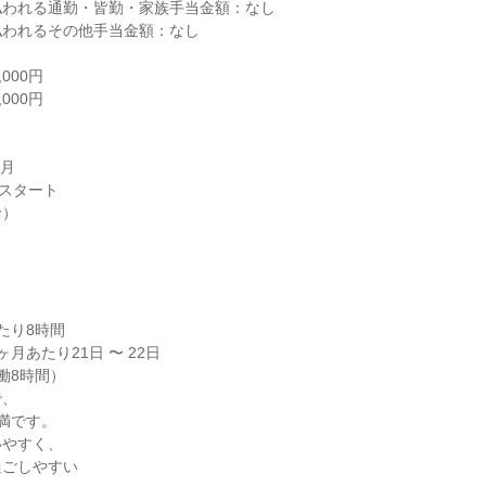
われる通勤・皆勤・家族手当金額：なし

われるその他手当金額：なし

00円

00円

月

スタート

）

り8時間

月あたり21日 〜 22日

実働8時間）

、

満です。

やすく、

ごしやすい
