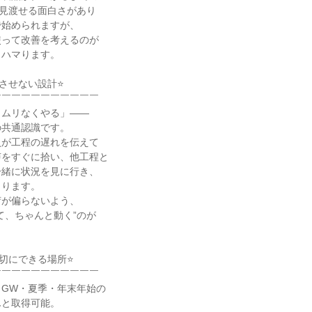
で見渡せる面白さがあり

始められますが、

って改善を考えるのが

ハマります。

させない設計⭐

￣￣￣￣￣￣￣￣￣￣

ムリなくやる」——

共通認識です。

が工程の遅れを伝えて

をすぐに拾い、他工程と

緒に状況を見に行き、

ります。

が偏らないよう、

て、ちゃんと動く”のが

切にできる場所⭐

￣￣￣￣￣￣￣￣￣￣

GW・夏季・年末年始の

と取得可能。
