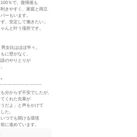
100％で、復帰後も

利きやすく、家庭と両立

バーもいます。

ず、安定して働きたい」

ゃんと叶う場所です。

、男女比はほぼ半々。

もに壁がなく、

談のやりとりが

。



￣￣￣￣￣￣￣￣￣￣

も分からず不安でしたが、

てくれた先輩が

うだよ」と声をかけて

した。

いつでも聞ける環境

て前に進めています。
て