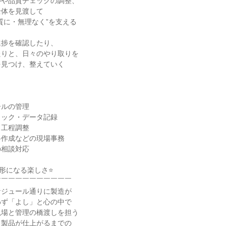
や品質チェックの調整、

体を見渡して

質に・無理なく”を支える



捗を確認したり、

りと、日々のやり取りを

見つけ、整えていく





ルの管理

ック・データ記録

工程調整

作成などの現場事務

相談対応

形になる楽しさ⭐

￣￣￣￣￣￣￣￣￣￣

ジュール通りに製造が

ず「よし」と心の中で

場と管理の橋渡しを担う

製品が仕上がるまでの
