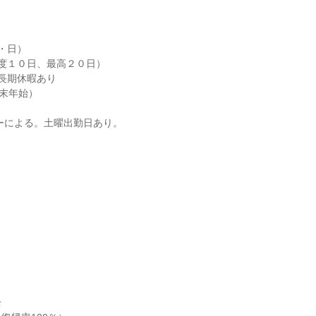
・日）

度１０日、最高２０日）

長期休暇あり

末年始）

ダーによる。土曜出勤日あり。

