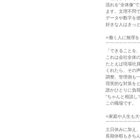
流れを“全体像”
ます。文理不問で
データや数字を使
好きな人はきっと
⭐働く人に無理を
￣￣￣￣￣￣￣￣
「できることを、
これは会社全体の
たとえば現場社員
くれたら、その声
調整。管理側も一
現実的な対策をと
誰かひとりに負荷
“ちゃんと相談し
この職場です。

⭐家庭や人生も大
￣￣￣￣￣￣￣￣
土日休みに加え、
長期休暇もきちん