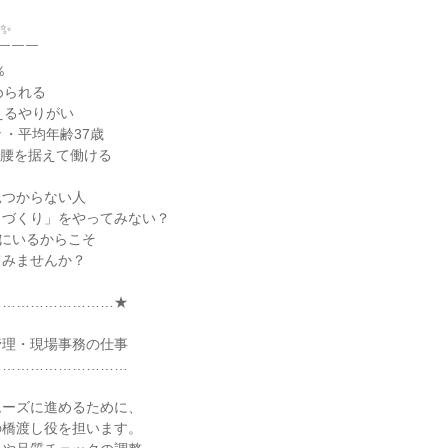


￣￣￣



られる

えるやりがい

・平均年齢37歳

腰を据えて働ける

つからない人

づくり」をやってみない？

にいるからこそ

みませんか？

……………………★

理・現場事務の仕事

………………………

ーズに進めるために、

橋渡し役を担います。
