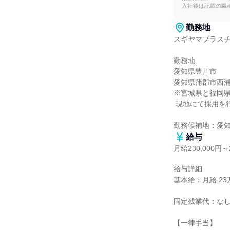
入社後は記載の職
勤務地
スギヤマプラスチ
勤務地

愛知県豊川市

愛知県蒲郡市西浦
※宮城県と福岡県
 現地にて採用を行っています。

勤務候補地：愛
給与
月給230,000円～2
給与詳細

基本給：月給 23万
固定残業代：なし
【一律手当】
