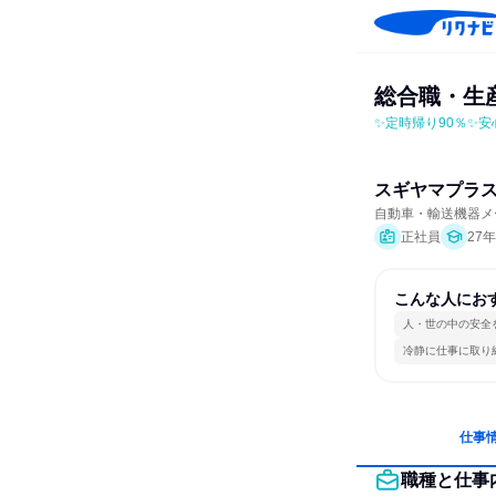
総合職・生
✨定時帰り90％✨
スギヤマプラ
自動車・輸送機器メ
正社員
27
こんな人にお
人・世の中の安全
冷静に仕事に取り
仕事
職種と仕事