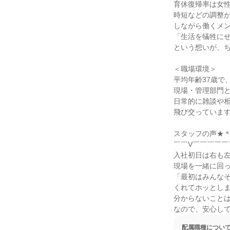
育休復帰率は女性
時短などの調整が
しながら働くメン
「生活を犠牲にせ
という想いが、ち
＜職場環境＞

平均年齢37歳で
現場・管理部門と
日常的に雑談や相
飛び交っています
スタッフの声★＊*
￣￣V￣￣￣￣￣
入社初日は右も左
現場を一緒に回っ
「最初はみんなそ
くれてホッとしま
分からないことは
なので、安心し
配属職種につい