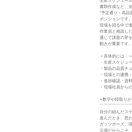
生産スケジュール
書類作成など、全
“予定通り・高品
ポジションです。
現場を回る中で進
作業員と相談した
通じて課題の芽を
動きが重要です。
＜具体的には…＞
・生産スケジュー
・製品の品質チェ
・現場との連携・
・進捗確認・資料
・現場社員からの
⭐数字や段取りが
￣￣￣￣￣￣￣￣
自分の組んだスケ
進んだとき、思わ
ガッツポーズ。現
立場だからこそ、