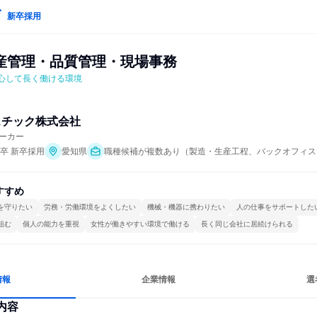
新卒採用
産管理・品質管理・現場事務
安心して長く働ける環境
スチック株式会社
ーカー
年卒 新卒採用
愛知県
職種候補が複数あり（製造・生産工程、バックオフィス
すすめ
を守りたい
労務・労働環境をよくしたい
機械・機器に携わりたい
人の仕事をサポートした
組む
個人の能力を重視
女性が働きやすい環境で働ける
長く同じ会社に居続けられる
情報
企業情報
選
内容