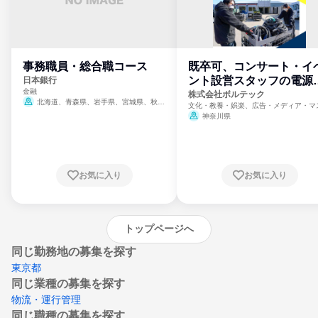
事務職員・総合職コース
既卒可、コンサート・イ
ント設営スタッフの電源
日本銀行
金融
門
株式会社ボルテック
北海道、青森県、岩手県、宮城県、秋田
文化・教養・娯楽、広告・メディア・マ
県、山形県、福島県、茨城県、群馬県、埼玉
ミ、電力・ガス・水道・エネルギー
神奈川県
県、東京都、神奈川県、新潟県、富山県、石
川県、福井県、山梨県、長野県、静岡県、愛
知県、京都府、大阪府、兵庫県、鳥取県、島
根県、岡山県、広島県、山口県、徳島県、香
川県、愛媛県、高知県、福岡県、佐賀県、長
お気に入り
お気に入り
崎県、熊本県、大分県、宮崎県、鹿児島県、
沖縄県
トップページへ
同じ勤務地の募集を探す
東京都
同じ業種の募集を探す
物流・運行管理
同じ職種の募集を探す