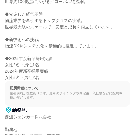
世界約100拠点に広がるグローバル物流網。

◆安定した経営基盤

物流業界を牽引するトップクラスの実績。

世界最大級のスケールで、安定と成長を両立しています。

◆新技術への挑戦

物流DXやシステム化を積極的に推進しています。

◆2025年度新卒採用実績

女性2名・男性1名

2024年度新卒採用実績

女性5名・男性2名
配属職種について
職種候補が複数あります。選考のタイミングや内定後、入社後などに配属職
種が確定します。
勤務地
西濃シェンカー株式会社

勤務地
