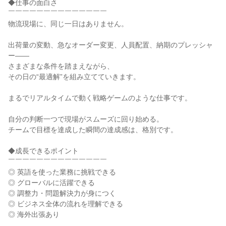
◆仕事の面白さ

￣￣￣￣￣￣￣￣￣￣￣￣￣￣

物流現場に、同じ一日はありません。

出荷量の変動、急なオーダー変更、人員配置、納期のプレッシャ
ー——

さまざまな条件を踏まえながら、

その日の“最適解”を組み立てていきます。

まるでリアルタイムで動く戦略ゲームのような仕事です。

自分の判断一つで現場がスムーズに回り始める。

チームで目標を達成した瞬間の達成感は、格別です。

◆成長できるポイント

￣￣￣￣￣￣￣￣￣￣￣￣￣￣

◎ 英語を使った業務に挑戦できる

◎ グローバルに活躍できる

◎ 調整力・問題解決力が身につく

◎ ビジネス全体の流れを理解できる

◎ 海外出張あり
