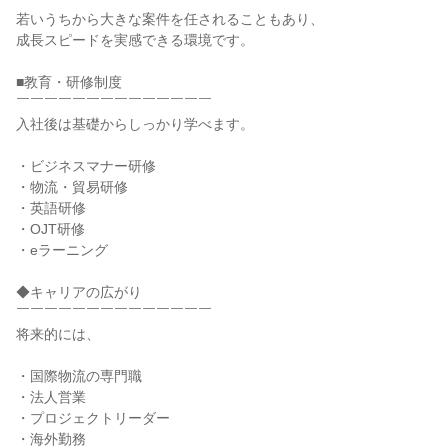
若いうちから大きな案件を任されることもあり、

成長スピードを実感できる環境です。

■教育・研修制度

￣￣￣￣￣￣￣￣￣￣￣￣￣￣

入社後は基礎からしっかり学べます。

・ビジネスマナー研修

・物流・貿易研修

・英語研修

・OJT研修

・eラーニング

◆キャリアの広がり

￣￣￣￣￣￣￣￣￣￣￣￣￣￣

将来的には、

・国際物流の専門職

・法人営業

・プロジェクトリーダー

・海外勤務
