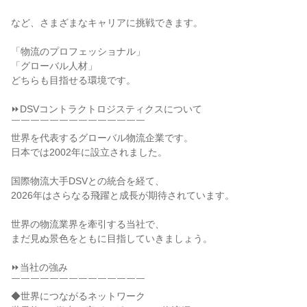
など、さまざまなキャリアに挑戦できます。

「物流のプロフェッショナル」

「グローバル人材」

どちらも目指せる環境です。

⏩DSVコントラクトロジスティクスについて

￣￣￣￣￣￣￣￣￣￣￣￣￣￣

世界を代表するグローバル物流企業です。

日本では2002年に設立されました。

国際物流大手DSVとの統合を経て、

2026年はさらなる飛躍と成長が期待されています。

世界の物流業界を牽引する当社で、

まだ見ぬ景色をともに目指していきましょう。

⏩当社の強み

￣￣￣￣￣￣￣￣￣￣￣￣￣￣

◆世界につながるネットワーク
