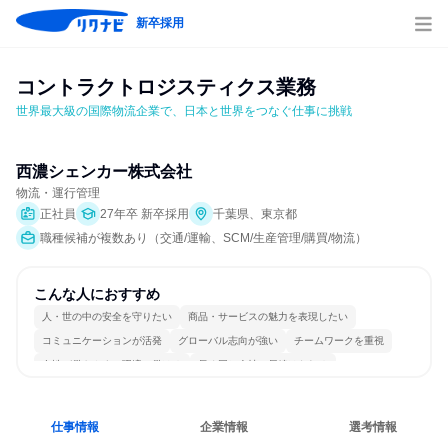
新卒採用
コントラクトロジスティクス業務
世界最大級の国際物流企業で、日本と世界をつなぐ仕事に挑戦
西濃シェンカー株式会社
物流・運行管理
正社員
27年卒 新卒採用
千葉県、東京都
職種候補が複数あり（交通/運輸、SCM/生産管理/購買/物流）
こんな人におすすめ
人・世の中の安全を守りたい
商品・サービスの魅力を表現したい
コミュニケーションが活発
グローバル志向が強い
チームワークを重視
女性が働きやすい環境で働ける
長く同じ会社に居続けられる
多様な職種の人と関われる
若手が裁量を持てる環境
人とたくさん会話する
仕事情報
企業情報
選考情報