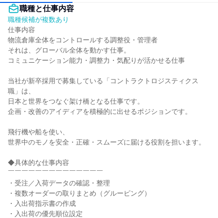
職種と仕事内容
職種候補が複数あり
仕事内容

物流倉庫全体をコントロールする調整役・管理者

それは、グローバル全体を動かす仕事。

コミュニケーション能力・調整力・気配りが活かせる仕事

当社が新卒採用で募集している「コントラクトロジスティクス
職」は、

日本と世界をつなぐ架け橋となる仕事です。

企画・改善のアイディアを積極的に出せるポジションです。

飛行機や船を使い、

世界中のモノを安全・正確・スムーズに届ける役割を担います。

◆具体的な仕事内容

￣￣￣￣￣￣￣￣￣￣￣￣￣￣

・受注／入荷データの確認・整理

・複数オーダーの取りまとめ（グルーピング）

・入出荷指示書の作成

・入出荷の優先順位設定
