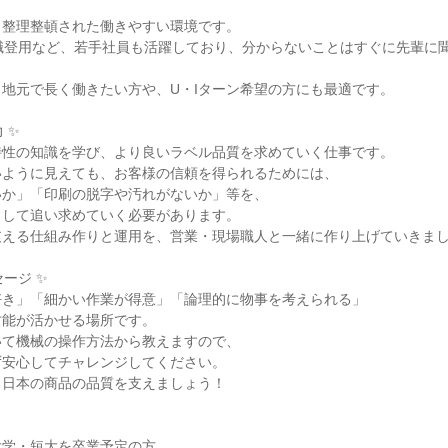
整理整頓された働きやすい環境です。

職登用など、若手社員も活躍しており、分からないことはすぐに先輩に
地元で長く働きたい方や、U・Iターン希望の方にも最適です。

✨

性の知識を学び、より良いラベル品質を求めていく仕事です。

ように見えても、お客様の信頼を得られるためには、

か」「印刷の脱字や汚れがないか」等を、

して追い求めていく必要があります。

える仕組み作りと運用を、営業・現場職人と一緒に作り上げていきまし
ージ ✨

き」「細かい作業が得意」「論理的に物事を考えられる」

能が活かせる場所です。

て機械の操作方法から教えますので、

安心してチャレンジしてください。

日本の商品の品質を支えましょう！

に大学・短大を卒業予定の方
