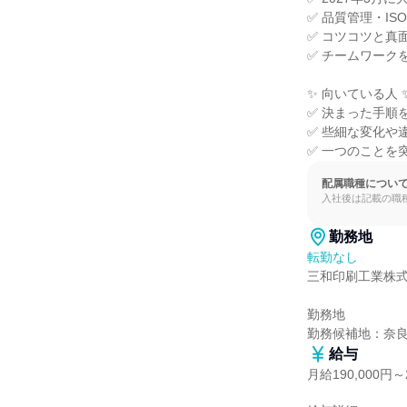
✅ 品質管理・IS
✅ コツコツと真
✅ チームワーク
✨ 向いている人 ✨
✅ 決まった手順
✅ 些細な変化や
✅ 一つのことを
配属職種につい
入社後は記載の職
勤務地
転勤なし
三和印刷工業株式
勤務地

勤務候補地：奈
給与
月給190,000円～2