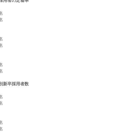
採用者の定着率












別新卒採用者数







