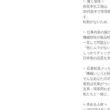
✨ 働く環境 ✨

奈良本社工場は、
30代前半で管理
す。

転勤がないため、
✨ 仕事内容の魅力 
機械特性や製品特
一見して問題ない
「色にムラがない
しっかりチェック
日本製の品質を支
✨ 応募歓迎メッセ
「機械いじりが好
そんなあなたの才
最初は先輩がつい
文系・理系問わず
私たちと一緒に、
⭐ 求める人材 ⭐

✅ 2027年3月