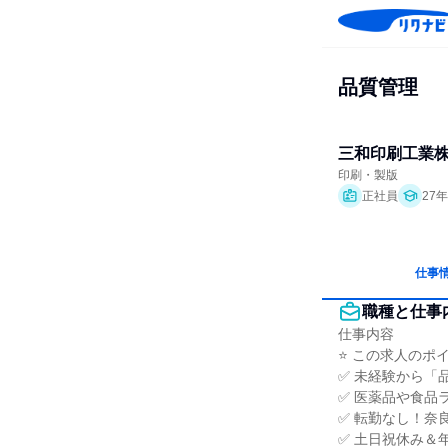
品質管理
三和印刷工業
印刷・製版
正社員
27
仕事
職種と仕事
仕事内容

⭐ この求人のポイン
✅ 未経験から「
✅ 医薬品や食品
✅ 転勤なし！奈
✅ 土日祝休み＆年