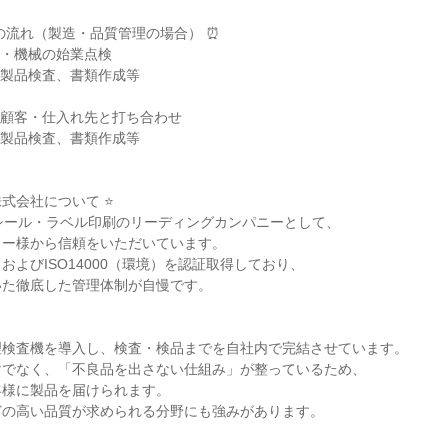
の流れ（製造・品質管理の場合） ⏰

朝礼・機械の始業点検

回、製品検査、書類作成等

席で顧客・仕入れ先と打ち合わせ

回、製品検査、書類作成等

式会社について ⭐

シール・ラベル印刷のリーディングカンパニーとして、

ー様から信頼をいただいています。

質）およびISO14000（環境）を認証取得しており、

た徹底した管理体制が自慢です。

検査機を導入し、検査・検品までを自社内で完結させています。

でなく、「不良品を出さない仕組み」が整っているため、

様に製品を届けられます。

の高い品質が求められる分野にも強みがあります。
