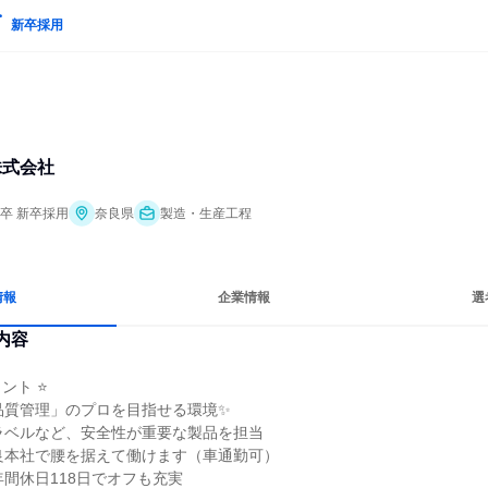
新卒採用
株式会社
年卒 新卒採用
奈良県
製造・生産工程
情報
企業情報
選
内容
ト ⭐

品質管理」のプロを目指せる環境✨

ラベルなど、安全性が重要な製品を担当

良本社で腰を据えて働けます（車通勤可）

間休日118日でオフも充実
