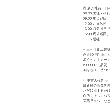
⏰ 新入社員一日
08:30 出社・
09:00 現場巡
12:00 お昼休憩

13:00 営業同
15:00 現場巡
17:15 退社

⭐ 三和印刷工業株
創業60年以上、
多くの大手メーカ
ISO9000（品
国際規格に基づい
✨ 事業の強み ✨

最新鋭の画像処理
ただ印刷するだけ
自信を持ってお客
医薬品ラベルなど