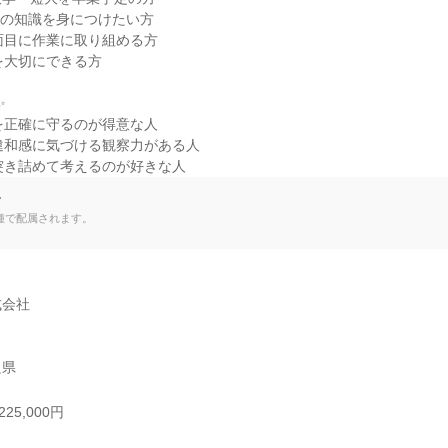
Oの知識を身につけたい方

面目に作業に取り組める方

を大切にできる方



を正確に守るのが得意な人

違和感に気づける観察力がある人

突き詰めて考えるのが好きな人
て
種で配属されます。
会社

良県
25,000円