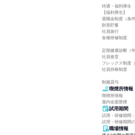
待遇・福利厚生

【福利厚生】

退職金制度（条件
財形貯蓄

社員旅行

各種研修制度

定期健康診断（年
社員食堂

フレックス制度（
社員持株制度

制服貸与
喫煙所情報
喫煙所情報

屋内全面禁煙
試用期間
試用・研修期間：
職場情報