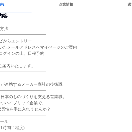
情報
企業情報
選
内容
方法

━━━━━━━━━━━

ビからエントリー

いたメールアドレスへマイぺージのご案内

ログインの上、日程予約

ご案内いたします。

━━━━━━━━━━━

が連携するメーカー商社の技術職

━━━━━━━━━━━

日本のものづくりを支える営業職。

つハイブリッド企業で、

成長性を手に入れませんか？

━━━━━━━━━━━

ール

1時間半程度)
