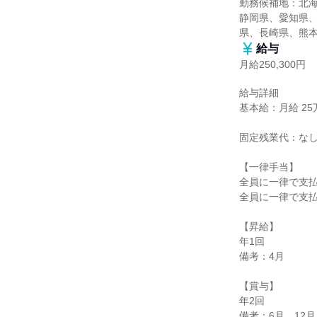
勤務候補地：北
静岡県、愛知県
県、長崎県、熊
給与
月給250,300円
給与詳細

基本給：月給 25万
固定残業代：なし
【一律手当】

全員に一律で支払
全員に一律で支払
【昇給】

年1回

備考：4月

【賞与】

年2回

備考：6月、12