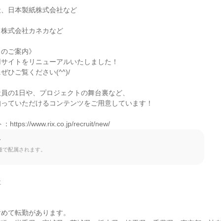
、日本製紙株式会社など

株式会社カネカなど

のご案内》

サイトをリニューアルいたしました！

ひご覧ください(^^)/

員の1日や、プロジェクトの舞台裏など、

っていただけるコンテンツをご用意しています！

s://www.rix.co.jp/recruit/new/
て
種で配属されます。


めて転勤があります。
