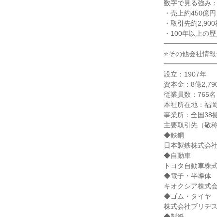
数字で見る強み：
・売上約450億円

・取引先約2,900社
・100年以上の歴
━━━━━━━━
⭐その他会社情報⭐
━━━━━━━━
設立：1907年

資本金：8億2,79
従業員数：765名（
本社所在地：福岡
事業所：全国38拠
主要取引先（敬称
◆鉄鋼

日本製鉄株式会社
◆自動車

トヨタ自動車株式
◆電子・半導体

キオクシア株式会
◆ゴム・タイヤ

株式会社ブリヂス
◆製紙
