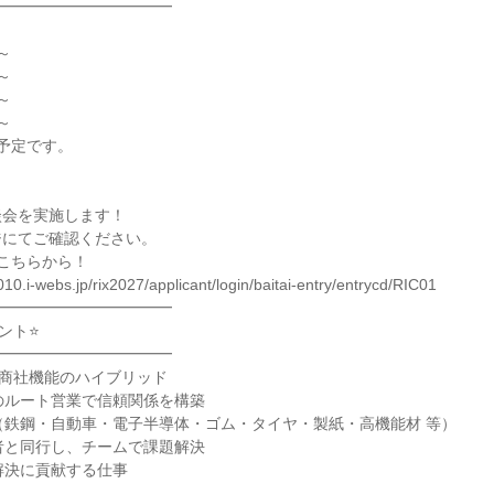
━━━━━━━━━━━

～

～

～

～

予定です。

会を実施します！

にてご確認ください。

こちらから！

10.i-webs.jp/rix2027/applicant/login/baitai-entry/entrycd/RIC01

━━━━━━━━━━━

ト⭐

━━━━━━━━━━━

×商社機能のハイブリッド

のルート営業で信頼関係を構築

（鉄鋼・自動車・電子半導体・ゴム・タイヤ・製紙・高機能材 等）

者と同行し、チームで課題解決

解決に貢献する仕事
