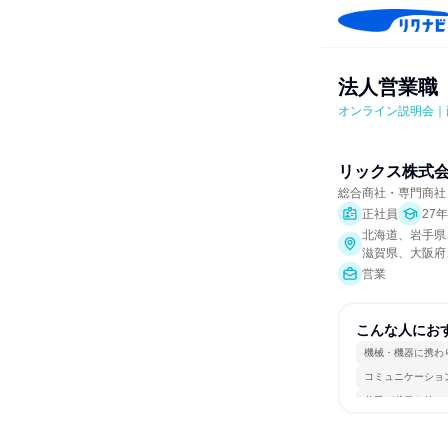
法人営業職
オンライン説明会｜
リックス株式
総合商社・専門商社
正社員
27
北海道、岩手県
滋賀県、大阪府
営業
こんな人にお
機械・機器に携わ
コミュニケーショ
若手が裁量を持て