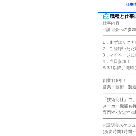
仕事
職種と仕事
仕事内容

✅説明会への参加
━━━━━━━━
1．まずはリクナ
2．ご登録いただ
3．マイページに
4．当日参加！

※3/1以降、随時
━━━━━━━━
創業118年！

営業・技術・製造
━━━━━━━━
「技術商社」で、
メーカー機能も持
専門性×安定性×
━━━━━━━━
✅説明会スケジュ
(所要時間1時間～