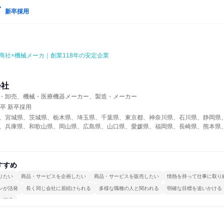
新卒採用
商社×機械メーカ｜創業118年の安定企業
会社
・卸売、機械・医療機器メーカー、製造・メーカー
年卒 新卒採用
、宮城県、茨城県、栃木県、埼玉県、千葉県、東京都、神奈川県、石川県、静岡県
、兵庫県、和歌山県、岡山県、広島県、山口県、愛媛県、福岡県、長崎県、熊本県
すすめ
りたい
商品・サービスを企画したい
商品・サービスを販売したい
情熱を持って仕事に取り
ンが活発
長く同じ会社に居続けられる
多様な職種の人と関われる
明確な目標を追いかける
る環境