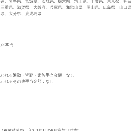
海道、岩手県、宮城県、茨城県、栃木県、埼玉県、千葉県、東京都、神
、三重県、滋賀県、大阪府、兵庫県、和歌山県、岡山県、広島県、山口
本県、大分県、鹿児島県
300円



われる通勤・皆勤・家族手当金額：なし

われるその他手当金額：なし

月（※業績連動、入社1年目の6月賞与は寸志）
