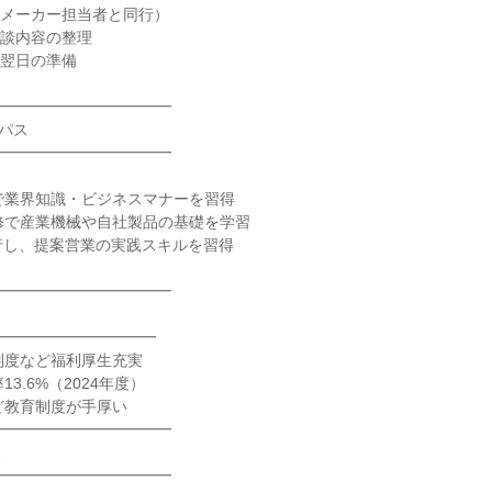
問（メーカー担当者と同行）

商談内容の整理

・翌日の準備

━━━━━━━━━━━

パス

━━━━━━━━━━━

で業界知識・ビジネスマナーを習得

修で産業機械や自社製品の基礎を学習

同行し、提案営業の実践スキルを習得

━━━━━━━━━━━

━━━━━━━━━━

制度など福利厚生充実

3.6%（2024年度）

ど教育制度が手厚い

━━━━━━━━━━━



━━━━━━━━━━━
