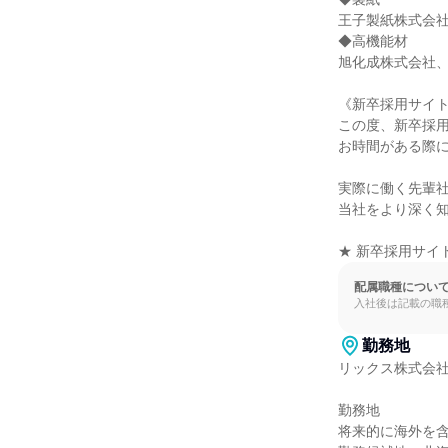
王子製紙株式会社
◆高機能材

旭化成株式会社、
《新卒採用サイト
この度、新卒採用
お時間がある際にぜ
実際に働く先輩社
当社をより深く知
★ 新卒採用サイト：http
配属職種につい
入社後は記載の職
勤務地
リックス株式会社
勤務地

将来的に海外を含