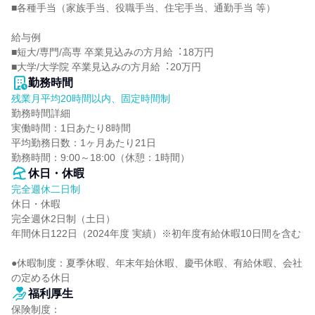
■各種手当（家族手当、役職手当、住宅手当、通勤手当 等）

給与例

■短⼤/専⾨/⾼専 卒業⾒込みの⽅⽉給︓18万円

■⼤学/⼤学院 卒業⾒込みの⽅⽉給︓20万円
勤務時間
残業月平均20時間以内、固定時間制
勤務時間詳細

実働時間：1日あたり8時間

平均勤務日数：1ヶ月あたり21日

勤務時間：9:00～18:00（休憩：1時間）
休日・休暇
完全週休二日制
休日・休暇

完全週休2日制（土日）

年間休日122日（2024年度 実績）※初年度有給休暇10日間を含む

●休暇制度：夏季休暇、年末年始休暇、慶弔休暇、有給休暇、会社
の定める休日
福利厚生
保険制度：
