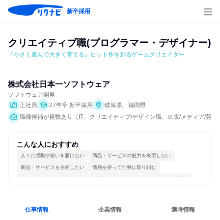
新卒採用
クリエイティブ職(プログラマー・デザイナー)
『小さく産んで大きく育てる』ヒット作を創るゲームクリエイター
株式会社日本一ソフトウェア
ソフトウェア開発
正社員
27年卒 新卒採用
岐阜県、福岡県
職種候補が複数あり（IT、クリエイティブ/デザイン職、出版/メディア/芸能
こんな人におすすめ
人々に感動や笑いを届けたい
商品・サービスの魅力を表現したい
商品・サービスを企画したい
情熱を持って仕事に取り組む
コミュニケーションが活発
常に新しいものに挑戦
チームワークを重視
多様な職種の人と関われる
一つの専門分野を極める
若手が裁量を持てる環境
仕事情報
企業情報
選考情報