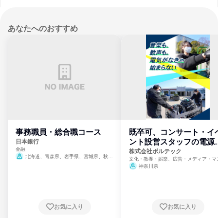
あなたへのおすすめ
事務職員・総合職コース
既卒可、コンサート・イ
ント設営スタッフの電源
日本銀行
金融
門
株式会社ボルテック
北海道、青森県、岩手県、宮城県、秋田
文化・教養・娯楽、広告・メディア・マ
県、山形県、福島県、茨城県、群馬県、埼玉
ミ、電力・ガス・水道・エネルギー
神奈川県
県、東京都、神奈川県、新潟県、富山県、石
川県、福井県、山梨県、長野県、静岡県、愛
知県、京都府、大阪府、兵庫県、鳥取県、島
根県、岡山県、広島県、山口県、徳島県、香
川県、愛媛県、高知県、福岡県、佐賀県、長
お気に入り
お気に入り
崎県、熊本県、大分県、宮崎県、鹿児島県、
沖縄県