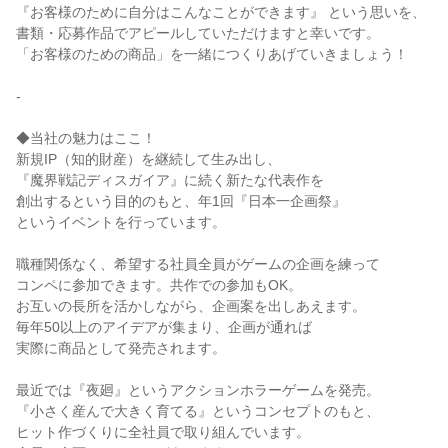
『お客様のために自分はこんなことができます』 という思いを、

書類・応募作品でアピールしていただけますと幸いです。

「お客様のための商品」を一緒につくりあげていきましょう！

-

◆当社の魅力はここ！

新規IP（知的財産）を継続して生み出し、

『魔界戦記ディスガイア』に続く新たな代表作を

創出するという目的のもと、年1回『日本一企画祭』

というイベントを行っています。

職種関係なく、希望する社員全員がゲームの企画を練って

コンペに参加できます。共作での参加もOK。

お互いの長所を活かしながら、企画案を出しあえます。

毎年50以上のアイデアが集まり、企画が通れば

実際に商品として発売されます。

最近では『夜廻』というアクションホラーゲームを発売。

『小さく産んで大きく育てる』というコンセプトのもと、

ヒット作づくりに全社員で取り組んでいます。
