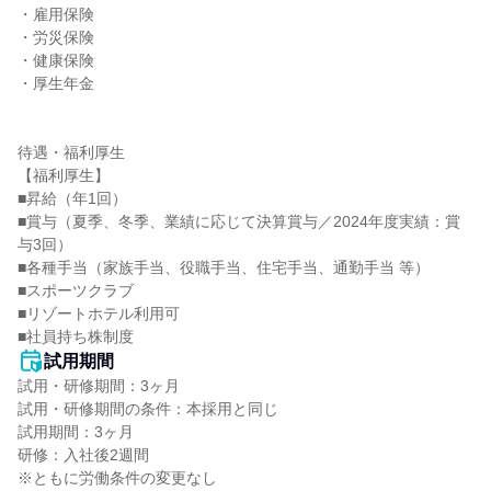
・雇用保険

・労災保険

・健康保険

・厚生年金

待遇・福利厚生

【福利厚生】

■昇給（年1回）

■賞与（夏季、冬季、業績に応じて決算賞与／2024年度実績：賞
与3回）

■各種手当（家族手当、役職手当、住宅手当、通勤手当 等）

■スポーツクラブ

■リゾートホテル利用可

■社員持ち株制度
試用期間
試用・研修期間：3ヶ月

試用・研修期間の条件：本採用と同じ

試用期間：3ヶ月

研修：入社後2週間
