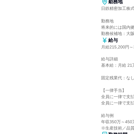
勤務地
日鉄精密加工株式
勤務地

将来的には国内拠
勤務候補地：大
給与
月給215,200円～3
給与詳細

基本給：月給 21万5
固定残業代：なし
【一律手当】

全員に一律で支払
全員に一律で支払
給与例

年収350万～450
※生産技術／品