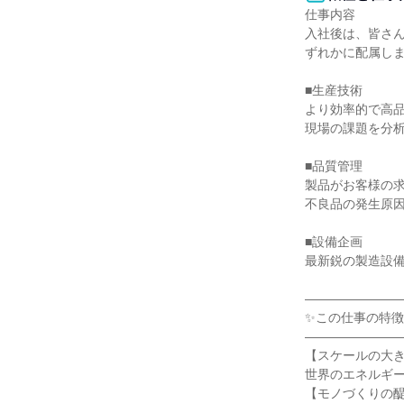
仕事内容

入社後は、皆さ
ずれかに配属しま
■生産技術

より効率的で高品
現場の課題を分析
■品質管理

製品がお客様の求
不良品の発生原因
■設備企画

最新鋭の製造設備
————————
✨この仕事の特徴✨
————————
【スケールの大き
世界のエネルギー
【モノづくりの醍