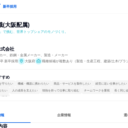
新卒採用
(大阪配属)
」で挑む、世界トップシェアのモノづくり。
株式会社
カー、鉄鋼・金属メーカー、製造・メーカー
年卒 新卒採用
大阪府
職種候補が複数あり（製造・生産工程、建築/土木/プラ
すすめ
を守りたい
機械・機器に携わりたい
商品・サービスを製作したい
経営に近い仕事がしたい
りたい
人の成長を支えたい
情熱を持って仕事に取り組む
チームワークを重視
長く同じ
る環境
情報
企業情報
選
内容