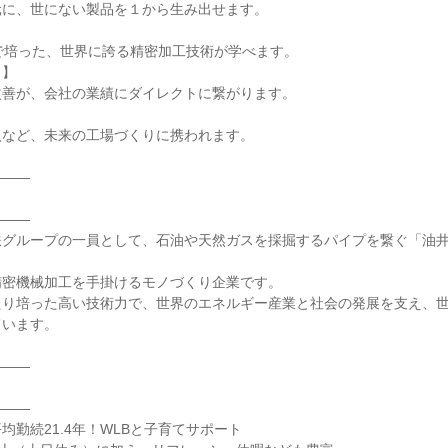
に、世にない製品を１から生み出せます。



で培った、世界に誇る精密加工技術が学べます。

】

善が、会社の業績にダイレクトに繋がります。



など、未来の工場づくりに携われます。

——

——

鉄グループの一員として、石油や天然ガスを採掘するパイプを繋ぐ「油
密機械加工を手掛けるモノづくり企業です。

たり培った高い技術力で、世界のエネルギー産業と社会の発展を支え、
います。

——

——

勤続21.4年！WLBと子育てサポート
