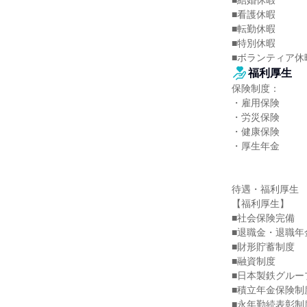
■結婚休暇

■看護休暇

■転勤休暇

■特別休暇

■ボランティア休
福利厚生
保険制度：

・雇用保険

・労災保険

・健康保険

・厚生年金

待遇・福利厚生

【福利厚生】

■社会保険完備

■退職金・退職年金
■財形貯蓄制度

■融資制度

■日本製鉄グルー
■積立年金保険制度
■永年勤続表彰制度