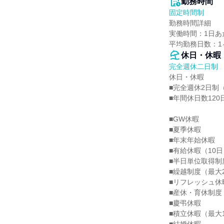
勤務時間
固定時間制
勤務時間詳細

実働時間：1日あた
平均勤務日数：1ヶ
休日・休暇
完全週休二日制
休日・休暇

■完全週休2日制（
■年間休日数120日
■GW休暇

■夏季休暇

■年末年始休暇

■有給休暇（10日
■半日単位取得制度
■繰越制度（最大2
■リフレッシュ休暇
■産休・育休制度
■慶弔休暇

■積立休暇（最大1