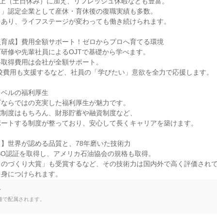
以上（土日休み）に加え、リフレッシュ休暇なども豊富。

」認定企業として産休・育休後の復職実績も多数。

あり、ライフステージが変わっても働き続けられます。

育成】費用全額サポート！ゼロからプロへ育てる環境

研修や先輩社員によるOJTで基礎から学べます。

取得費用は会社が全額サポート。

校費用も支援するなど、社員の「学びたい」意欲を全力で応援します。

ベルの福利厚生

ならではの充実した福利厚生が魅力です。

制度はもちろん、財形貯蓄や融資制度など、

ートする制度が整っており、安心して長くキャリアを築けます。

】世界が認める品質と、78年磨いた技術力

SO認証を取得し、アメリカ石油協会の規格も取得。

のづくり大賞」も受賞するなど、その技術力は国内外で高く評価されて
を身につけられます。
て
種で配属されます。