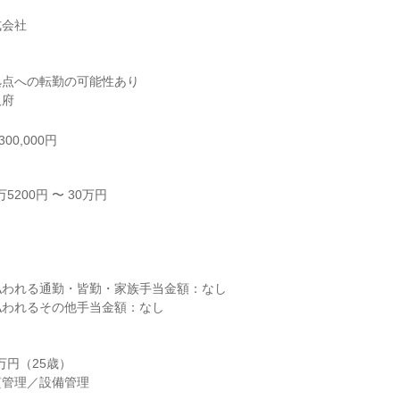
会社

点への転勤の可能性あり

阪府
00,000円
200円 〜 30万円



われる通勤・皆勤・家族手当金額：なし

われるその他手当金額：なし

万円（25歳）

質管理／設備管理