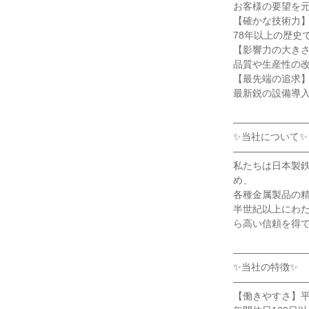
お客様の要望を元
【確かな技術力】
78年以上の歴史
【影響力の大きさ
品質や生産性の改
【最先端の追求】
最新鋭の設備導入
————————
✨当社について✨

————————
私たちは日本製
め、

各種金属製品の精
半世紀以上にわ
ら高い信頼を得て
————————
✨当社の特徴✨

————————
【働きやすさ】平均