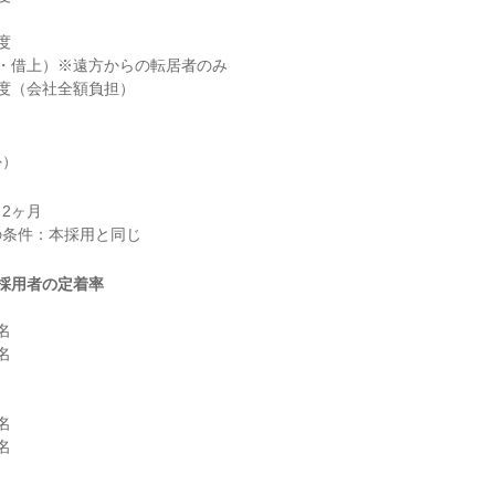


・借上）※遠方からの転居者のみ

度（会社全額負担）
外）
2ヶ月

採用者の定着率







