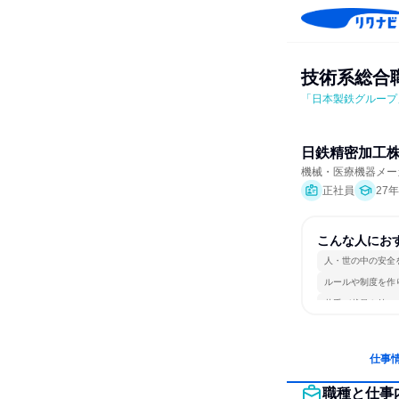
技術系総合職
「日本製鉄グループ
日鉄精密加工
機械・医療機器メー
正社員
27
こんな人にお
人・世の中の安全
ルールや制度を作
若手が裁量を持て
仕事
職種と仕事