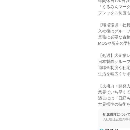
年間休日120日
「くるみんマーク
フレックス制度も
【職場環境・社員
入社後はグループ
業務に必要な資格
MOSや所定の学
【処遇】大企業レ
日本製鉄グループ
退職金制度や社宅
生活を幅広くサポ
【技術力・開発力
業界でいち早くI
過去には「日経も
世界標準の技術
配属職種につい
入社後は記載の職