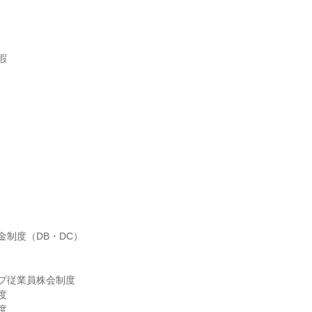
暇
制度（DB・DC）

プ従業員株会制度




