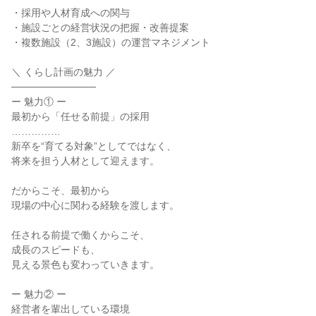
・採用や人材育成への関与

・施設ごとの経営状況の把握・改善提案

・複数施設（2、3施設）の運営マネジメント

＼ くらし計画の魅力 ／

────────────

ー 魅力① ー

最初から「任せる前提」の採用

……………

新卒を“育てる対象”としてではなく、

将来を担う人材として迎えます。

だからこそ、最初から

現場の中心に関わる経験を渡します。

任される前提で働くからこそ、

成長のスピードも、

見える景色も変わっていきます。

ー 魅力② ー

経営者を輩出している環境
