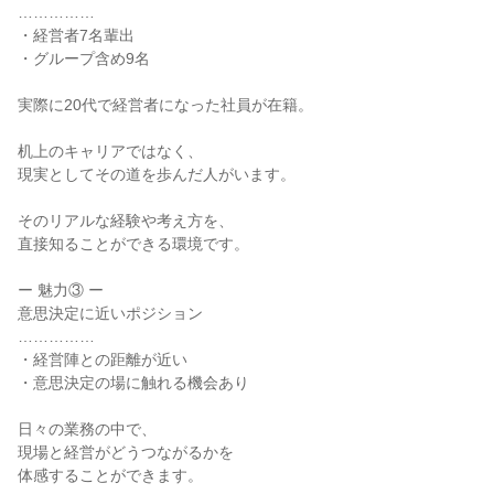
……………

・経営者7名輩出

・グループ含め9名

実際に20代で経営者になった社員が在籍。

机上のキャリアではなく、

現実としてその道を歩んだ人がいます。

そのリアルな経験や考え方を、

直接知ることができる環境です。

ー 魅力③ ー

意思決定に近いポジション

……………

・経営陣との距離が近い

・意思決定の場に触れる機会あり

日々の業務の中で、

現場と経営がどうつながるかを

体感することができます。
