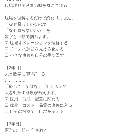
現場理解＋改善の型を身につける

……………

現場を理解するだけで終わりません。

「なぜ回っているのか」

「なぜ回らないのか」を、

数字と行動で掴みます。

☑ 現場オペレーションを理解する

☑ チームの課題を見える化する

☑ 小さな改善を自分の手で回す

【2年目】

人と数字に"関与"する

……………

「優しさ」ではなく「仕組み」で

人を動かす経験が増えます。

☑ 採用・育成・配置に関わる

☑ 稼働・コスト・品質の改善に入る

☑ 自分の提案で、現場を変える

【3年目】

運営の一部を"任される"
