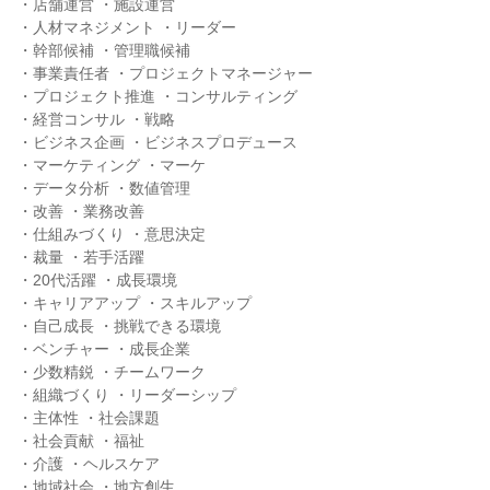
・店舗運営 ・施設運営

・人材マネジメント ・リーダー

・幹部候補 ・管理職候補

・事業責任者 ・プロジェクトマネージャー

・プロジェクト推進 ・コンサルティング

・経営コンサル ・戦略

・ビジネス企画 ・ビジネスプロデュース

・マーケティング ・マーケ

・データ分析 ・数値管理

・改善 ・業務改善

・仕組みづくり ・意思決定

・裁量 ・若手活躍

・20代活躍 ・成長環境

・キャリアアップ ・スキルアップ

・自己成長 ・挑戦できる環境

・ベンチャー ・成長企業

・少数精鋭 ・チームワーク

・組織づくり ・リーダーシップ

・主体性 ・社会課題

・社会貢献 ・福祉

・介護 ・ヘルスケア

・地域社会 ・地方創生
