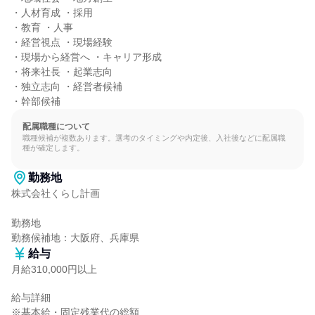
・人材育成 ・採用

・教育 ・人事

・経営視点 ・現場経験

・現場から経営へ ・キャリア形成

・将来社長 ・起業志向

・独立志向 ・経営者候補

・幹部候補
配属職種について
職種候補が複数あります。選考のタイミングや内定後、入社後などに配属職
種が確定します。
勤務地
株式会社くらし計画

勤務地

勤務候補地：大阪府、兵庫県
給与
月給310,000円以上
給与詳細

※基本給・固定残業代の総額
