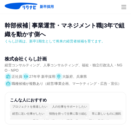
新卒採用
幹部候補│事業運営・マネジメント職|3年で組
織を動かす側へ
くらし計画は、新卒1期生として将来の経営者候補を育てます。
株式会社くらし計画
経営コンサルティング、人事コンサルティング、福祉・独立行政法人・NG
O・NPO
正社員
27年卒 新卒採用
大阪府、兵庫県
職種候補が複数あり（経営/事業企画、マーケティング・広告・宣伝）
こんな人におすすめ
プロジェクトを推進したい
人の仕事をサポートしたい
経営に近い仕事がしたい
情熱を持って仕事に取り組む
常に新しいものに挑戦
チームワークを重視
女性が働きやすい環境で働ける
明確な目標を追いかける
若手が裁量を持てる環境
人とたくさん会話する