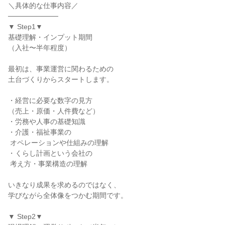
＼具体的な仕事内容／

──────────

▼ Step1▼

基礎理解・インプット期間

（入社〜半年程度）

最初は、事業運営に関わるための

土台づくりからスタートします。

・経営に必要な数字の見方

（売上・原価・人件費など）

・労務や人事の基礎知識

・介護・福祉事業の

 オペレーションや仕組みの理解

・くらし計画という会社の

 考え方・事業構造の理解

いきなり成果を求めるのではなく、

学びながら全体像をつかむ期間です。

▼ Step2▼
