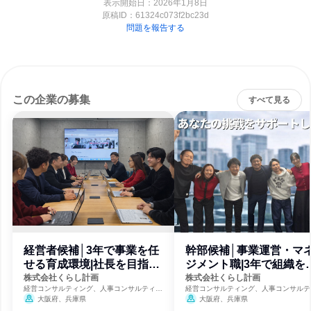
表示開始日：2026年1月8日
原稿ID：
61324c073f2bc23d
問題を報告する
この企業の募集
すべて見る
経営者候補│3年で事業を任
幹部候補│事業運営・マ
せる育成環境|社長を目指す
ジメント職|3年で組織を
人へ
かす側へ
株式会社くらし計画
株式会社くらし計画
経営コンサルティング、人事コンサルティン
経営コンサルティング、人事コンサルテ
グ、福祉・独立行政法人・NGO・NPO
グ、福祉・独立行政法人・NGO・NPO
大阪府、兵庫県
大阪府、兵庫県