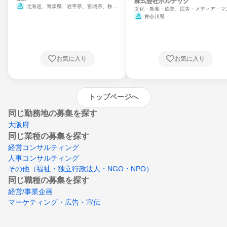
門
株式会社ボルテック
北海道、青森県、岩手県、宮城県、秋田
文化・教養・娯楽、広告・メディア・マ
県、山形県、福島県、茨城県、群馬県、埼玉
ミ、電力・ガス・水道・エネルギー
神奈川県
県、東京都、神奈川県、新潟県、富山県、石
川県、福井県、山梨県、長野県、静岡県、愛
知県、京都府、大阪府、兵庫県、鳥取県、島
根県、岡山県、広島県、山口県、徳島県、香
川県、愛媛県、高知県、福岡県、佐賀県、長
お気に入り
お気に入り
崎県、熊本県、大分県、宮崎県、鹿児島県、
沖縄県
トップページへ
同じ勤務地の募集を探す
大阪府
同じ業種の募集を探す
経営コンサルティング
人事コンサルティング
その他（福祉・独立行政法人・NGO・NPO）
同じ職種の募集を探す
経営/事業企画
マーケティング・広告・宣伝