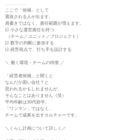
……………

ここで「候補」として

選抜される人が出ます。

肩書きではなく、責任範囲が増えます。

☑ 小さな運営責任を持つ

 （チーム／ユニット／プロジェクト）

☑ 数字の判断に参加する

☑ 経営視点で、打ち手を設計する

＼ 働く環境・チームの特徴 ／

「経営者候補」と聞くと

なんだか固い会社？と

思われるかもしれませんが、

そんなことはありません（笑）

平均年齢は30代前半。

「ワンマン」ではなく、

チームで成果を出すカルチャーです。

＼くらし計画について詳しく／
