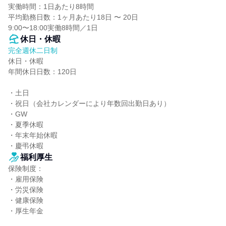
実働時間：1日あたり8時間

平均勤務日数：1ヶ月あたり18日 〜 20日

9:00〜18:00実働8時間／1⽇
休日・休暇
完全週休二日制
休日・休暇

年間休日日数：120日

・⼟⽇

・祝⽇（会社カレンダーにより年数回出勤⽇あり）

・GW

・夏季休暇

・年末年始休暇

・慶弔休暇
福利厚生
保険制度：

・雇用保険

・労災保険

・健康保険

・厚生年金
