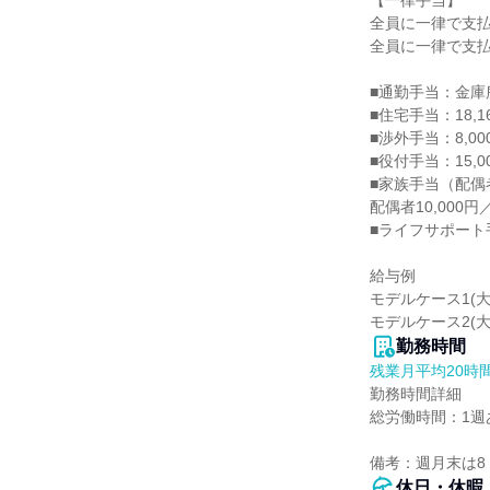
【一律手当】

全員に一律で支払
全員に一律で支払
■通勤手当：金庫
■住宅手当：18,16
■渉外手当：8,000
■役付手当：15,00
■家族手当（配偶者、
配偶者10,000円
■ライフサポート手当
給与例

モデルケース1(大
モデルケース2(大
勤務時間
残業月平均20時
勤務時間詳細

総労働時間：1週あ
備考：週月末は8
休日・休暇