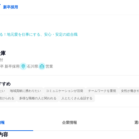
新卒採用
る！地元愛を仕事にする、安心・安定の総合職
金庫
付
年卒 新卒採用
石川県
営業
すすめ
たい
地域貢献に携わりたい
コミュニケーションが活発
チームワークを重視
女性が働き
続けられる
多様な職種の人と関われる
人とたくさん会話する
情報
企業情報
選
内容