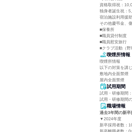
資格取得祝：10,00
独身者誕生祝：5,0
宿泊施設利用援助：
その他慶弔金、傷
■保養所

■職員貸付制度

■職員慰安旅行

■クラブ活動（野
喫煙所情報
喫煙所情報

以下の対策を講じ
敷地内全面禁煙

屋内全面禁煙
試用期間
試用・研修期間：
職場情報
過去3年間の新卒
▼2024年度

新卒採用者数：10
新卒離職者数：0名