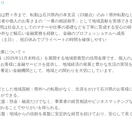
あり
南は野々市まで、転勤は石川県内の本支店（23拠点）のみ！県外転勤なし
業者や個人のお客さまの「一番の相談相手」として地域貢献を実感できる
月間は社会人としてのマナーや仕事の基礎などを丁寧に育成する安心の研
渉外など幅広い金融業務を経験し、金融のプロフェッショナルへ成長

制（土日）、祝日休みでプライベートの時間を確保しやすい

庫について ⭐

舗（2025年11月末時点）を展開する地域密着型の信用金庫です。個人
いお客様に金融サービスを提供し、地域経済の発展と豊かな生活の実現
番近い金融機関として、地域との関わりを大切にしています。

定とした地域貢献：県外への転勤がなく、生涯をかけて石川県のお客様
ができる。

支援：預金・融資だけでなく、事業者の経営相談やビジネスマッチング
わることでやりがいを得られる。

基盤：地域からの信頼を基盤に安定的な経営を続けており、安心して長