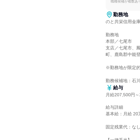
職種候補が複数あ
勤務地
のと共栄信用金庫
勤務地

本部／七尾市

支店／七尾市、
町、鹿島郡中能登
※勤務地が限定的
勤務候補地：石
給与
月給207,500円～2
給与詳細

基本給：月給 20万7
固定残業代：なし