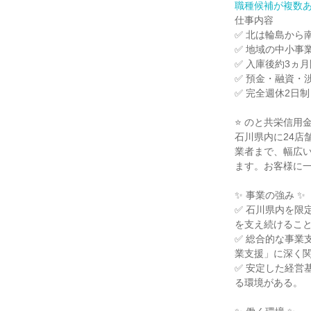
職種候補が複数
仕事内容

✅ 北は輪島から
✅ 地域の中小事
✅ 入庫後約3ヵ
✅ 預金・融資・
✅ 完全週休2日
⭐ のと共栄信用金
石川県内に24店
業者まで、幅広
ます。お客様に一
✨ 事業の強み ✨

✅ 石川県内を限
を支え続けること
✅ 総合的な事業
業支援」に深く関
✅ 安定した経営
る環境がある。
