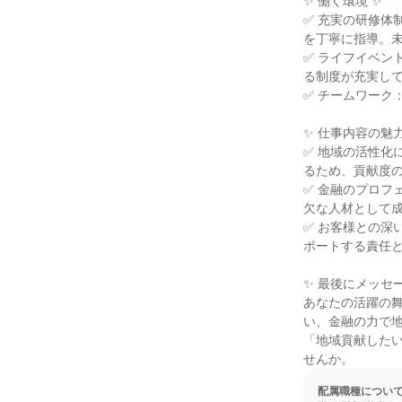
✨ 働く環境 ✨

✅ 充実の研修体
を丁寧に指導。未
✅ ライフイベン
る制度が充実して
✅ チームワーク
✨ 仕事内容の魅力 
✅ 地域の活性化
るため、貢献度の
✅ 金融のプロフ
欠な人材として成
✅ お客様との深
ポートする責任と
✨ 最後にメッセー
あなたの活躍の
い、金融の力で
「地域貢献した
せんか。
配属職種につい