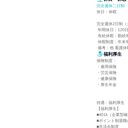
完全週休二日制
休日・休暇

完全週休2日制（
 年間休日：120日程度

 有給休暇：勤続年数に応じて10日～20日（繰越あり最大40日）

 休暇制度：年末年始休暇、慶弔休暇、産前・産後休暇、育児休暇、介護休暇

 備考：他 看護
福利厚生
保険制度：

・雇用保険

・労災保険

・健康保険

・厚生年金

待遇・福利厚生

【福利厚生】

■401k（企業型
■ポイント制退職
■共済会制度
