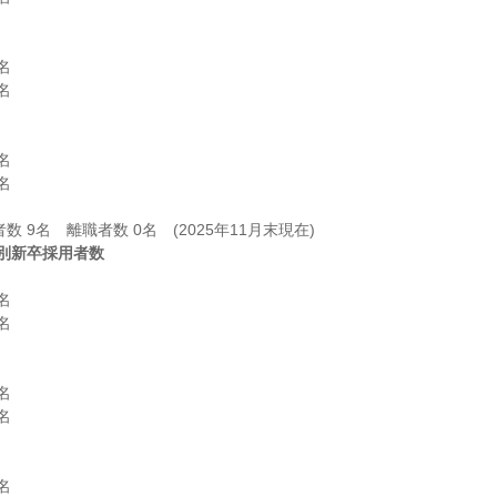








別新卒採用者数









