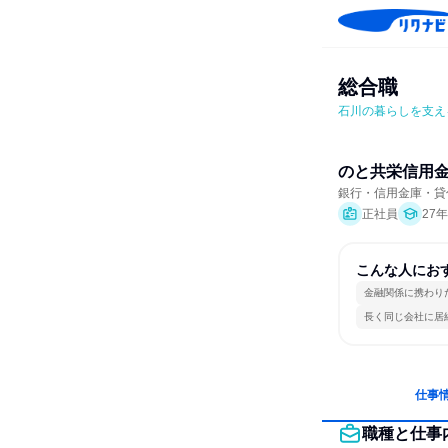
総合職
石川の暮らしを支え
のと共栄信用
銀行・信用金庫・貸
正社員
27
こんな人にお
金融関係に携わり
長く同じ会社に居
仕事
職種と仕事