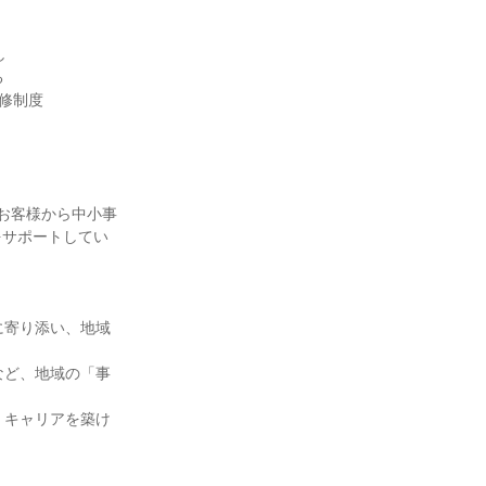




修制度

のお客様から中小事
をサポートしてい
に寄り添い、地域
など、地域の「事
くキャリアを築け