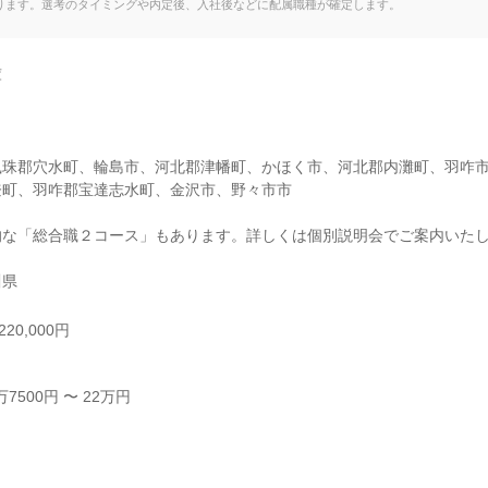
ります。選考のタイミングや内定後、入社後などに配属職種が確定します。


鳳珠郡穴水町、輪島市、河北郡津幡町、かほく市、河北郡内灘町、羽咋
町、羽咋郡宝達志水町、金沢市、野々市市

な「総合職２コース」もあります。詳しくは個別説明会でご案内いたし
川県
20,000円
500円 〜 22万円


