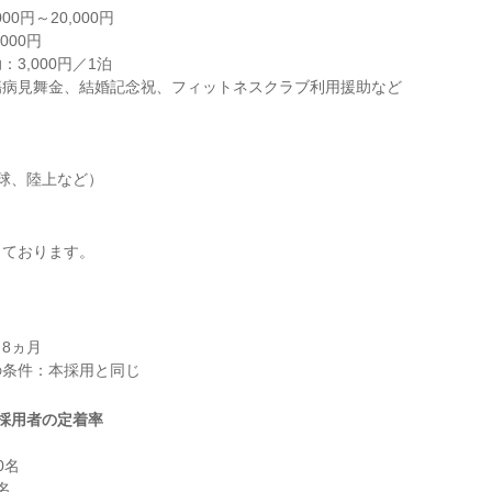
0円～20,000円

00円

3,000円／1泊

病見舞金、結婚記念祝、フィットネスクラブ利用援助など

球、陸上など）
ております。

8ヵ月

採用者の定着率
名


