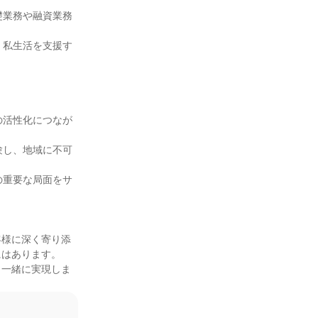
礎業務や融資業務
、私生活を支援す


の活性化につなが
験し、地域に不可
の重要な局面をサ
客様に深く寄り添
にはあります。
と一緒に実現しま