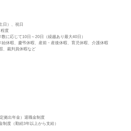
土日）、祝日

休暇、裁判員休暇など
確定拠出年金）退職金制度

金制度（勤続3年以上から支給）
