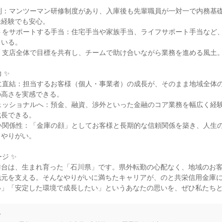
制：マンツーマン研修制度があり、入庫後も先輩職員が一対一で内務基
経験でも安心。

トをサポートする手当：住宅手当や家族手当、ライフサポート手当など
いる。

：支店全体で目標を共有し、チームで助け合いながら業務を進める風土。
✨

に直結：担当するお客様（個人・事業者）の成長が、そのまま地域全体
高さを実感できる。

ェッショナルへ：預金、融資、渉外といった金融のコア業務を幅広く経
長できる。

い関係性：「金庫の顔」としてお客様と長期的な信頼関係を築き、人生
やりがい。

ジ ✨

舞台は、生まれ育った「石川県」です。県外転勤の心配なく、地域のお
地元を支える。そんなやりがいに満ちたキャリアが、のと共栄信用金庫
い」「安定した環境で成長したい」というあなたの思いを、ぜひ私たち
て