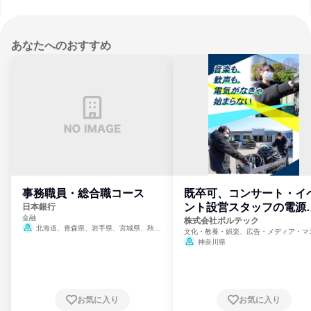
あなたへのおすすめ
事務職員・総合職コース
既卒可、コンサート・イ
ント設営スタッフの電源
日本銀行
金融
門
株式会社ボルテック
北海道、青森県、岩手県、宮城県、秋田
文化・教養・娯楽、広告・メディア・マ
県、山形県、福島県、茨城県、群馬県、埼玉
ミ、電力・ガス・水道・エネルギー
神奈川県
県、東京都、神奈川県、新潟県、富山県、石
川県、福井県、山梨県、長野県、静岡県、愛
知県、京都府、大阪府、兵庫県、鳥取県、島
根県、岡山県、広島県、山口県、徳島県、香
川県、愛媛県、高知県、福岡県、佐賀県、長
お気に入り
お気に入り
崎県、熊本県、大分県、宮崎県、鹿児島県、