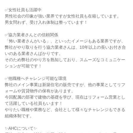
✅女性社員も活躍中

男性社会の印象が強い業界ですが女性社員も在籍しています。

男女問わず、受け入れ体制は整っています！

✅協力業者さんとの信頼関係

「怖い業者さんがいる」、といったイメージもある業界ですが、

弊社がやり取りを行う協力業者さんは、10年以上の長いお付き合
いのある業者さんばかりです。

そのため弊社のやり方を熟知しており、スムーズなコミュニケー
ションが可能です！

✅他職種へチャレンジ可能な環境

弊社のメイン事業は新築住宅の販売ですが、他の事業としてリフ
ォームや賃貸物件の保有があります。

今回配属の部署で建物の基礎を学び、現在はリフォーム営業とし
て活躍している社員もいます！

やりたい職種や業務など、会社として様々なチャレンジもできる
組織体制です。

✨AHCについて✨
