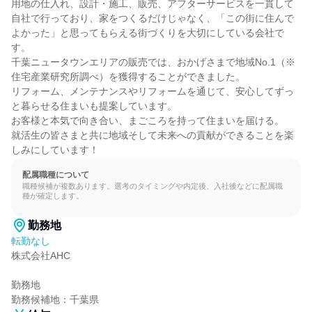
用地の仕入れ、設計・施工、販売、アフターサービスを一貫して
自社で行っており、家をつくるだけじゃなく、「この街に住んで
よかった」と思ってもらえる街づくりを大切にしている会社で
す。

千葉ニュータウンエリアの販売では、おかげさまで地域No.1（※
住宅産業研究所調べ）を獲得することができました。

リフォーム、メンテナンスやリフォームを通じて、安心してずっ
と暮らせる住まいも提案しています。

お客様と本気で向き合い、まごころを持って住まいを届ける。

就活生の皆さまと共に地域そして未来への貢献ができることを楽
しみにしています！
配属職種について
職種候補が複数あります。選考のタイミングや内定後、入社後などに配属職
種が確定します。
勤務地
転勤なし
株式会社AHC

勤務地

勤務候補地：千葉県