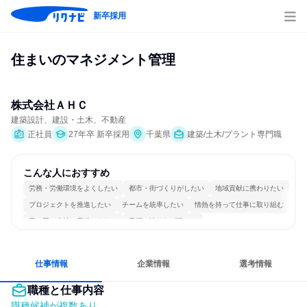
新卒採用
住まいのマネジメント管理
株式会社ＡＨＣ
建築設計、建設・土木、不動産
正社員
27年卒 新卒採用
千葉県
建築/土木/プラント専門職
こんな人におすすめ
労務・労働環境をよくしたい
都市・街づくりがしたい
地域貢献に携わりたい
プロジェクトを推進したい
チームを統率したい
情熱を持って仕事に取り組む
長く同じ会社に居続けられる
目標に追われず働ける
仕事情報
企業情報
選考情報
職種と仕事内容
職種候補が複数あり