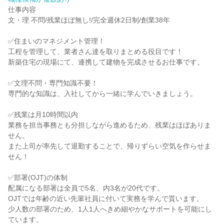
仕事内容

文・理 不問/残業ほぼ無し!/完全週休2日制/創業38年

✅住まいのマネジメント管理！

工程を管理して、業者さん達を取りまとめる役目です！

新築住宅の現場にて、連携して建物を完成させるお仕事です。

✅文理不問・専門知識不要！

専門的な知識は、入社してから一緒に学んでいきましょう。

✅残業は月10時間以内

業務を担当事務とも分担しながら進めるため、残業はほぼありま
せん。

また上司が率先して退勤することで、帰りずらい空気を作らせま
せん！

✅部署(OJT)の体制

配属になる部署は全員で5名、内3名が20代です。

OJTでは年齢の近い先輩社員に付いて実務を学んで貰います。

少人数の部署のため、1人1人へきめ細やかなサポートを可能にし
ています。
