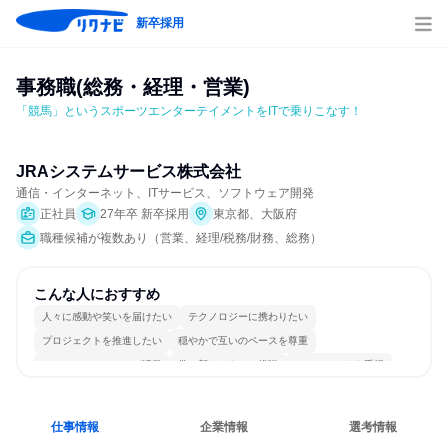
新卒採用
事務職(総務・経理・営業)
「競馬」というスポーツエンターテイメントをITで乗りこなす！
JRAシステムサービス株式会社
通信・インターネット、ITサービス、ソフトウェア開発
正社員
27年卒 新卒採用
東京都、大阪府
職種候補が複数あり（営業、経理/税務/財務、総務）
こんな人におすすめ
人々に感動や笑いを届けたい
テクノロジーに携わりたい
プロジェクトを推進したい
穏やかで互いのペースを尊重
コミュニケーションが活発
常に新しいものに挑戦
チームワークを重視
女性が働きやすい環境で働ける
長く同じ会社に居続けられる
若手が裁量を持てる環境
仕事情報
企業情報
選考情報