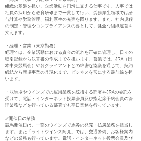
組織の基盤を担い、企業活動を円滑に支える仕事です。人事では
社員の採用から教育研修まで一貫して行い、労務厚生領域では給
与計算や労務管理、福利厚生の充実を図ります。また、社内規程
の制定・管理やコンプライアンスの要として、健全な組織運営を
支えます。

・経理・営業（東京勤務）

経理では、企業活動における資金の流れを正確に管理し、日々の
取引記録から決算書の作成までを担います。営業では、JRA（日
本中央競馬会）や各クライアントとの綿密な協議を通じて、契約
締結から新規事業の具現化まで、ビジネスを形にする最前線を担
います。

・競馬場やウインズでの運用業務を統括する部署やJRAの委託を
受けて、電話・インターネット投票会員及び指定席予約会員の管
理業務などを行っている部署でも平日業務を行っています。

✅開催日の業務

競馬開催日は、一部のウインズで馬券の発売・払戻業務を担当し
ます。また「ライトウインズ阿見」では、交通警備、お客様案内
などの業務も行っています。電話・インターネット投票会員及び