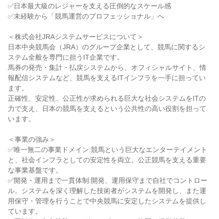
✅日本最大級のレジャーを支える圧倒的なスケール感

✅未経験から「競馬運営のプロフェッショナル」へ

＜株式会社JRAシステムサービスについて＞

日本中央競馬会（JRA）のグループ企業として、競馬に関するシ
ステム全般を専門に担うIT企業です。

馬券の発売・集計・払戻システムから、オフィシャルサイト、情
報配信システムなど、競馬を支えるITインフラを一手に担ってい
ます。

正確性、安定性、公正性が求められる巨大な社会システムをITの
力で支え、日本の競馬を支えるという公共性の高い役割を担って
います。

＜事業の強み＞

✅唯一無二の事業ドメイン:競馬という巨大なエンターテイメント
と、社会インフラとしての安定性を両立。公正競馬を支える重要
な事業基盤です。

✅開発・運用まで一貫体制:開発、運用保守まで自社でコントロー
ル。システムを深く理解した技術者がシステムを開発し、また運
用保守・管理を行うことで中央競馬に安定したシステムを提供し
ています。
