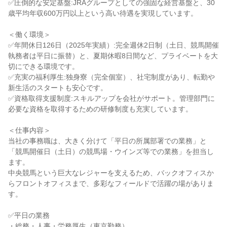
✅圧倒的な安定基盤:JRAグループとしての強固な経営基盤と、30
歳平均年収600万円以上という高い待遇を実現しています。

＜働く環境＞

✅年間休日126日（2025年実績）:完全週休2日制（土日、競馬開催
執務者は平日に振替）と、夏期休暇8日間など、プライベートを大
切にできる環境です。

✅充実の福利厚生:独身寮（完全個室）、社宅制度があり、転勤や
新生活のスタートも安心です。

✅資格取得支援制度:スキルアップを会社がサポート。管理部門に
必要な資格を取得するための研修制度も充実しています。

＜仕事内容＞

当社の事務職は、大きく分けて「平日の所属部署での業務」と
「競馬開催日（土日）の競馬場・ウインズ等での業務」を担当し
ます。

中央競馬という巨大なレジャーを支えるため、バックオフィスか
らフロントオフィスまで、多彩なフィールドで活躍の場がありま
す。

✅平日の業務

・総務・人事・労務厚生（東京勤務）
