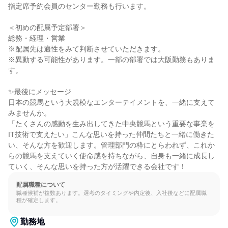
指定席予約会員のセンター勤務も行います。

＜初めの配属予定部署＞

総務・経理・営業

※配属先は適性をみて判断させていただきます。

※異動する可能性があります。一部の部署では大阪勤務もありま
す。

✨最後にメッセージ

日本の競馬という大規模なエンターテイメントを、一緒に支えて
みませんか。

「たくさんの感動を生み出してきた中央競馬という重要な事業を
IT技術で支えたい」こんな思いを持った仲間たちと一緒に働きた
い、そんな方を歓迎します。管理部門の枠にとらわれず、これか
らの競馬を支えていく使命感を持ちながら、自身も一緒に成長し
ていく、そんな思いを持った方が活躍できる会社です！
配属職種について
職種候補が複数あります。選考のタイミングや内定後、入社後などに配属職
種が確定します。
勤務地