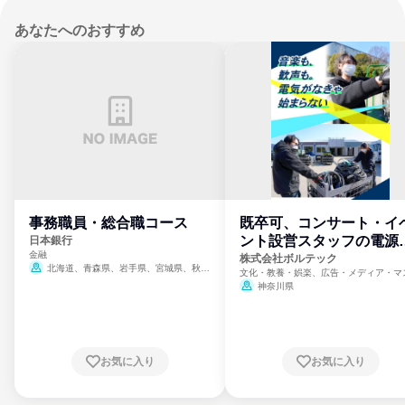
あなたへのおすすめ
事務職員・総合職コース
既卒可、コンサート・イ
ント設営スタッフの電源
日本銀行
金融
門
株式会社ボルテック
北海道、青森県、岩手県、宮城県、秋田
文化・教養・娯楽、広告・メディア・マ
県、山形県、福島県、茨城県、群馬県、埼玉
ミ、電力・ガス・水道・エネルギー
神奈川県
県、東京都、神奈川県、新潟県、富山県、石
川県、福井県、山梨県、長野県、静岡県、愛
知県、京都府、大阪府、兵庫県、鳥取県、島
根県、岡山県、広島県、山口県、徳島県、香
川県、愛媛県、高知県、福岡県、佐賀県、長
お気に入り
お気に入り
崎県、熊本県、大分県、宮崎県、鹿児島県、
沖縄県