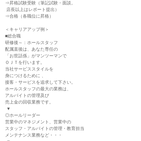
⇒昇格試験受験（筆記試験・面談。

 店長以上はレポート提出）

⇒合格（各職位に昇格）

＜キャリアアップ例＞

■総合職

研修後～：ホールスタッフ

配属直後は、あなた専任の

「お世話係」がマンツーマンで

ＯＪＴを行います。

当社サービススタイルを

身につけるために 、

接客・サービスを追求して下さい。

ホールスタッフの最大の業務は、

アルバイトの管理及び

売上金の回収業務です。

 ▼

◎ホールリーダー

営業中のマネジメント、営業中の

スタッフ・アルバイトの管理・教育担当

メンテナンス業務など・・・
