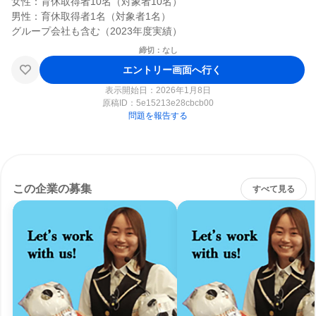
女性：育休取得者10名（対象者10名）

男性：育休取得者1名（対象者1名）

締切：なし
エントリー画面へ行く
表示開始日：2026年1月8日
原稿ID：
5e15213e28cbcb00
問題を報告する
この企業の募集
すべて見る