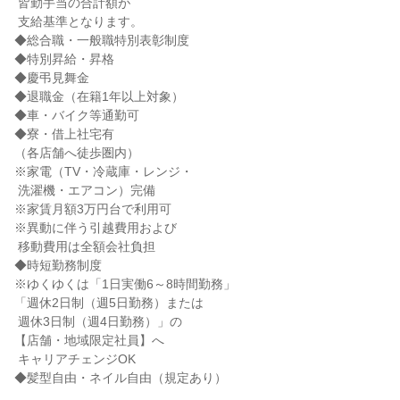
 皆勤手当の合計額が

 支給基準となります。

◆総合職・一般職特別表彰制度

◆特別昇給・昇格

◆慶弔見舞金

◆退職金（在籍1年以上対象）

◆車・バイク等通勤可

◆寮・借上社宅有

（各店舗へ徒歩圏内）

※家電（TV・冷蔵庫・レンジ・

 洗濯機・エアコン）完備

※家賃月額3万円台で利用可

※異動に伴う引越費用および

 移動費用は全額会社負担

◆時短勤務制度

※ゆくゆくは「1日実働6～8時間勤務」

「週休2日制（週5日勤務）または

 週休3日制（週4日勤務）」の

【店舗・地域限定社員】へ

 キャリアチェンジOK

◆髪型自由・ネイル自由（規定あり）
