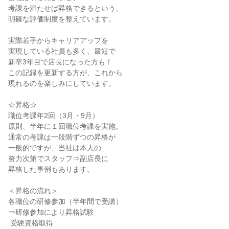
考課を満たせば昇格できるという、

明確な評価制度を整えています。

実際若手からキャリアアップを

実現している社員も多く、最短で

新卒3年目で店長になった方も！

この記録を更新する方が、これから

現れるのを楽しみにしています。

☆昇格☆

職位考課年2回（3月・9月）

原則、半年に１回職位考課を実施。

通常の考課は一段階ずつの昇格が

一般的ですが、当社は本人の

努力次第でスタッフ⇒副店長に

昇格した事例もあります。

＜昇格の流れ＞

各職位の研修参加（半年間で受講）

⇒研修参加により昇格試験

 受験資格取得
