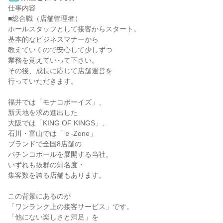
仕事内容

■総合職（店舗管理者）

ホールスタッフとして接客からスタート。

基本的なビジネスマナーから

教えていくので安心して少しずつ

業務を覚えていって下さい。

その後、成長に応じて店舗運営を

行っていただきます。

福井では「モナコボーイズ」、

新天地を求め進出した

大阪では「KING OF KINGS」、

石川・富山では「ｅ-Zone」

ブランドで全国8店舗の

パチンコホールを展開する当社。

いずれも抜群の知名度・

集客数を誇る店舗もあります。

この背景にあるのが

「ワンランク上の接客サービス」です。

「他にない楽しさと満足」を
