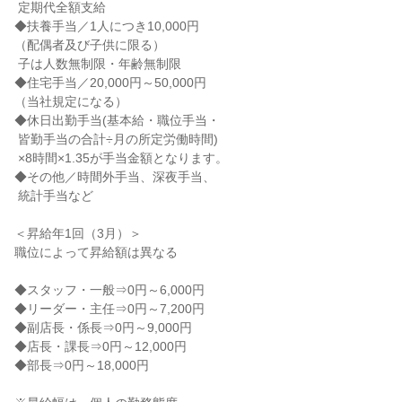
 定期代全額支給

◆扶養手当／1人につき10,000円

（配偶者及び子供に限る）

 子は人数無制限・年齢無制限

◆住宅手当／20,000円～50,000円

（当社規定になる）

◆休日出勤手当(基本給・職位手当・

 皆勤手当の合計÷月の所定労働時間)

 ×8時間×1.35が手当金額となります。

◆その他／時間外手当、深夜手当、

 統計手当など

＜昇給年1回（3月）＞

職位によって昇給額は異なる

◆スタッフ・一般⇒0円～6,000円

◆リーダー・主任⇒0円～7,200円

◆副店長・係長⇒0円～9,000円

◆店長・課長⇒0円～12,000円

◆部長⇒0円～18,000円
