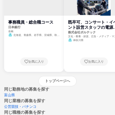
事務職員・総合職コース
既卒可、コンサート・イ
ント設営スタッフの電源
日本銀行
金融
門
株式会社ボルテック
北海道、青森県、岩手県、宮城県、秋田
文化・教養・娯楽、広告・メディア・マ
県、山形県、福島県、茨城県、群馬県、埼玉
ミ、電力・ガス・水道・エネルギー
神奈川県
県、東京都、神奈川県、新潟県、富山県、石
川県、福井県、山梨県、長野県、静岡県、愛
知県、京都府、大阪府、兵庫県、鳥取県、島
根県、岡山県、広島県、山口県、徳島県、香
川県、愛媛県、高知県、福岡県、佐賀県、長
お気に入り
お気に入り
崎県、熊本県、大分県、宮崎県、鹿児島県、
沖縄県
トップページへ
同じ勤務地の募集を探す
富山県
同じ業種の募集を探す
公営競技・パチンコ
同じ職種の募集を探す