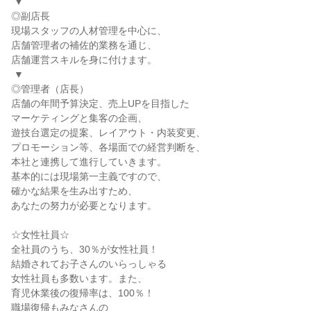
 ▼

◎副店長

現場スタッフの人材管理を中心に、

店舗管理者の補佐的業務を通じ、

店舗運営スキルを身に付けます。

 ▼

◎管理者（店長）

店舗の年間予算決定、売上UPを目指した

マーケティングと集客の企画、

遊技台選定の提案、レイアウト・内装変更、

プロモーション等、各場面での経営判断を、

本社と連携して進行していきます。

基本的には現場第一主義ですので、

確かな結果を生み出すため、

あなたの努力が必要となります。

☆女性社員☆

全社員のうち、30％が女性社員！

結婚されてお子さんのいらっしゃる

女性社員も多数います。また、

育児休業後の復帰率は、100％！

職場復帰もみなさんの
