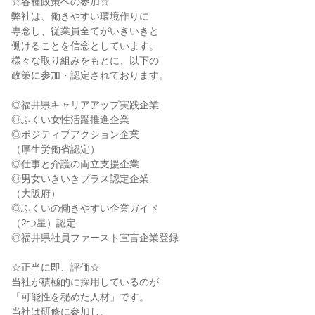
☆各種政策への参加☆

弊社は、働きやすい環境作りに

専念し、従業員全てがいきいきと

働けることを信念としています。

様々な取り組みをもとに、以下の

政策に参加・認定されております。

◎福井県キャリアアップ実践企業

◎ふくい女性活躍推進企業

◎ポジティブアクション企業

（厚生労働省認定）

◎仕事と介護の両立支援企業

◎男女いきいきプラス認定企業

（大阪府）

◎ふくいの働きやすい企業ガイド

（2つ星）認定

◎福井県社員ファースト宣言企業登録

☆正当に即、評価☆

当社が積極的に採用しているのが

「可能性を秘めた人材」です。

当社は研修に参加し、
