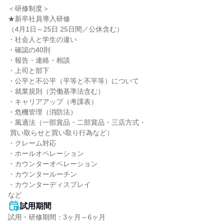
＜研修制度＞

★新卒社員導入研修

（4月1日～25日 25日間／公休含む）

・社会人と学生の違い

・確認の40則

・報告・連絡・相談

・上司と部下

・公平と不公平（平等と不平等）について

・就業規則（労働基準法含む）

・キャリアアップ（考課表）

・危機管理（消防法）

・風適法（一部賞品・二部賞品・三店方式・

 買い取らせと買い取り行為など）

・クレーム対応

・ホールオペレーション

・カウンターオペレーション

・カウンタールーチン

・カウンターディスプレイ

など
試用期間
試用・研修期間：3ヶ月～6ヶ月
