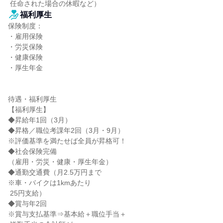
 任命された場合の休暇など）
福利厚生
保険制度：

・雇用保険

・労災保険

・健康保険

・厚生年金

待遇・福利厚生

【福利厚生】

◆昇給年1回（3月）

◆昇格／職位考課年2回（3月・9月）

※評価基準を満たせば全員が昇格可！

◆社会保険完備

（雇用・労災・健康・厚生年金）

◆通勤交通費（月2.5万円まで

※車・バイクは1kmあたり

 25円支給）

◆賞与年2回

※賞与支払基準⇒基本給＋職位手当＋
