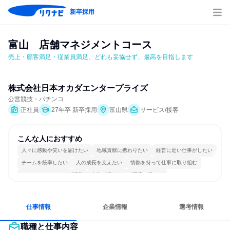
新卒採用
富山　店舗マネジメントコース
売上・顧客満足・従業員満足、どれも妥協せず、最高を目指します
株式会社日本オカダエンタープライズ
公営競技・パチンコ
正社員
27年卒 新卒採用
富山県
サービス/接客
こんな人におすすめ
人々に感動や笑いを届けたい
地域貢献に携わりたい
経営に近い仕事がしたい
チームを統率したい
人の成長を支えたい
情熱を持って仕事に取り組む
コミュニケーションが活発
女性が働きやすい環境で働ける
若手が裁量を持てる環境
人とたくさん会話する
仕事情報
企業情報
選考情報
職種と仕事内容