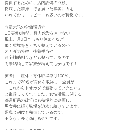
提供するために、店内設備の点検、

徹底した清掃、行き届いた接客に力を

いれており、リピートも多いのが特徴です。

☆最大限の労働環境☆

1日実働8時間、極力残業をさせない

風土、月9日きっちり休めるなど

働く環境をきっちり整えているのが

オカダの特徴！扶養手当や

住宅補助制度なども整っているので、

将来結婚して家族が増えても安心です！

実際に、産休・育休取得率は100％。

これまで20名が育休を取得し、全員が

「これからもオカダで頑張っていきたい」

と復帰してくれました。女性活躍に関する

都道府県の政策にも積極的に参画し、

男女共に輝く職場を追求し続けています。

退職金制度も完備しているので、

不安なく長く働ける会社です。
