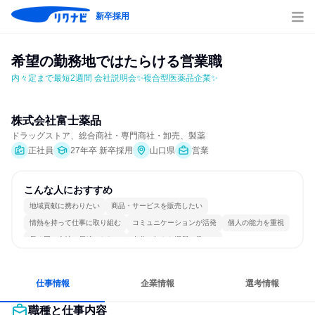
新卒採用
希望の勤務地ではたらける営業職
内々定まで最短2週間 会社説明会✨複合型医薬品企業✨
株式会社富士薬品
ドラッグストア、総合商社・専門商社・卸売、製薬
正社員
27年卒 新卒採用
山口県
営業
こんな人におすすめ
地域貢献に携わりたい
商品・サービスを販売したい
情熱を持って仕事に取り組む
コミュニケーションが活発
個人の能力を重視
長く同じ会社に居続けられる
自分の好きな場所で働ける
明確な目標を追いかける
若手が裁量を持てる環境
人とたくさん会話する
仕事情報
企業情報
選考情報
職種と仕事内容