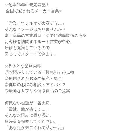
✨創業96年の安定基盤！

 全国で愛されるメーカー営業✨

「営業ってノルマが大変そう…」

そんなイメージはありませんか？

富士薬品の営業職は、すでに信頼関係のある

お客様を訪問するルート営業が中心。

研修も充実しているので、

安心してスタートできます。

✅具体的な業務内容

◎お預かりしている「救急箱」の点検

◎使用されたお薬の補充・集金

◎健康のお悩み相談・アドバイス

◎最適なサプリや健康食品のご提案

何気ない会話が一番大切。

「最近、膝が痛くて…」

そんなお悩みに寄り添い、

解決策を提案してください。

「あなたが来てくれて助かった」
