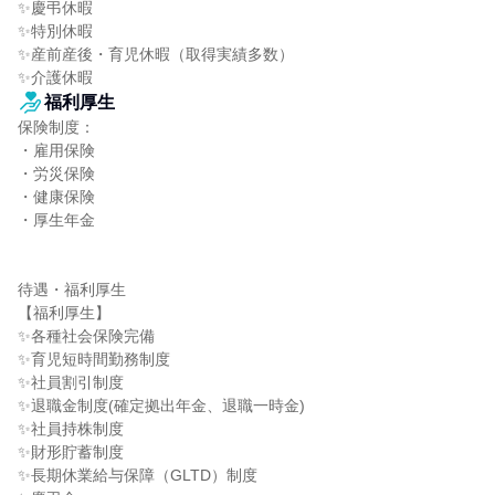
✨慶弔休暇

✨特別休暇

✨産前産後・育児休暇（取得実績多数）

✨介護休暇
福利厚生
保険制度：

・雇用保険

・労災保険

・健康保険

・厚生年金

待遇・福利厚生

【福利厚生】

✨各種社会保険完備

✨育児短時間勤務制度

✨社員割引制度

✨退職金制度(確定拠出年金、退職一時金)

✨社員持株制度

✨財形貯蓄制度

✨長期休業給与保障（GLTD）制度
