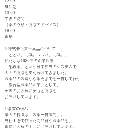
12:00

昼休憩

13:00

午後の訪問

（薬の点検・健康アドバイス）

18:00

直帰

✨株式会社富士薬品について

「とどけ、元気。つづけ、元気。」

私たちは1930年の創業以来、

「配置薬」という日本独自のシステムで

人々の健康を支え続けてきました。

医薬品の製造から販売までを一貫して行う

「複合型医薬品企業」として、

全国のお客様に安心と健康を

お届けしています。

✨事業の強み

最大の特徴は「製販一貫体制」。

自社工場で作った高品質な医薬品を、

直接お客様の手元にお届けしています。
