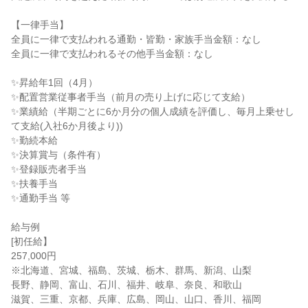
【一律手当】

全員に一律で支払われる通勤・皆勤・家族手当金額：なし

全員に一律で支払われるその他手当金額：なし

✨昇給年1回（4月）

✨配置営業従事者手当（前月の売り上げに応じて支給）

✨業績給（半期ごとに6か月分の個人成績を評価し、毎月上乗せし
て支給(入社6か月後より))

✨勤続本給

✨決算賞与（条件有）

✨登録販売者手当

✨扶養手当

✨通勤手当 等

給与例

[初任給】

257,000円

※北海道、宮城、福島、茨城、栃木、群馬、新潟、山梨

長野、静岡、富山、石川、福井、岐阜、奈良、和歌山

滋賀、三重、京都、兵庫、広島、岡山、山口、香川、福岡
