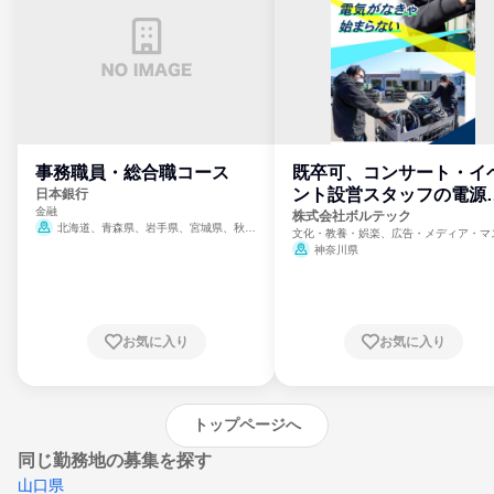
事務職員・総合職コース
既卒可、コンサート・イ
ント設営スタッフの電源
日本銀行
金融
門
株式会社ボルテック
北海道、青森県、岩手県、宮城県、秋田
文化・教養・娯楽、広告・メディア・マ
県、山形県、福島県、茨城県、群馬県、埼玉
ミ、電力・ガス・水道・エネルギー
神奈川県
県、東京都、神奈川県、新潟県、富山県、石
川県、福井県、山梨県、長野県、静岡県、愛
知県、京都府、大阪府、兵庫県、鳥取県、島
根県、岡山県、広島県、山口県、徳島県、香
川県、愛媛県、高知県、福岡県、佐賀県、長
お気に入り
お気に入り
崎県、熊本県、大分県、宮崎県、鹿児島県、
沖縄県
トップページへ
同じ勤務地の募集を探す
山口県