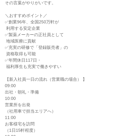
その言葉がやりがいです。

＼おすすめポイント／

✅創業96年、全国250万軒が

 利用する安定企業

✅製薬メーカーの正社員として

 地域医療に貢献

✅充実の研修で「登録販売者」の

 資格取得も可能

✅年間休日117日・

 福利厚生も充実で働きやすい

【新入社員一日の流れ（営業職の場合） 】

09:00

出社・朝礼・準備

10:00

営業所を出発

（社用車で担当エリアへ）

11:00

お客様宅を訪問

（1日15軒程度）
