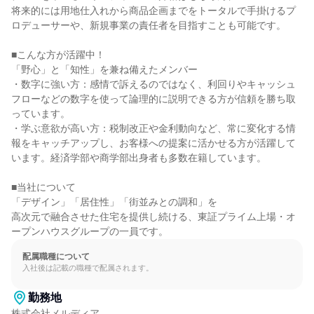
将来的には用地仕入れから商品企画までをトータルで手掛けるプ
ロデューサーや、新規事業の責任者を目指すことも可能です。

■こんな方が活躍中！

「野心」と「知性」を兼ね備えたメンバー

・数字に強い方：感情で訴えるのではなく、利回りやキャッシュ
フローなどの数字を使って論理的に説明できる方が信頼を勝ち取
っています。

・学ぶ意欲が高い方：税制改正や金利動向など、常に変化する情
報をキャッチアップし、お客様への提案に活かせる方が活躍して
います。経済学部や商学部出身者も多数在籍しています。

■当社について

「デザイン」「居住性」「街並みとの調和」を

高次元で融合させた住宅を提供し続ける、東証プライム上場・オ
ープンハウスグループの一員です。
配属職種について
入社後は記載の職種で配属されます。
勤務地
株式会社メルディア
