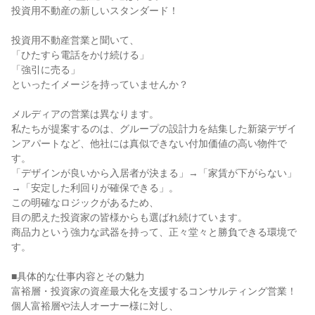
投資用不動産の新しいスタンダード！

投資用不動産営業と聞いて、

「ひたすら電話をかけ続ける」

「強引に売る」

といったイメージを持っていませんか？

メルディアの営業は異なります。

私たちが提案するのは、グループの設計力を結集した新築デザイ
ンアパートなど、他社には真似できない付加価値の高い物件で
す。

「デザインが良いから入居者が決まる」→「家賃が下がらない」
→「安定した利回りが確保できる」。

この明確なロジックがあるため、

目の肥えた投資家の皆様からも選ばれ続けています。

商品力という強力な武器を持って、正々堂々と勝負できる環境で
す。

■具体的な仕事内容とその魅力

富裕層・投資家の資産最大化を支援するコンサルティング営業！

個人富裕層や法人オーナー様に対し、
