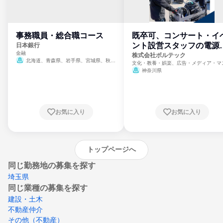
事務職員・総合職コース
既卒可、コンサート・イ
ント設営スタッフの電源
日本銀行
金融
門
株式会社ボルテック
北海道、青森県、岩手県、宮城県、秋田
文化・教養・娯楽、広告・メディア・マ
県、山形県、福島県、茨城県、群馬県、埼玉
ミ、電力・ガス・水道・エネルギー
神奈川県
県、東京都、神奈川県、新潟県、富山県、石
川県、福井県、山梨県、長野県、静岡県、愛
知県、京都府、大阪府、兵庫県、鳥取県、島
根県、岡山県、広島県、山口県、徳島県、香
川県、愛媛県、高知県、福岡県、佐賀県、長
お気に入り
お気に入り
崎県、熊本県、大分県、宮崎県、鹿児島県、
沖縄県
トップページへ
同じ勤務地の募集を探す
埼玉県
同じ業種の募集を探す
建設・土木
不動産仲介
その他（不動産）