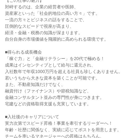
【この仕事の魅力】

対峙するのは、企業の経営者や医師、

資産家といった「社会的地位の高い方々」です。

一流の方々とビジネスの話をすることで、

圧倒的なスピードで視座が高まり、

経済・金融・税務の知識が深まります。

自分自身の市場価値を飛躍的に高められる環境です。

■得られる成長機会

「稼ぐ力」と「金融リテラシー」を20代で極める！

成果はインセンティブとして給与に還元され、

入社数年で年収1000万円を超える社員も珍しくありません。

若いうちから大きな資本を築くことが可能です。

また、不動産知識だけでなく、

融資付け（ファイナンス）や節税知識など、

金融コンサルタント並みの専門性が身につきます。

宅建などの資格取得支援も充実しています。

■入社後のキャリアについて

実力次第でスピード昇格！事業を牽引するリーダーへ！

年齢・社歴に関係なく、実績に応じてポストを用意します。

チームを率いるマネージャーへの昇格はもちろん、
