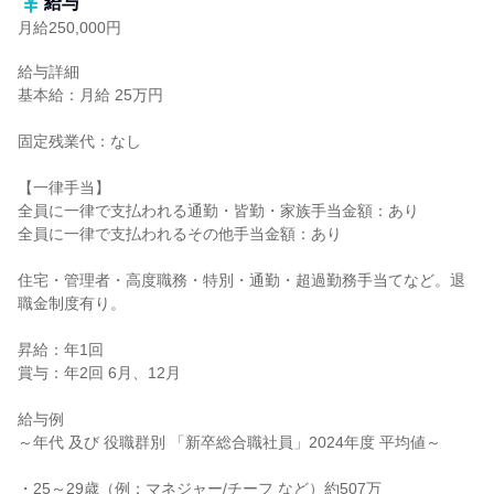
給与
月給250,000円
給与詳細

基本給：月給 25万円

固定残業代：なし

【一律手当】

全員に一律で支払われる通勤・皆勤・家族手当金額：あり

全員に一律で支払われるその他手当金額：あり

住宅・管理者・高度職務・特別・通勤・超過勤務手当てなど。退
職金制度有り。

昇給：年1回

賞与：年2回 6月、12月

給与例

～年代 及び 役職群別 「新卒総合職社員」2024年度 平均値～

・25～29歳（例：マネジャー/チーフ など）約507万
