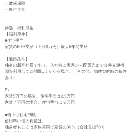
・健康保険

・厚生年金

待遇・福利厚生

【福利厚生】

■住宅手当

家賃の50%支給（上限3万円）最大5年間支給

【適応条件】

独身の新卒社員であり、入社時に実家から配属先まで公共交通機
関を利用して2時間以上かかる場合。（その他、物件契約時の条件
あり）

Ex,

家賃5万円の場合、住宅手当は2.5万円

家賃７万円の場合、住宅手当は３万円

■借上げ社宅制度

使用料の個人負担は、

独身者もしくは家族帯同で家賃の30％（会社負担70％）
