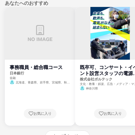
あなたへのおすすめ
事務職員・総合職コース
既卒可、コンサート・イ
ント設営スタッフの電源
日本銀行
金融
門
株式会社ボルテック
北海道、青森県、岩手県、宮城県、秋田
文化・教養・娯楽、広告・メディア・マ
県、山形県、福島県、茨城県、群馬県、埼玉
ミ、電力・ガス・水道・エネルギー
神奈川県
県、東京都、神奈川県、新潟県、富山県、石
川県、福井県、山梨県、長野県、静岡県、愛
知県、京都府、大阪府、兵庫県、鳥取県、島
根県、岡山県、広島県、山口県、徳島県、香
川県、愛媛県、高知県、福岡県、佐賀県、長
お気に入り
お気に入り
崎県、熊本県、大分県、宮崎県、鹿児島県、
沖縄県