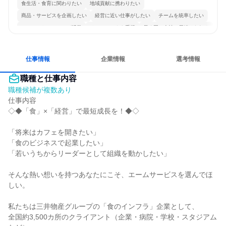
食生活・食育に関わりたい
地域貢献に携わりたい
商品・サービスを企画したい
経営に近い仕事がしたい
チームを統率したい
コミュニケーションが活発
チームワークを重視
長く同じ会社に居続けられる
多様な職種の人と関われる
若手が裁量を持てる環境
仕事情報
企業情報
選考情報
職種と仕事内容
職種候補が複数あり
仕事内容

◇◆「食」×「経営」で最短成長を！◆◇

「将来はカフェを開きたい」

「食のビジネスで起業したい」

「若いうちからリーダーとして組織を動かしたい」

そんな熱い想いを持つあなたにこそ、エームサービスを選んでほ
しい。

私たちは三井物産グループの「食のインフラ」企業として、

全国約3,500カ所のクライアント（企業・病院・学校・スタジアム