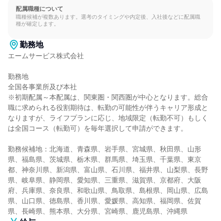
配属職種について
職種候補が複数あります。選考のタイミングや内定後、入社後などに配属職
種が確定します。
勤務地
エームサービス株式会社

勤務地

全国各事業所及び本社

※初期配属～本配属は、関東圏・関西圏が中心となります。総合
職に求められる役割期待は、転勤の可能性が伴うキャリア形成と
なりますが、ライフプランに応じ、地域限定（転勤不可）もしく
は全国コース（転勤可）を毎年選択して申請ができます。

勤務候補地：北海道、青森県、岩手県、宮城県、秋田県、山形
県、福島県、茨城県、栃木県、群馬県、埼玉県、千葉県、東京
都、神奈川県、新潟県、富山県、石川県、福井県、山梨県、長野
県、岐阜県、静岡県、愛知県、三重県、滋賀県、京都府、大阪
府、兵庫県、奈良県、和歌山県、鳥取県、島根県、岡山県、広島
県、山口県、徳島県、香川県、愛媛県、高知県、福岡県、佐賀
県、長崎県、熊本県、大分県、宮崎県、鹿児島県、沖縄県