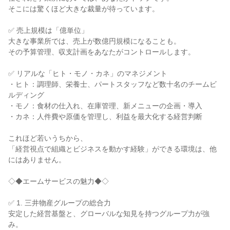
そこには驚くほど大きな裁量が待っています。

✅ 売上規模は「億単位」

大きな事業所では、売上が数億円規模になることも。

その予算管理、収支計画をあなたがコントロールします。

✅ リアルな「ヒト・モノ・カネ」のマネジメント

・ヒト：調理師、栄養士、パートスタッフなど数十名のチームビ
ルディング

・モノ：食材の仕入れ、在庫管理、新メニューの企画・導入

・カネ：人件費や原価を管理し、利益を最大化する経営判断

これほど若いうちから、

「経営視点で組織とビジネスを動かす経験」ができる環境は、他
にはありません。

◇◆エームサービスの魅力◆◇

✅ 1. 三井物産グループの総合力

安定した経営基盤と、グローバルな知見を持つグループ力が強
み。
