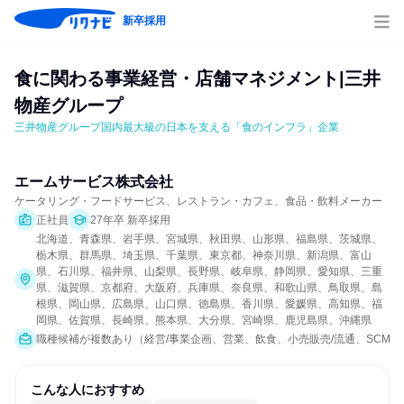
新卒採用
食に関わる事業経営・店舗マネジメント|三井
物産グループ
三井物産グループ国内最大級の日本を支える「食のインフラ」企業
エームサービス株式会社
ケータリング・フードサービス、レストラン・カフェ、食品・飲料メーカー
正社員
27年卒 新卒採用
北海道、青森県、岩手県、宮城県、秋田県、山形県、福島県、茨城県、
栃木県、群馬県、埼玉県、千葉県、東京都、神奈川県、新潟県、富山
県、石川県、福井県、山梨県、長野県、岐阜県、静岡県、愛知県、三重
県、滋賀県、京都府、大阪府、兵庫県、奈良県、和歌山県、鳥取県、島
根県、岡山県、広島県、山口県、徳島県、香川県、愛媛県、高知県、福
岡県、佐賀県、長崎県、熊本県、大分県、宮崎県、鹿児島県、沖縄県
職種候補が複数あり（経営/事業企画、営業、飲食、小売販売/流通、SCM/生
こんな人におすすめ