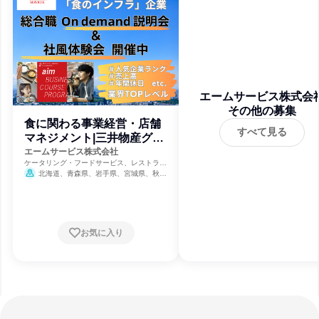
エームサービス株式会
その他の募集
食に関わる事業経営・店舗
すべて見る
マネジメント|三井物産グル
ープ
エームサービス株式会社
ケータリング・フードサービス、レストラ
ン・カフェ、食品・飲料メーカー
北海道、青森県、岩手県、宮城県、秋田
県、山形県、福島県、茨城県、栃木県、群馬
県、埼玉県、千葉県、東京都、神奈川県、新
潟県、富山県、石川県、福井県、山梨県、長
野県、岐阜県、静岡県、愛知県、三重県、滋
賀県、京都府、大阪府、兵庫県、奈良県、和
お気に入り
歌山県、鳥取県、島根県、岡山県、広島県、
山口県、徳島県、香川県、愛媛県、高知県、
福岡県、佐賀県、長崎県、熊本県、大分県、
宮崎県、鹿児島県、沖縄県