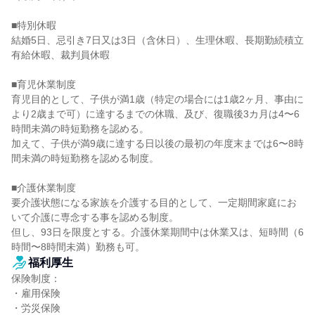
■特別休暇

結婚5日、忌引き7日又は3日（含休日）、生理休暇、長期勤続積立
有給休暇、裁判員休暇

■育児休業制度

育児目的として、子供が満1歳（特定の場合には1歳2ヶ月、事由に
より2歳まで可）に達するまでの休職、及び、復職後3カ月は4〜6
時間未満の時短勤務を認める。

加えて、子供が満9歳に達する日以後の最初の年度末までは6〜8時
間未満の時短勤務を認める制度。

■介護休業制度

要介護状態になる家族を介護する目的として、一定期間家庭にお
いて介護に専念する事を認める制度。

但し、93日を限度とする。介護休業期間中は休業又は、短時間（6
時間〜8時間未満）勤務も可。
福利厚生
保険制度：

・雇用保険

・労災保険
