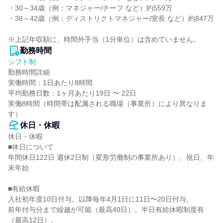
・30～34歳（例：マネジャー/チーフ など）約559万

・38～42歳（例：ディストリクトマネジャー/室長 など）約847万

※上記年収額に、時間外手当（1分単位）は含めていません。
勤務時間
シフト制
勤務時間詳細

実働時間：1日あたり8時間

平均勤務日数：1ヶ月あたり19日 〜 22日

実働8時間（時間帯は配属される職場（事業所）により異なりま
す）
休日・休暇
休日・休暇

■休日について

年間休日122日 週休2日制（変形労働制の事業所あり）、祝日、年
末年始

■有給休暇

入社初年度10日付与。以降毎年4月1日に11日〜20日付与。

前年付与分まで繰越が可能（最高40日）。半日有給休暇制度有
（最高12日）。
