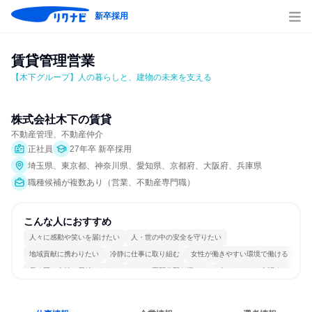
新卒採用
賃貸管理営業
【木下グループ】人の暮らしと、建物の未来を支える
株式会社木下の賃貸
不動産管理、不動産仲介
正社員
27年卒 新卒採用
埼玉県、東京都、神奈川県、愛知県、京都府、大阪府、兵庫県
職種候補が複数あり（営業、不動産専門職）
こんな人におすすめ
人々に感動や笑いを届けたい
人・世の中の安全を守りたい
地域貢献に携わりたい
冷静に仕事に取り組む
女性が働きやすい環境で働ける
長く同じ会社に居続けられる
一つの専門分野を極める
人とたくさん会話する