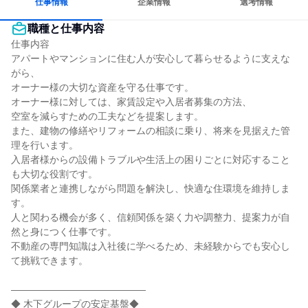
仕事情報
企業情報
選考情報
職種と仕事内容
仕事内容

アパートやマンションに住む人が安心して暮らせるように支えな
がら、

オーナー様の大切な資産を守る仕事です。

オーナー様に対しては、家賃設定や入居者募集の方法、

空室を減らすための工夫などを提案します。

また、建物の修繕やリフォームの相談に乗り、将来を見据えた管
理を行います。

入居者様からの設備トラブルや生活上の困りごとに対応すること
も大切な役割です。

関係業者と連携しながら問題を解決し、快適な住環境を維持しま
す。

人と関わる機会が多く、信頼関係を築く力や調整力、提案力が自
然と身につく仕事です。

不動産の専門知識は入社後に学べるため、未経験からでも安心し
て挑戦できます。

――――――――――――――

◆ 木下グループの安定基盤◆
