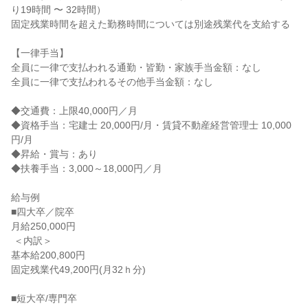
り19時間 〜 32時間）

固定残業時間を超えた勤務時間については別途残業代を支給する

【一律手当】

全員に一律で支払われる通勤・皆勤・家族手当金額：なし

全員に一律で支払われるその他手当金額：なし

◆交通費：上限40,000円／月

◆資格手当：宅建士 20,000円/月・賃貸不動産経営管理士 10,000
円/月

◆昇給・賞与：あり

◆扶養手当：3,000～18,000円／月

給与例

■四大卒／院卒

月給250,000円

 ＜内訳＞

基本給200,800円

固定残業代49,200円(月32ｈ分)

■短大卒/専門卒
