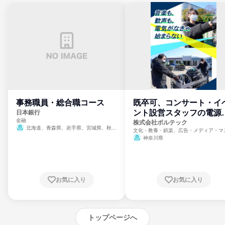
事務職員・総合職コース
既卒可、コンサート・イ
ント設営スタッフの電源
日本銀行
金融
門
株式会社ボルテック
北海道、青森県、岩手県、宮城県、秋田
文化・教養・娯楽、広告・メディア・マ
県、山形県、福島県、茨城県、群馬県、埼玉
ミ、電力・ガス・水道・エネルギー
神奈川県
県、東京都、神奈川県、新潟県、富山県、石
川県、福井県、山梨県、長野県、静岡県、愛
知県、京都府、大阪府、兵庫県、鳥取県、島
根県、岡山県、広島県、山口県、徳島県、香
川県、愛媛県、高知県、福岡県、佐賀県、長
お気に入り
お気に入り
崎県、熊本県、大分県、宮崎県、鹿児島県、
沖縄県
トップページへ