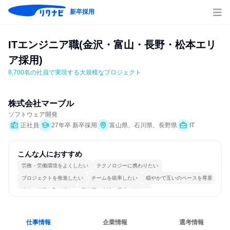
新卒採用
ITエンジニア職(金沢・富山・長野・松本エリ
ア採用)
8,700名の社員で実現する大規模なプロジェクト
株式会社マーブル
ソフトウェア開発
正社員
27年卒 新卒採用
富山県、石川県、長野県
IT
こんな人におすすめ
労務・労働環境をよくしたい
テクノロジーに携わりたい
プロジェクトを推進したい
チームを統率したい
穏やかで互いのペースを尊重
冷静に仕事に取り組む
長く同じ会社に居続けられる
自分の好きな時間で働ける
多様な職種の人と関われる
一つの専門分野を極める
仕事情報
企業情報
選考情報