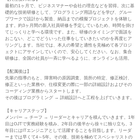
最初の1ヶ月で、ビジネスマナーや会社の理念などを習得。次に基
礎的な技術研修として、プログラミング用語などを学び、グルー
プワークで設計から製造、納品までの模擬プロジェクトを体験し
ます。約3ヶ月間の新入社員研修を予定しているため、時間を掛け
てじっくりと学べる環境です。また、研修のタイミングで面談を
おこない、どこでどういった仕事をしていきたいのかを再度ヒア
リングします。当社では、本人の希望と適性を見極めて各プロジ
ェクトにアサインしていくので、安心してください。なお、集合
研修は、全国の社員が一斉に学べるように、オンラインも活用。

【配属後は】

先輩の指導のもと、障害時の原因調査、箇所の特定、修正検討、
修正といった業務や、仕様変更の際に一部の詳細設計およびその
コーディング業務からスタートします。

その後はプログラミング → 詳細設計へと工程を上げていきます。

【キャリアステップ】

メンバー → チーフ → リーダーとキャリアを積んでいきます。1年
目はOJTで実務経験を積み、2年目の後半から徐々に独り立ち、3
年目にはITエンジニアとして活躍することを目指します。リーダ
ーまでは早くて4～5年。その後、技術を極めてスペシャリストの