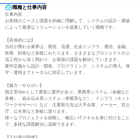
職種と仕事内容
仕事内容

お客様のニーズと課題を的確に理解して、システムの設計・構築
によって最適なソリューションを提案していく職種です。

【具体的には】

当社が携わる業界は、製造、流通、社会インフラ、通信、金融、
医療、防衛など多岐にわたります。さまざまなプロジェクトの上
流工程から深く関わり、お客様の課題を解決していきます。

要件定義から設計・開発、プログラミング、システムの導入、保
守・運用までトータルに対応しています。

【魅力・やりがい】

独立系SIerとして豊富に案件があり、業務系システム（金融など
多種）、組み込み系システム（車載系など）、インフラ（ネット
ワークやサーバ）など、主要取引先は大手企業、メーカー、官公
庁、公共系など多岐に渡ります。

様々なプロジェクトを経験し、幅広いITスキルを身に付けること
で、多様な課題解決に貢献できます。

【入社後の研修】
