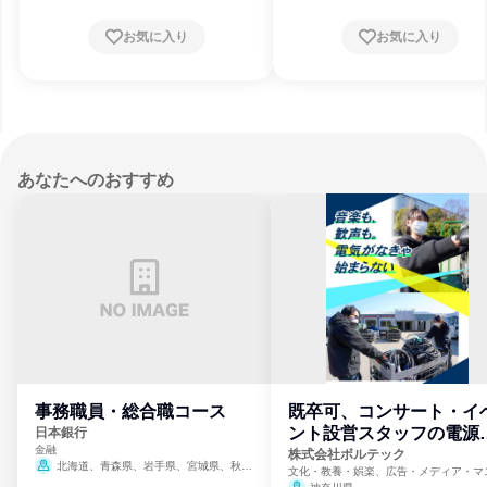
お気に入り
お気に入り
あなたへのおすすめ
事務職員・総合職コース
既卒可、コンサート・イ
ント設営スタッフの電源
日本銀行
金融
門
株式会社ボルテック
北海道、青森県、岩手県、宮城県、秋田
文化・教養・娯楽、広告・メディア・マ
県、山形県、福島県、茨城県、群馬県、埼玉
ミ、電力・ガス・水道・エネルギー