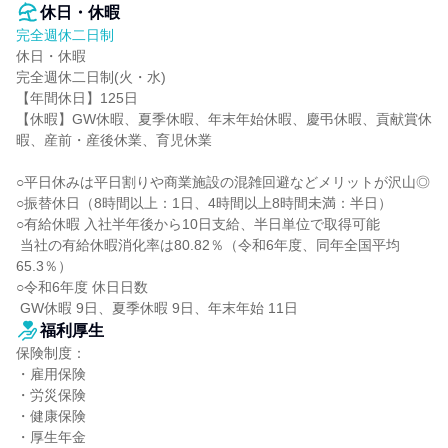
休日・休暇
完全週休二日制
休日・休暇

完全週休二日制(火・水)

【年間休日】125日

【休暇】GW休暇、夏季休暇、年末年始休暇、慶弔休暇、貢献賞休
暇、産前・産後休業、育児休業

○平日休みは平日割りや商業施設の混雑回避などメリットが沢山◎

○振替休日（8時間以上：1日、4時間以上8時間未満：半日）

○有給休暇 入社半年後から10日支給、半日単位で取得可能

 当社の有給休暇消化率は80.82％（令和6年度、同年全国平均
65.3％）

○令和6年度 休日日数

 GW休暇 9日、夏季休暇 9日、年末年始 11日
福利厚生
保険制度：

・雇用保険

・労災保険

・健康保険

・厚生年金
