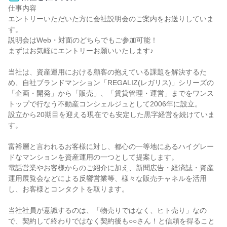
仕事内容

エントリーいただいた方に会社説明会のご案内をお送りしていま
す。

説明会はWeb・対面のどちらでもご参加可能！

まずはお気軽にエントリーお願いいたします♪

当社は、資産運用における顧客の抱えている課題を解決するた
め、自社ブランドマンション「REGALIZ(レガリス)」シリーズの
「企画・開発」から「販売」、「賃貸管理・運営」までをワンス
トップで行なう不動産コンシェルジュとして2006年に設立。

設立から20期目を迎える現在でも安定した黒字経営を続けていま
す。

富裕層と言われるお客様に対し、都心の一等地にあるハイグレー
ドなマンションを資産運用の一つとして提案します。

電話営業やお客様からのご紹介に加え、新聞広告・経済誌・資産
運用展覧会などによる反響営業等、様々な販売チャネルを活用
し、お客様とコンタクトを取ります。

当社社員が意識するのは、「物売りではなく、ヒト売り」なの
で、契約して終わりではなく契約後も○○さん！と信頼を得ること