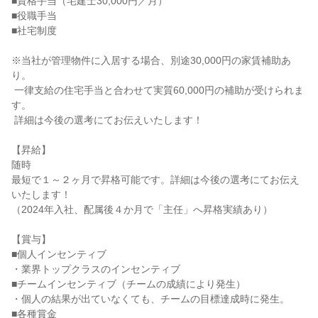
■資格手当（宅建士30,000円／月）

■役職手当

■社宅制度

※当社が管理物件に入居する場合、別途30,000円の家賃補助あ
り。

 一律支給の住宅手当と合わせて実質60,000円の補助が受けられま
す。

 詳細は今後の選考にてお伝えいたします！

【昇給】

随時

最短で１～２ヶ月で昇格可能です。詳細は今後の選考にてお伝え
いたします！

（2024年入社、配属後４か月で「主任」へ昇格実績あり）

【賞与】

■個人インセンティブ

・業界トップクラスのインセンティブ

■チームインセンティブ（チームの成績により発生）

・個人の結果が出ていなくても、チームの目標達成時に発生。

■各種賞金
