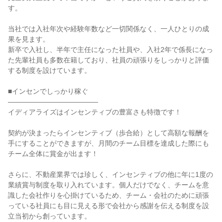
す。

当社では入社年次や経験年数など一切関係なく、一人ひとりの成
果を見ます。

新卒で入社し、半年で主任になった社員や、入社2年で係長になっ
た先輩社員も多数在籍しており、社員の頑張りをしっかりと評価
する制度を設けています。

■インセンでしっかり稼ぐ

―――――――――――――

イディアライズはインセンティブの豊富さも特徴です！

契約が決まったらインセンティブ（歩合給）として高額な報酬を
手にすることができますが、月間のチーム目標を達成した際にも
チーム全体に賞金が出ます！

さらに、不動産業界では珍しく、インセンティブの他に年に1度の
業績賞与制度を取り入れています。個人だけでなく、チームを意
識した会社作りを心掛けているため、チーム・会社のために頑張
っている社員にも目に見える形で会社から感謝を伝える制度を設
立当初から創っています。
