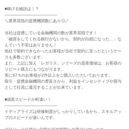
■稼げる秘訣は！？

―――――――――――――

＼業界屈指の提携機関数にあり◎／

当社は提携している金融機関の数が業界屈指です！

「融資をしてくれる銀行がないから、契約が白紙になった…」な
んていう不安はありません！

他社で契約できなかったお客様が当社で契約に至ったというケー
スも多数ございます。

また、上記に加え「レガリス」シリーズの資産価値は、お客様の
リピート購入にもつながります。

実に67％のお客様が2件以上をご購入いただいております。

取引・提携金融機関の豊富さから、利益をインセンティブや賞与
として社員に還元することが出来ています。

■成長スピードが桁違い！

―――――――――――――

イディアライズは研修制度がしっかりしているから、スキルアッ
プのスピードが速いんです。
