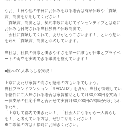
なお、土日や他の平日にお休みを取る場合は有給休暇や「貢献
賞」制度を活用してください！

「貢献賞」制度とは、契約本数に応じてインセンティブとは別に
お休みも付与される当社独自の休暇制度で、

「会社に貢献してくれて、ありがとうございます！」という想い
を込め「貢献賞」制度と命名しています。

当社は、社員の健康と働きやすさを第一に誰もが仕事とプライベ
ートの両立を実現できる環境を整えています！

■憧れの1人暮らしを実現！

―――――――――――――

上京にあたり家賃の高さが懸念の方もいるでしょう。

自社ブランドマンション「REGALIZ」を含め、当社が管理してい
る物件にご入居される場合は家賃補助として月30,000円を支給！

一律支給の住宅手当と合わせて実質月60,000円の補助が受けられ
るため、

「上京して都内で働きたい！」「社会人になるから一人暮らし
を！」と考えている方は、ぜひご活用ください！

※ご希望の方は面接時にお聞きください。
