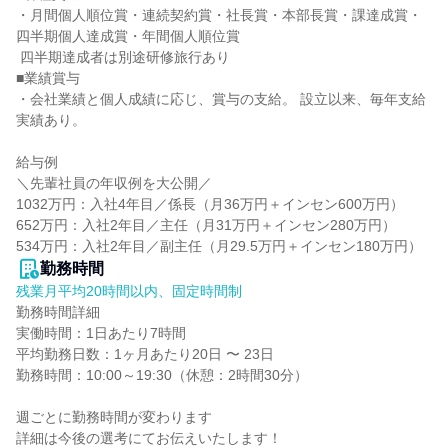
・月間個人順位賞・連続契約賞・社長賞・本部長賞・課達成賞・
四半期個人達成賞・年間個人順位賞

 四半期達成者は別途研修旅行あり

■業績賞与

・会社業績と個人成績に応じ、賞与の支給。 設立以来、毎年支給
実績あり。

給与例

＼先輩社員の年収例を大公開／

1032万円：入社4年目／係長（月36万円＋インセン600万円）

652万円：入社2年目／主任（月31万円＋インセン280万円）

534万円：入社2年目／副主任（月29.5万円＋インセン180万円）
勤務時間
残業月平均20時間以内、固定時間制
勤務時間詳細

実働時間：1日あたり7時間

平均勤務日数：1ヶ月あたり20日 〜 23日

勤務時間：10:00～19:30（休憩：2時間30分）

週ごとに勤務時間が変わります

詳細は今後の選考にてお伝えいたします！