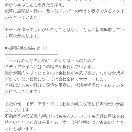
輩から学ぶことも重要だと考え、

頻繁に席移動を行い、色々なメンバーの考えを吸収できるスタイ
ルをとっています。

チームが違ってもいがみ合うことはなく、ともに切磋琢磨してい
く環境があります。

■人間関係の悩みゼロ！

―――――――――――――

「一人はみんなのために、みんなは一人のために」

イディアライズにはこの精神が根付いています。

誰かが契約を取ったときには全社員が本気で喜び、なかなか成果
が出ていない社員に対しては会社全体でサポートします。

当社は誰しもが輝ける環境を用意し、就活生皆様のチャレンジを
お待ちしています！

上記の他、イディアライズには社員の成長を望む代表の想いが詰
まっています。

不動産業や営業職志望の方はもちろん、少しでも当社に興味をお
持ちいただけた方は是非とも一度、会社説明会にご参加いただき
たいと思います。
