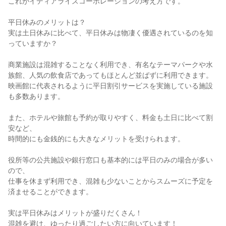
これがイディアライズコーポレーションの考え方です。

平日休みのメリットは？

実は土日休みに比べて、平日休みは物凄く優遇されているのを知
っていますか？

商業施設は混雑することなく利用でき、有名なテーマパークや水
族館、人気の飲食店であってもほとんど並ばずに利用できます。

映画館に代表されるように平日割引サービスを実施している施設
も多数あります。

また、ホテルや旅館も予約が取りやすく、料金も土日に比べて割
安など、

時間的にも金銭的にも大きなメリットを受けられます。

役所等の公共施設や銀行窓口も基本的には平日のみの場合が多い
ので、

仕事を休まず利用でき、混雑も少ないことからスムーズに予定を
済ませることができます。

実は平日休みはメリットが盛りだくさん！

混雑を避け、ゆったり過ごしたい方に向いています！
