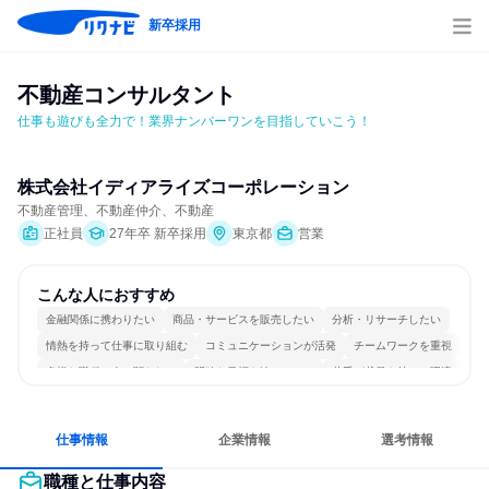
新卒採用
不動産コンサルタント
仕事も遊びも全力で！業界ナンバーワンを目指していこう！
株式会社イディアライズコーポレーション
不動産管理、不動産仲介、不動産
正社員
27年卒 新卒採用
東京都
営業
こんな人におすすめ
金融関係に携わりたい
商品・サービスを販売したい
分析・リサーチしたい
情熱を持って仕事に取り組む
コミュニケーションが活発
チームワークを重視
多様な職種の人と関われる
明確な目標を追いかける
若手が裁量を持てる環境
人とたくさん会話する
仕事情報
企業情報
選考情報
職種と仕事内容