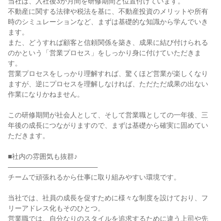
当社は、入社後3か月間を研修期間と位置付けています。

不動産に関する法律や税法を基に、不動産投資のメリットや所有
時のシミュレーションなど、まずは基礎的な知識から学んでいき
ます。

また、どうすれば顧客と信頼関係を築き、成果に結び付けられる
のかという「営業プロセス」をしっかり身に付けていただきま
す。

営業プロセスをしっかり理解すれば、驚くほど営業が楽しくなり
ますが、逆にプロセスを理解しなければ、ただただ成果の出ない
作業になりかねません。

この研修期間が社会人として、そして営業職としての一年後、三
年後の成長につながりますので、まずは基礎から確実に固めてい
ただきます。

■社内の雰囲気も抜群♪

―――――――――――――

チームで頑張れるから仕事に取り組みやすい環境です。

当社では、社員の成長を促すために様々な制度を設けており、フ
リーアドレス化もそのひとつ。

営業職では、自分なりのスタイルを追求するために違う上司や先