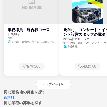
事務職員・総合職コース
既卒可、コンサート・イ
ント設営スタッフの電源
日本銀行
金融
門
株式会社ボルテック
北海道、青森県、岩手県、宮城県、秋田
文化・教養・娯楽、広告・メディア・マ
県、山形県、福島県、茨城県、群馬県、埼玉
ミ、電力・ガス・水道・エネルギー
神奈川県
県、東京都、神奈川県、新潟県、富山県、石
川県、福井県、山梨県、長野県、静岡県、愛
知県、京都府、大阪府、兵庫県、鳥取県、島
根県、岡山県、広島県、山口県、徳島県、香
川県、愛媛県、高知県、福岡県、佐賀県、長
お気に入り
お気に入り
崎県、熊本県、大分県、宮崎県、鹿児島県、
沖縄県
トップページへ
同じ勤務地の募集を探す
東京都
同じ業種の募集を探す