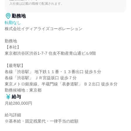
入社後は記載の職種で配属されます。
勤務地
転勤なし
株式会社イディアライズコーポレーション

勤務地

【本社】

東京都渋谷区渋谷1-7-7 住友不動産青山通ビル9階

【最寄駅】

各線「渋谷駅」 地下鉄１１番・１３番出口 徒歩５分

各線「渋谷駅」 ＪＲ宮益坂口 徒歩７分

東京メトロ銀座線、半蔵門線「表参道駅」 Ｂ２出口 徒歩８分

勤務候補地：東京都
給与
月給280,000円
給与詳細

※基本給・固定残業代・一律手当の総額
