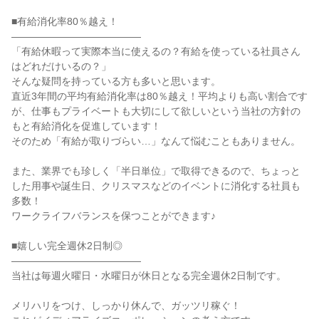
■有給消化率80％越え！

―――――――――――――

「有給休暇って実際本当に使えるの？有給を使っている社員さん
はどれだけいるの？」

そんな疑問を持っている方も多いと思います。

直近3年間の平均有給消化率は80％越え！平均よりも高い割合です
が、仕事もプライベートも大切にして欲しいという当社の方針の
もと有給消化を促進しています！

そのため「有給が取りづらい…」なんて悩むこともありません。

また、業界でも珍しく「半日単位」で取得できるので、ちょっと
した用事や誕生日、クリスマスなどのイベントに消化する社員も
多数！

ワークライフバランスを保つことができます♪

■嬉しい完全週休2日制◎

―――――――――――――

当社は毎週火曜日・水曜日が休日となる完全週休2日制です。

メリハリをつけ、しっかり休んで、ガッツリ稼ぐ！
