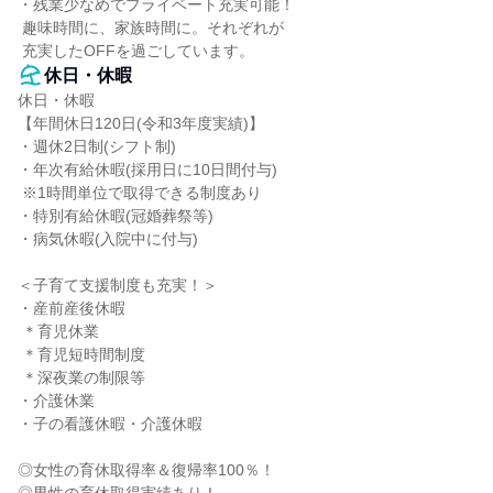
・残業少なめでプライベート充実可能！

 趣味時間に、家族時間に。それぞれが

 充実したOFFを過ごしています。
休日・休暇
休日・休暇

【年間休日120日(令和3年度実績)】

・週休2日制(シフト制)

・年次有給休暇(採用日に10日間付与)

 ※1時間単位で取得できる制度あり

・特別有給休暇(冠婚葬祭等)

・病気休暇(入院中に付与)

＜子育て支援制度も充実！＞

・産前産後休暇

 ＊育児休業

 ＊育児短時間制度

 ＊深夜業の制限等

・介護休業

・子の看護休暇・介護休暇

◎女性の育休取得率＆復帰率100％！
