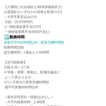
【入職時に社会福祉士/精神保健福祉士/

介護福祉士いずれかの資格を取得の方】

・大学卒業見込みの方

 月給：25万5905円

 (一律処遇改善手当5万円、

 一律特殊業務手当9805円含む)
勤務時間
残業月平均20時間以内、変形労働時間制
勤務時間詳細

総労働時間：1週あたり40時間

【交代制勤務】

日勤 8:30～17:30

※早番・遅番・夜勤は、配属先施設に

 よって異なります。

※1ヶ月単位の変形労働時間制

 週平均実働40時間以内

＜基本定時退社＊残業ほぼなし＞

・月平均残業時間：1.4時間
