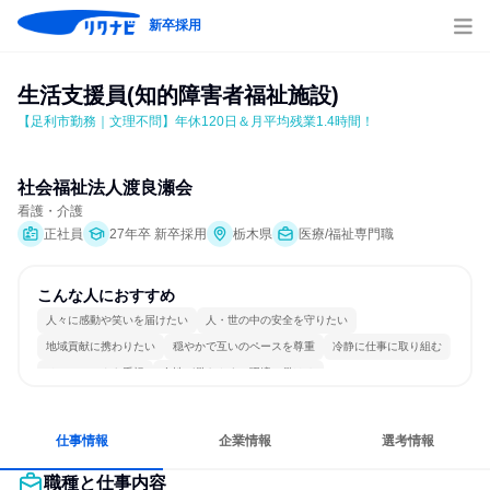
新卒採用
生活支援員(知的障害者福祉施設)
【足利市勤務｜文理不問】年休120日＆月平均残業1.4時間！
社会福祉法人渡良瀬会
看護・介護
正社員
27年卒 新卒採用
栃木県
医療/福祉専門職
こんな人におすすめ
人々に感動や笑いを届けたい
人・世の中の安全を守りたい
地域貢献に携わりたい
穏やかで互いのペースを尊重
冷静に仕事に取り組む
チームワークを重視
女性が働きやすい環境で働ける
長く同じ会社に居続けられる
一つの専門分野を極める
人とたくさん会話する
仕事情報
企業情報
選考情報
職種と仕事内容