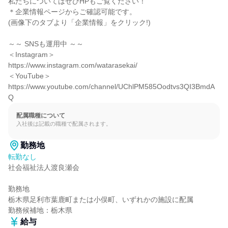
私たちについてはぜひHPもご覧ください！

＊企業情報ページからご確認可能です。

(画像下のタブより「企業情報」をクリック!)

～～ SNSも運用中 ～～

＜Instagram＞

https://www.instagram.com/watarasekai/

＜YouTube＞

https://www.youtube.com/channel/UChlPM585Oodtvs3QI3BmdA
Q
配属職種について
入社後は記載の職種で配属されます。
勤務地
転勤なし
社会福祉法人渡良瀬会

勤務地

栃木県足利市葉鹿町または小俣町、いずれかの施設に配属

勤務候補地：栃木県
給与