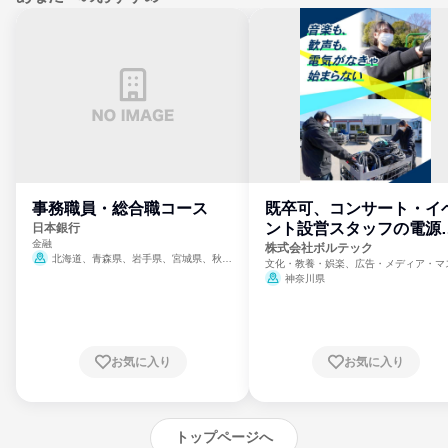
事務職員・総合職コース
既卒可、コンサート・イ
ント設営スタッフの電源
日本銀行
金融
門
株式会社ボルテック
北海道、青森県、岩手県、宮城県、秋田
文化・教養・娯楽、広告・メディア・マ
県、山形県、福島県、茨城県、群馬県、埼玉
ミ、電力・ガス・水道・エネルギー
神奈川県
県、東京都、神奈川県、新潟県、富山県、石
川県、福井県、山梨県、長野県、静岡県、愛
知県、京都府、大阪府、兵庫県、鳥取県、島
根県、岡山県、広島県、山口県、徳島県、香
川県、愛媛県、高知県、福岡県、佐賀県、長
お気に入り
お気に入り
崎県、熊本県、大分県、宮崎県、鹿児島県、
沖縄県
トップページへ