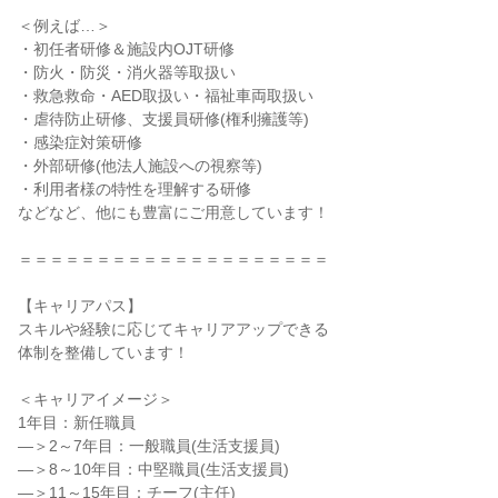
＜例えば…＞

・初任者研修＆施設内OJT研修

・防火・防災・消火器等取扱い

・救急救命・AED取扱い・福祉車両取扱い

・虐待防止研修、支援員研修(権利擁護等)

・感染症対策研修

・外部研修(他法人施設への視察等)

・利用者様の特性を理解する研修

などなど、他にも豊富にご用意しています！

＝＝＝＝＝＝＝＝＝＝＝＝＝＝＝＝＝＝＝＝

【キャリアパス】

スキルや経験に応じてキャリアアップできる

体制を整備しています！

＜キャリアイメージ＞

1年目：新任職員

―＞2～7年目：一般職員(生活支援員)

―＞8～10年目：中堅職員(生活支援員)

―＞11～15年目：チーフ(主任)
