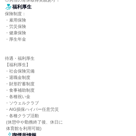
◎男性の育休取得実績あり！
福利厚生
保険制度：

・雇用保険

・労災保険

・健康保険

・厚生年金

待遇・福利厚生

【福利厚生】

・社会保険完備

・退職金制度

・財形貯蓄制度

・食事補助制度

・各種祝い金

・ソウェルクラブ

・AIG損保ハイパー任意労災

・各種クラブ活動

 (休憩中や勤務終了後、休日に

 体育館を利用可能)
喫煙所情報