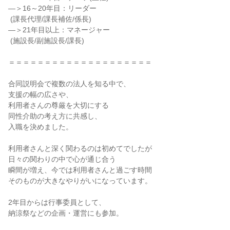
―＞16～20年目：リーダー

 (課長代理/課長補佐/係長)

―＞21年目以上：マネージャー

 (施設長/副施設長/課長)

＝＝＝＝＝＝＝＝＝＝＝＝＝＝＝＝＝＝＝＝

合同説明会で複数の法人を知る中で、

支援の幅の広さや、

利用者さんの尊厳を大切にする

同性介助の考え方に共感し、

入職を決めました。

利用者さんと深く関わるのは初めてでしたが

日々の関わりの中で心が通じ合う

瞬間が増え、今では利用者さんと過ごす時間

そのものが大きなやりがいになっています。

2年目からは行事委員として、

納涼祭などの企画・運営にも参加。
