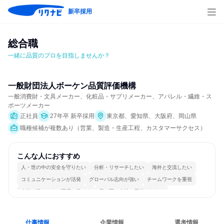
新卒採用
総合職
一緒に品質のプロを目指しませんか？
一般財団法人ボーケン品質評価機構
一般消費財・文具メーカー、化粧品・サプリメーカー、アパレル・繊維・ス
ポーツメーカー
正社員
27年卒 新卒採用
東京都、愛知県、大阪府、岡山県
職種候補が複数あり（営業、製造・生産工程、カスタマーサクセス）
こんな人におすすめ
人・世の中の安全を守りたい
分析・リサーチしたい
海外と交流したい
コミュニケーションが活発
グローバル志向が強い
チームワークを重視
女性が働きやすい環境で働ける
長く同じ会社に居続けられる
一つの専門分野を極める
若手が裁量を持てる環境
仕事情報
企業情報
選考情報