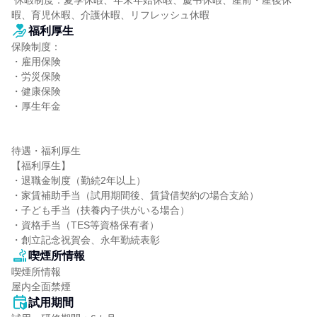
 休暇制度：夏季休暇、年末年始休暇、慶弔休暇、産前・産後休
暇、育児休暇、介護休暇、リフレッシュ休暇
福利厚生
保険制度：

・雇用保険

・労災保険

・健康保険

・厚生年金

待遇・福利厚生

【福利厚生】

・退職金制度（勤続2年以上）

・家賃補助手当（試用期間後、賃貸借契約の場合支給）

・子ども手当（扶養内子供がいる場合）

・資格手当（TES等資格保有者）

・創立記念祝賀会、永年勤続表彰
喫煙所情報
喫煙所情報

屋内全面禁煙
試用期間