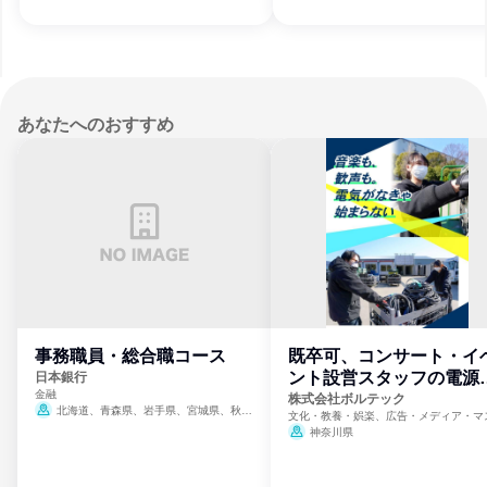
あなたへのおすすめ
事務職員・総合職コース
既卒可、コンサート・イ
ント設営スタッフの電源
日本銀行
金融
門
株式会社ボルテック
北海道、青森県、岩手県、宮城県、秋田
文化・教養・娯楽、広告・メディア・マ
県、山形県、福島県、茨城県、群馬県、埼玉
ミ、電力・ガス・水道・エネルギー
神奈川県
県、東京都、神奈川県、新潟県、富山県、石
川県、福井県、山梨県、長野県、静岡県、愛
知県、京都府、大阪府、兵庫県、鳥取県、島