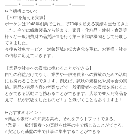
―――＊―――＊―――＊―――＊―――

⏩当機構について

【70年を超える実績】

ボーケンは1948年創業でこれまで70年を超える実績を重ねてきま
した。今では繊維製品から始まり、家具・化粧品・建材・食器等
様々な一般消費財の品質評価を行う第三者試験機関として発展し
てきました。

今後も対象サービス・対象領域の拡大進化を重ね、お客様・社会
の信頼に応えていきます。

【業界や社会への貢献に携わることができる】

自社の利益だけでなく、業界や一般消費者への貢献のための活動
にも携わることができます。例えば、試験の規格化や展示会の実
施。商品の表示内容の考案などで一般消費者への貢献を感じるこ
とができる活動にも携わることができます。店頭で並んだ商品を
見て「私が試験をしたものだ！」と気づくこともありますよ！

⏩おすすめポイント

⭐商品や素材への知識を高め、それをアウトプットできる。

⭐業界・一般消費者への貢献を仕事の中で感じることができる。

⭐安定した基盤の中で仕事に集中することができる