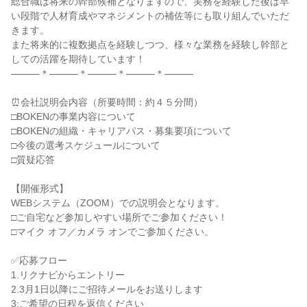
総合職は将来の幹部候補となりますので、実務を経験した後は早
い段階で人材育成やマネジメントの補佐等にも取り組んでいただ
きます。

また将来的に複数拠点を経験しつつ、様々な業務を経験し幹部と
しての活躍を期待しています！

―――＊―――＊―――＊―――＊―――

⏰会社説明会内容（所要時間：約４５分間）

□BOKENの事業内容について

□BOKENの組織・キャリアパス・募集要項について

□今後の選考スケジュールについて

□質疑応答

【開催形式】

WEBシステム（ZOOM）での説明会となります。

□ご自宅など参加しやすい場所でご参加ください！

□マイク オフ／カメラ オンでご参加ください。

✅応募フロー

1.リクナビからエントリー

2.3月1日以降にご招待メールをお送りします

3:ご希望の日程を返信ください
