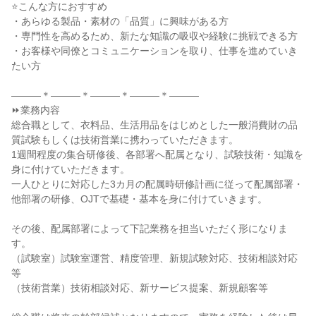
⭐こんな方におすすめ

・あらゆる製品・素材の「品質」に興味がある方

・専門性を高めるため、新たな知識の吸収や経験に挑戦できる方

・お客様や同僚とコミュニケーションを取り、仕事を進めていき
たい方

―――＊―――＊―――＊―――＊―――

⏩業務内容

総合職として、衣料品、生活用品をはじめとした一般消費財の品
質試験もしくは技術営業に携わっていただきます。

1週間程度の集合研修後、各部署へ配属となり、試験技術・知識を
身に付けていただきます。

一人ひとりに対応した3カ月の配属時研修計画に従って配属部署・
他部署の研修、OJTで基礎・基本を身に付けていきます。

その後、配属部署によって下記業務を担当いただく形になりま
す。

（試験室）試験室運営、精度管理、新規試験対応、技術相談対応
等

（技術営業）技術相談対応、新サービス提案、新規顧客等
