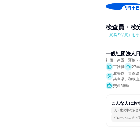
検査員・検
「貿易の品質」を守
一般社団法人
社団・連盟、運輸・
正社員
27
北海道、青森県
兵庫県、和歌山
交通/運輸
こんな人にお
人・世の中の安全
グローバル志向が