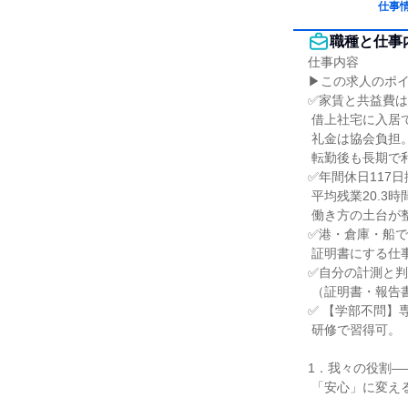
仕事
職種と仕事
仕事内容

▶この求人のポイ
✅家賃と共益費は
 借上社宅に入居でき、引越費用・敷金・

 礼金は協会負担。

 転勤後も長期で利用可能。

✅年間休日117日
 平均残業20.3時間／月。

 働き方の土台が整っている。

✅港・倉庫・船で
 証明書にする仕事

✅自分の計測と判
 （証明書・報告書）になります！

✅ 【学部不問】
 研修で習得可。

1．我々の役割―
 「安心」に変える仕事
