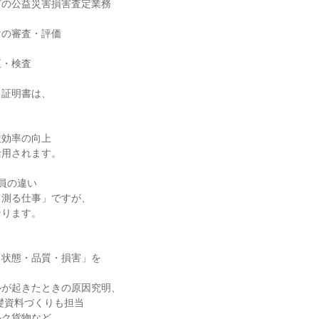
の公益災害損害査定業務

の審査・評価

・検査

証明書は、

効率の向上

用されます。

員の違い

測る仕事」ですが、

ります。

状態・品質・損害」を

が起きたときの原因究明、

ク貨物など、
