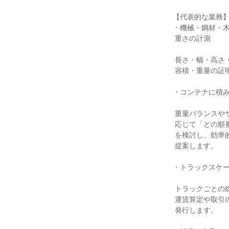
【代表的な業務】
・機械・鋼材・木
 重さの計測

 長さ・幅・高さ・本数などを測り、

 容積・重量の証明書を作成します。

・コンテナに積み
 重量バランスやサイズ、貨物の種類に

 応じて「どの順番・どの位置に積むか」

 を検討し、効率的で安全な積付を

 提案します。

・トラックスケー
 トラックごとの総重量を測定し、

 運賃算定や取引の基礎となるデータを

 発行します。
