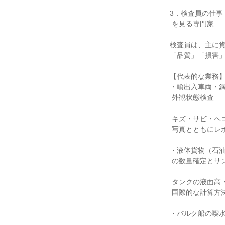
3．検査員の仕事 
 を見る専門家

検査員は、主に貨
「品質」「損害」
【代表的な業務】
・輸出入車両・鋼
 外観状態検査

 キズ・サビ・ヘコミ・汚れなどを確認し、

 写真とともにレポート化します。

・液体貨物（石油
 の数量確定とサンプリング

 タンクの液面高・温度などを測定し、

 国際的な計算方法で数量を算出します。

・バルク船の喫水