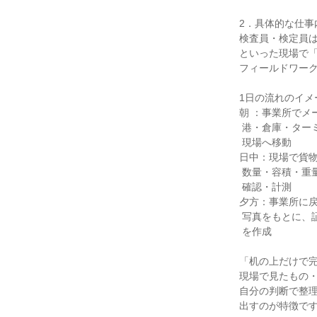
2．具体的な仕事内
検査員・検定員は
といった現場で「
フィールドワーク
1日の流れのイメー
朝 ：事業所でメ
 港・倉庫・ターミナルなどの

 現場へ移動

日中：現場で貨物
 数量・容積・重量、状態などを

 確認・計測

夕方：事業所に戻
 写真をもとに、証明書・調査報告書

 を作成

「机の上だけで完
現場で見たもの・
自分の判断で整理
出すのが特徴です