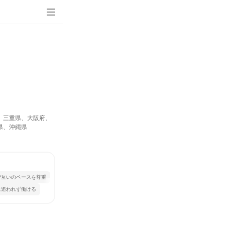
、三重県、大阪府、
県、沖縄県
で互いのペースを尊重
に追われず働ける