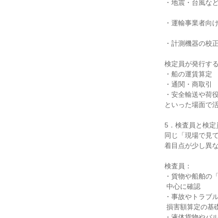
・地震・台風など
・運輸事業者向け
・計測機器の校正
検定員が発行する
・船の運賃算定

・通関・商取引

・安全輸送や荷役
といった場面で活
5．検査員と検定
同じ「現場で見て
着目点が少し異な
検査員：

・貨物や船舶の「
 中心に確認

・事故やトラブル
 損害額算定の基礎資料づくりも担当

・液体貨物やバル