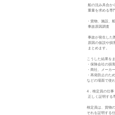
 船の沈み具合から、積み込まれた貨物の

 重量を求める専門的な検査です。

・貨物、施設、船
 事故原因調査

 事故が発生した際に損害状況を確認し、

 原因の仮説や損害額算定の基礎資料を

 まとめます。

こうした結果をま
・保険会社の損害
・商社、メーカー
・再発防止のため
などの場面で使わ
4．検定員の仕事
 正しく証明する専門家

検定員は、貨物の
それを証明する仕