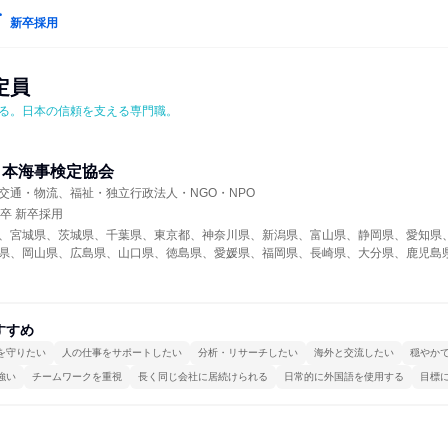
新卒採用
定員
る。日本の信頼を支える専門職。
日本海事検定協会
交通・物流、福祉・独立行政法人・NGO・NPO
年卒 新卒採用
、宮城県、茨城県、千葉県、東京都、神奈川県、新潟県、富山県、静岡県、愛知県
県、岡山県、広島県、山口県、徳島県、愛媛県、福岡県、長崎県、大分県、鹿児島
すすめ
を守りたい
人の仕事をサポートしたい
分析・リサーチしたい
海外と交流したい
穏やか
強い
チームワークを重視
長く同じ会社に居続けられる
日常的に外国語を使用する
目標