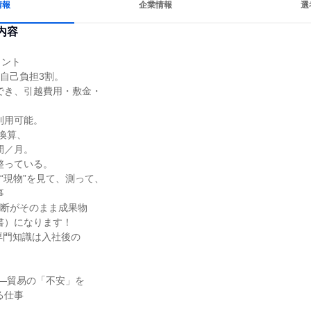
情報
企業情報
選
内容
ント

自己負担3割。

換算、

“現物”を見て、測って、

断がそのまま成果物

専門知識は入社後の

―貿易の「不安」を
