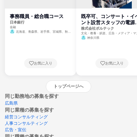
事務職員・総合職コース
既卒可、コンサート・イ
ント設営スタッフの電源
日本銀行
金融
門
株式会社ボルテック
北海道、青森県、岩手県、宮城県、秋田
文化・教養・娯楽、広告・メディア・マ
県、山形県、福島県、茨城県、群馬県、埼玉
ミ、電力・ガス・水道・エネルギー
神奈川県
県、東京都、神奈川県、新潟県、富山県、石
川県、福井県、山梨県、長野県、静岡県、愛
知県、京都府、大阪府、兵庫県、鳥取県、島
根県、岡山県、広島県、山口県、徳島県、香
川県、愛媛県、高知県、福岡県、佐賀県、長
お気に入り
お気に入り
崎県、熊本県、大分県、宮崎県、鹿児島県、
沖縄県
トップページへ
同じ勤務地の募集を探す
広島県
同じ業種の募集を探す
経営コンサルティング
人事コンサルティング
広告・宣伝
同じ職種の募集を探す