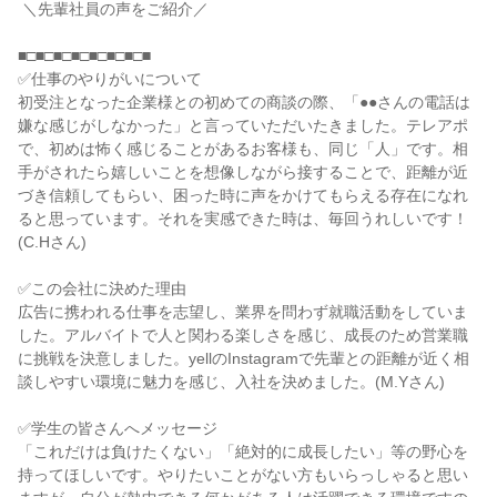
 ＼先輩社員の声をご紹介／

■□■□■□■□■□■□■□■

✅仕事のやりがいについて

初受注となった企業様との初めての商談の際、「●●さんの電話は
嫌な感じがしなかった」と言っていただいたきました。テレアポ
で、初めは怖く感じることがあるお客様も、同じ「人」です。相
手がされたら嬉しいことを想像しながら接することで、距離が近
づき信頼してもらい、困った時に声をかけてもらえる存在になれ
ると思っています。それを実感できた時は、毎回うれしいです！
(C.Hさん)

✅この会社に決めた理由

広告に携われる仕事を志望し、業界を問わず就職活動をしていま
した。アルバイトで人と関わる楽しさを感じ、成長のため営業職
に挑戦を決意しました。yellのInstagramで先輩との距離が近く相
談しやすい環境に魅力を感じ、入社を決めました。(M.Yさん)

✅学生の皆さんへメッセージ

「これだけは負けたくない」「絶対的に成長したい」等の野心を
持ってほしいです。やりたいことがない方もいらっしゃると思い