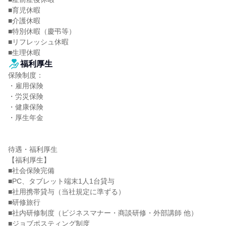
■育児休暇

■介護休暇

■特別休暇（慶弔等）

■リフレッシュ休暇

■生理休暇
福利厚生
保険制度：

・雇用保険

・労災保険

・健康保険

・厚生年金

待遇・福利厚生

【福利厚生】

■社会保険完備

■PC、タブレット端末1人1台貸与

■社用携帯貸与（当社規定に準ずる）

■研修旅行

■社内研修制度（ビジネスマナー・商談研修・外部講師 他）

■ジョブポスティング制度
