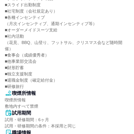
■スライド出勤制度

■社宅制度（会社規定あり）

■各種インセンティブ

（月次インセンティブ、通期インセンティブ等）

■オーダーメイドスーツ支給

■社内活動

（花見、BBQ、山登り、フットサル、クリスマス会など随時開
催）

■食事会（成績優秀者）

■他事業部交流会

■財形貯蓄

■独立支援制度

■退職金制度（確定給付金）

■研修旅行
喫煙所情報
喫煙所情報

敷地内すべて禁煙
試用期間
試用・研修期間：6ヶ月

職場情報