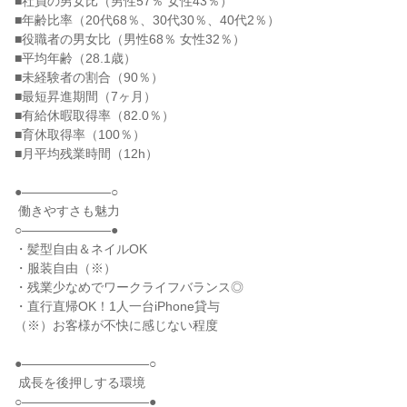
■社員の男女比（男性57％ 女性43％）

■年齢比率（20代68％、30代30％、40代2％）

■役職者の男女比（男性68％ 女性32％）

■平均年齢（28.1歳）

■未経験者の割合（90％）

■最短昇進期間（7ヶ月）

■有給休暇取得率（82.0％）

■育休取得率（100％）

■月平均残業時間（12h）

●―――――――○

 働きやすさも魅力

○―――――――●

・髪型自由＆ネイルOK

・服装自由（※）

・残業少なめでワークライフバランス◎

・直行直帰OK！1人一台iPhone貸与

（※）お客様が不快に感じない程度

●――――――――――○

 成長を後押しする環境

○――――――――――●
