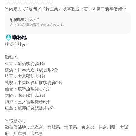
====================

※内定まで2週間／成長企業／既卒歓迎／若手＆第二新卒活躍中
配属職種について
入社後は記載の職種で配属されます。
勤務地
株式会社yell

勤務地

東京：新宿駅徒歩4分

横浜：日本大通り駅徒歩2分

埼玉：大宮駅徒歩4分

札幌：中央区役所前駅徒歩1分

仙台：広瀬通駅徒歩4分

大阪：本町駅徒歩3分

神戸：三ノ宮駅徒歩6分

広島：紙屋町東駅徒歩7分

※転勤あり

勤務候補地：北海道、宮城県、埼玉県、東京都、神奈川県、大阪
府、兵庫県、広島県