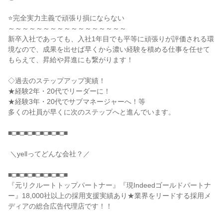
⭐完全実力主義で頑張り損にならない

～～～～～～～～～～～～～～～～～

新卒入社であっても、入社1年目でも平等に頑張りが評価される環
境なので、成果を出せば早くから濃い経験を積める仕事を任せて
もらえて、昇給や昇進にも繋がります！

◇過去のステップアップ実績！

★経験2年・20代でリーダーに！

★経験3年・20代でサブマネージャーへ！等

多くの社員が早くに次のステップへと進んでいます。

■□■□■□■□■□■□■□■

 ＼yellってどんな会社？／

■□■□■□■□■□■□■□■

『元リクルートトップパートナー』『現Indeedゴールドパートナ
ー』18,000社以上の採用支援実績あり★業界をリードする採用メ
ディアの総合広告代理店です！！
