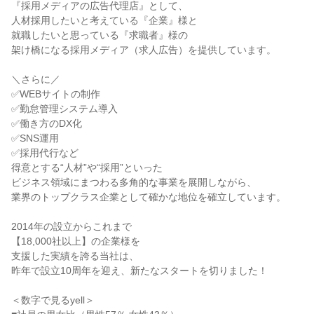
『採用メディアの広告代理店』として、

人材採用したいと考えている『企業』様と

就職したいと思っている『求職者』様の

架け橋になる採用メディア（求人広告）を提供しています。

＼さらに／

✅WEBサイトの制作

✅勤怠管理システム導入

✅働き方のDX化

✅SNS運用

✅採用代行など

得意とする“人材”や“採用”といった

ビジネス領域にまつわる多角的な事業を展開しながら、

業界のトップクラス企業として確かな地位を確立しています。

2014年の設立からこれまで

【18,000社以上】の企業様を

支援した実績を誇る当社は、

昨年で設立10周年を迎え、新たなスタートを切りました！

＜数字で見るyell＞
