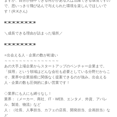
ますが、自分が熱中できる何かがある人は活躍できる環境ですの
で、思いっきり飛び込んで与えられた環境を楽しんでほしいで
す！(R.Kさん)

■□■□■□■□■□■□■□■

＼成長できる理由が詰まった場所／

■□■□■□■□■□■□■□■

⭐出会える人・企業の数が桁違い

～～～～～～～～～～～～～～～

あの大手上場企業からスタートアップのベンチャー企業まで。

「採用」という領域はどんな会社も必要としている分野だからこ
そ、業界や企業規模に関係なく提案できるのが強み。出会える
人・企業の数も圧倒的に多い営業です！

◇業界にも人にも縛りなし！

業界：（メーカー、商社、IT・WEB、エンタメ、外資、アパレ
ル、製造、物流）など

人：（社長、人事担当、カフェの店長、開発担当、企画担当）な
ど
