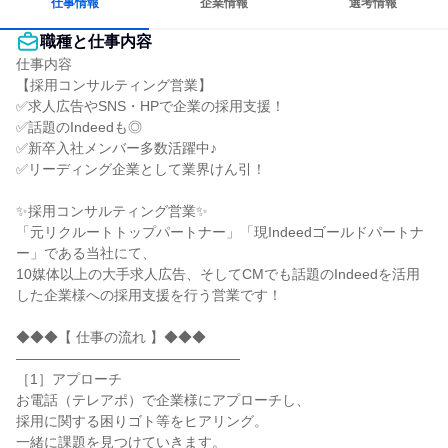
仕事情報
企業情報
選考情報
職種と仕事内容
仕事内容

【採用コンサルティング営業】

✅求人広告やSNS・HPで企業の採用支援！

✅話題のIndeedも◎

✅新卒入社メンバー多数活躍中♪

✅リーディング企業として業界けん引！

✨採用コンサルティング営業✨

「元リクルートトップパートナー」「現Indeedゴールドパートナ
ー」である当社にて、

10媒体以上の大手求人広告、そしてCMでも話題のIndeedを活用
した企業様への採用支援を行う営業です！

◆◆◆【 仕事の流れ 】◆◆◆

――――――――――――――――

［1］アプローチ

お電話（テレアポ）で企業様にアプローチし、

採用に関する困りゴト等をヒアリング。

一緒に課題を見つけていきます。
