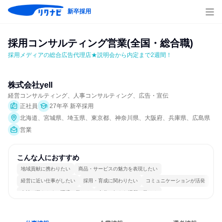
新卒採用
採用コンサルティング営業(全国・総合職)
採用メディアの総合広告代理店★説明会から内定まで2週間！
株式会社yell
経営コンサルティング、人事コンサルティング、広告・宣伝
正社員
27年卒 新卒採用
北海道、宮城県、埼玉県、東京都、神奈川県、大阪府、兵庫県、広島県
営業
こんな人におすすめ
地域貢献に携わりたい
商品・サービスの魅力を表現したい
経営に近い仕事がしたい
採用・育成に関わりたい
コミュニケーションが活発
女性が働きやすい環境で働ける
自分の好きな場所で働ける
明確な目標を追いかける
若手が裁量を持てる環境
人とたくさん会話する