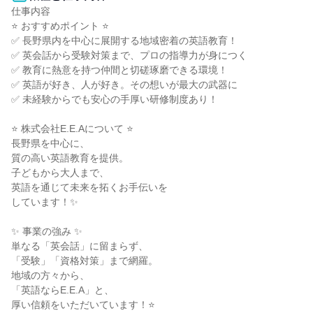
仕事内容

⭐ おすすめポイント ⭐

✅ 長野県内を中心に展開する地域密着の英語教育！

✅ 英会話から受験対策まで、プロの指導力が身につく

✅ 教育に熱意を持つ仲間と切磋琢磨できる環境！

✅ 英語が好き、人が好き。その想いが最大の武器に

✅ 未経験からでも安心の手厚い研修制度あり！

⭐ 株式会社E.E.Aについて ⭐

長野県を中心に、

質の高い英語教育を提供。

子どもから大人まで、

英語を通じて未来を拓くお手伝いを

しています！✨

✨ 事業の強み ✨

単なる「英会話」に留まらず、

「受験」「資格対策」まで網羅。

地域の方々から、

「英語ならE.E.A」と、

厚い信頼をいただいています！⭐
