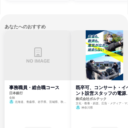
あなたへのおすすめ
事務職員・総合職コース
既卒可、コンサート・イ
ント設営スタッフの電源
日本銀行
金融
門
株式会社ボルテック
北海道、青森県、岩手県、宮城県、秋田
文化・教養・娯楽、広告・メディア・マ
県、山形県、福島県、茨城県、群馬県、埼玉
ミ、電力・ガス・水道・エネルギー
神奈川県
県、東京都、神奈川県、新潟県、富山県、石
川県、福井県、山梨県、長野県、静岡県、愛
知県、京都府、大阪府、兵庫県、鳥取県、島
根県、岡山県、広島県、山口県、徳島県、香
川県、愛媛県、高知県、福岡県、佐賀県、長