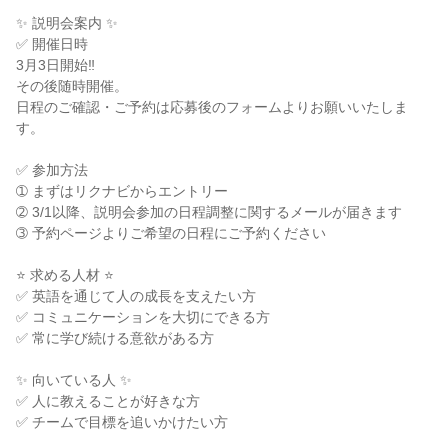
✨ 説明会案内 ✨

✅ 開催日時

3月3日開始‼

その後随時開催。

日程のご確認・ご予約は応募後のフォームよりお願いいたしま
す。

✅ 参加方法

➀ まずはリクナビからエントリー

➁ 3/1以降、説明会参加の日程調整に関するメールが届きます

➂ 予約ページよりご希望の日程にご予約ください

⭐ 求める人材 ⭐

✅ 英語を通じて人の成長を支えたい方

✅ コミュニケーションを大切にできる方

✅ 常に学び続ける意欲がある方

✨ 向いている人 ✨

✅ 人に教えることが好きな方

✅ チームで目標を追いかけたい方
