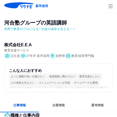
新卒採用
河合塾グループの英語講師
長野で教育のプロになる✨生徒の成長を支える！⭐
株式会社E.E.A
教育支援サービス
正社員
27年卒 新卒採用
長野県
教育/保育専門職
こんな人におすすめ
人々に感動や笑いを届けたい
地域貢献に携わりたい
教育支援をしたい
人の成長を支えたい
コミュニケーションが活発
チームワークを重視
個人の能力を重視
女性が働きやすい環境で働ける
日常的に外国語を使用する
人とたくさん会話する
仕事情報
企業情報
選考情報
職種と仕事内容