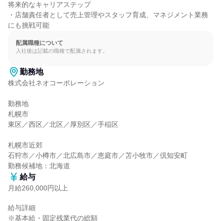
将来的なキャリアステップ

・店舗責任者として売上管理やスタッフ育成、マネジメント業務
にも挑戦可能
配属職種について
入社後は記載の職種で配属されます。
勤務地
株式会社ネオコーポレーション

勤務地

札幌市

東区／西区／北区／厚別区／手稲区

札幌市近郊

石狩市／小樽市／北広島市／恵庭市／苫小牧市／倶知安町

勤務候補地：北海道
給与
月給260,000円以上
給与詳細

※基本給・固定残業代の総額
