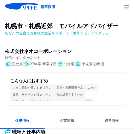
新卒採用
札幌市・札幌近郊　モバイルアドバイザー
あなたの提案でお客様の生活をサポート！携帯ショップスタッフ
株式会社ネオコーポレーション
通信・インターネット
正社員
27年卒 新卒採用
北海道
小売販売/流通
こんな人におすすめ
人々に感動や笑いを届けたい
労務・労働環境をよくしたい
商品・サービスを販売したい
人の成長を支えたい
情熱を持って仕事に取り組む
コミュニケーションが活発
冷静に仕事に取り組む
チームワークを重視
人とたくさん会話する
仕事情報
企業情報
選考情報
職種と仕事内容