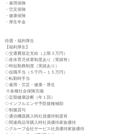
・雇用保険

・労災保険

・健康保険

・厚生年金

待遇・福利厚生

【福利厚生】

◇交通費規定支給（上限３万円）

◇産休育児休業制度あり（実績有）

◇時短勤務制度（実績あり）

◇役職手当（５千円～１５万円）

◇転勤時手当

◇雇用・労災・健康・厚生

 ※各種社会保険完備

◇定期健康診断（年１回）

◇インフルエンザ予防接種補助

◇制服貸与

◇通信機器購入時社員優待制度有

◇関連商品等購入時社員優待家族優待

◇グループ会社サービス社員優待家族優待
