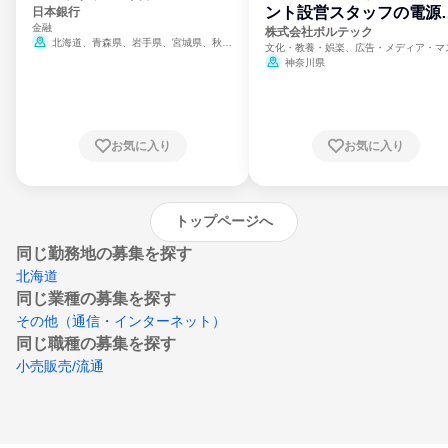
ント設営スタッフの電源
日本銀行
金融
門
株式会社ボルテック
北海道、青森県、岩手県、宮城県、秋田
文化・教養・娯楽、広告・メディア・マ
県、山形県、福島県、茨城県、群馬県、埼玉
ミ、電力・ガス・水道・エネルギー
神奈川県
県、東京都、神奈川県、新潟県、富山県、石
川県、福井県、山梨県、長野県、静岡県、愛
知県、京都府、大阪府、兵庫県、鳥取県、島
根県、岡山県、広島県、山口県、徳島県、香
川県、愛媛県、高知県、福岡県、佐賀県、長
お気に入り
お気に入り
崎県、熊本県、大分県、宮崎県、鹿児島県、
沖縄県
トップページへ
同じ勤務地の募集を探す
北海道
同じ業種の募集を探す
その他（通信・インターネット）
同じ職種の募集を探す
小売販売/流通