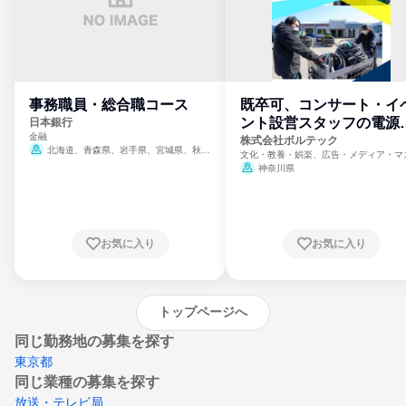
事務職員・総合職コース
既卒可、コンサート・イ
ント設営スタッフの電源
日本銀行
金融
門
株式会社ボルテック
北海道、青森県、岩手県、宮城県、秋田
文化・教養・娯楽、広告・メディア・マ
県、山形県、福島県、茨城県、群馬県、埼玉
ミ、電力・ガス・水道・エネルギー
神奈川県
県、東京都、神奈川県、新潟県、富山県、石
川県、福井県、山梨県、長野県、静岡県、愛
知県、京都府、大阪府、兵庫県、鳥取県、島
根県、岡山県、広島県、山口県、徳島県、香
川県、愛媛県、高知県、福岡県、佐賀県、長
お気に入り
お気に入り
崎県、熊本県、大分県、宮崎県、鹿児島県、
沖縄県
トップページへ
同じ勤務地の募集を探す
東京都
同じ業種の募集を探す
放送・テレビ局