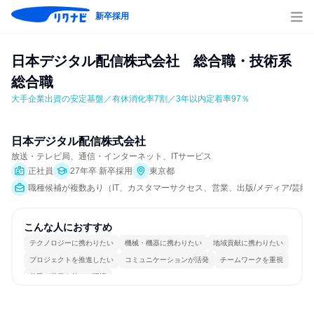
新卒採用
日本デジタル配信株式会社　総合職・技術系
総合職
大手企業出資の安定基盤／有休消化率7割／3年以内定着率97％
日本デジタル配信株式会社
放送・テレビ局、通信・インターネット、ITサービス
正社員
27年卒 新卒採用
東京都
職種候補が複数あり（IT、カスタマーサクセス、営業、出版/メディア/芸能
こんな人におすすめ
テクノロジーに携わりたい
機械・機器に携わりたい
地域貢献に携わりたい
プロジェクトを推進したい
コミュニケーションが活発
チームワークを重視
若手が裁量を持てる環境