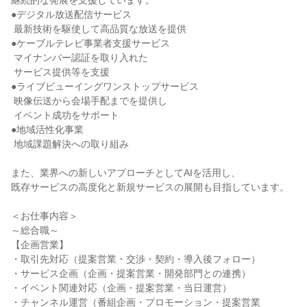
継続的な発展を支援しています。

●デジタル放送配信サービス

 最新技術を駆使して高品質な放送を提供

●ケーブルテレビ事業者支援サービス

 マイナンバー認証を取り入れた

 サービス提供等を支援

●ライブビューイングワンストップサービス

 映像伝送から会場手配までを提供し

 イベント成功をサポート

●地域活性化事業

 地域課題解決への取り組み

また、業界への新しいアプローチとしてAIを活用し、

既存サービスの高度化と新規サービスの展開も目指しています。

＜お仕事内容＞

～総合職～

【企画営業】

・取引先対応（提案営業・交渉・契約・導入後フォロー）

・サービス企画（企画・提案営業・開発部門との連携）

・イベント関連対応（企画・提案営業・当日運営）

・チャンネル運営（番組企画・プロモーション・提案営業
