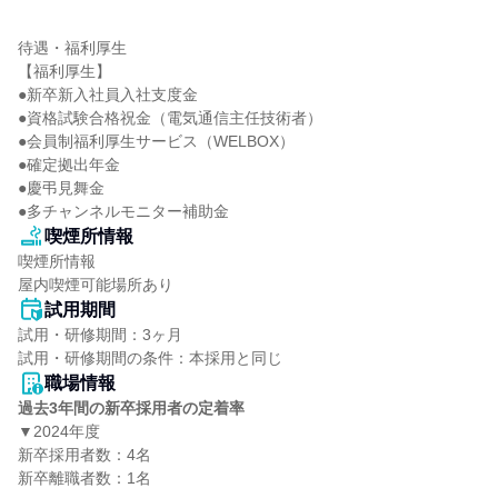
待遇・福利厚生

【福利厚生】

●新卒新入社員入社支度金

●資格試験合格祝金（電気通信主任技術者）

●会員制福利厚生サービス（WELBOX）

●確定拠出年金

●慶弔見舞金

●多チャンネルモニター補助金
喫煙所情報
喫煙所情報

屋内喫煙可能場所あり
試用期間
試用・研修期間：3ヶ月

職場情報
過去3年間の新卒採用者の定着率
▼2024年度

新卒採用者数：4名

新卒離職者数：1名
