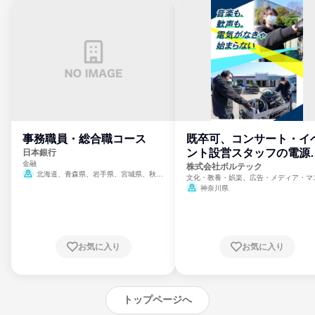
事務職員・総合職コース
既卒可、コンサート・イ
ント設営スタッフの電源
日本銀行
金融
門
株式会社ボルテック
北海道、青森県、岩手県、宮城県、秋田
文化・教養・娯楽、広告・メディア・マ
県、山形県、福島県、茨城県、群馬県、埼玉
ミ、電力・ガス・水道・エネルギー
神奈川県
県、東京都、神奈川県、新潟県、富山県、石
川県、福井県、山梨県、長野県、静岡県、愛
知県、京都府、大阪府、兵庫県、鳥取県、島
根県、岡山県、広島県、山口県、徳島県、香
川県、愛媛県、高知県、福岡県、佐賀県、長
お気に入り
お気に入り
崎県、熊本県、大分県、宮崎県、鹿児島県、
沖縄県
トップページへ