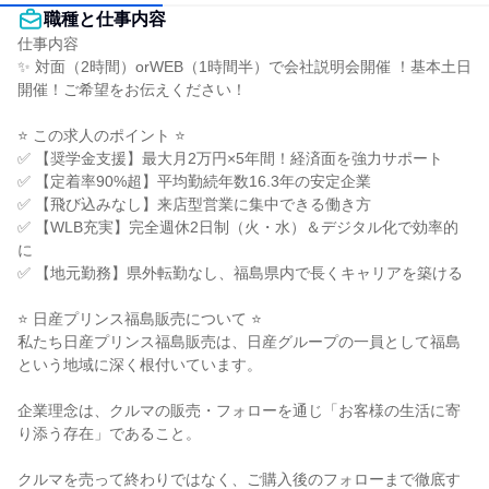
職種と仕事内容
仕事内容

✨ 対面（2時間）orWEB（1時間半）で会社説明会開催 ！基本土日
開催！ご希望をお伝えください！

⭐ この求人のポイント ⭐

✅ 【奨学金支援】最大月2万円×5年間！経済面を強力サポート

✅ 【定着率90%超】平均勤続年数16.3年の安定企業

✅ 【飛び込みなし】来店型営業に集中できる働き方

✅ 【WLB充実】完全週休2日制（火・水）＆デジタル化で効率的
に

✅ 【地元勤務】県外転勤なし、福島県内で長くキャリアを築ける

⭐ 日産プリンス福島販売について ⭐

私たち日産プリンス福島販売は、日産グループの一員として福島
という地域に深く根付いています。

企業理念は、クルマの販売・フォローを通じ「お客様の生活に寄
り添う存在」であること。

クルマを売って終わりではなく、ご購入後のフォローまで徹底す