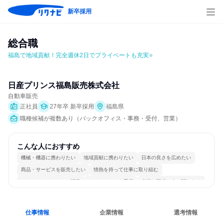
新卒採用
総合職
福島で地域貢献！完全週休2日でプライベートも充実⭐
日産プリンス福島販売株式会社
自動車販売
正社員
27年卒 新卒採用
福島県
職種候補が複数あり（バックオフィス・事務・受付、営業）
こんな人におすすめ
機械・機器に携わりたい
地域貢献に携わりたい
日本の良さを広めたい
商品・サービスを販売したい
情熱を持って仕事に取り組む
コミュニケーションが活発
チームワークを重視
多様な職種の人と関われる
若手が裁量を持てる環境
人とたくさん会話する
仕事情報
企業情報
選考情報